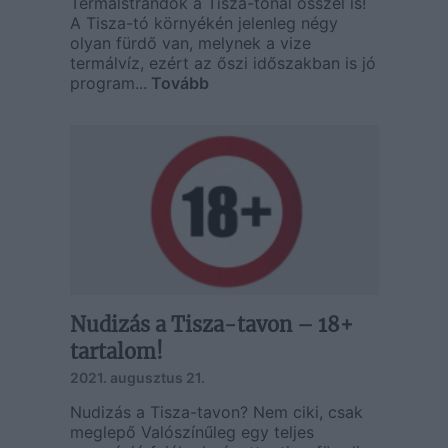
Termálstrandok a Tisza-tónál ősszel is!
A Tisza-tó környékén jelenleg négy
olyan fürdő van, melynek a vize
termálvíz, ezért az őszi időszakban is jó
program...
Tovább
Nudizás a Tisza-tavon – 18+
tartalom!
2021. augusztus 21.
Nudizás a Tisza-tavon? Nem ciki, csak
meglepő Valószínűleg egy teljes