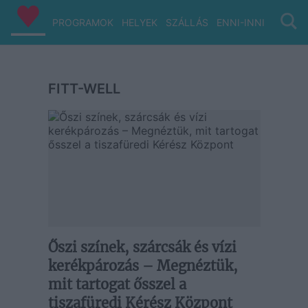
PROGRAMOK
HELYEK
SZÁLLÁS
ENNI-INNI
VIZ/PA
FITT-WELL
Őszi színek, szárcsák és vízi
kerékpározás – Megnéztük,
mit tartogat ősszel a
tiszafüredi Kérész Központ