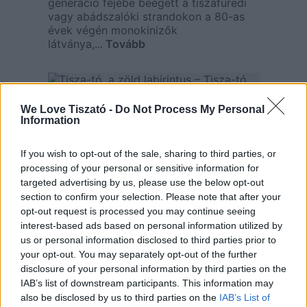
generáció fejébe beégett a tiszafüredi
vagy abádszalóki strandokon a 80-as
évek végén monokinizők
látványa,...
Tovább
We Love Tiszató -
Do Not Process My Personal
Information
If you wish to opt-out of the sale, sharing to third parties, or
processing of your personal or sensitive information for
targeted advertising by us, please use the below opt-out
section to confirm your selection. Please note that after your
Tisza-tó, a zöld labirintus –
opt-out request is processed you may continue seeing
Tisza-tó képregény
interest-based ads based on personal information utilized by
us or personal information disclosed to third parties prior to
mindenkinek!
your opt-out. You may separately opt-out of the further
2021. augusztus 4.
disclosure of your personal information by third parties on the
IAB’s list of downstream participants. This information may
Tisza-tó képregény – nem csak
also be disclosed by us to third parties on the
IAB’s List of
gyerekeknek! A Tisza-tó képregény