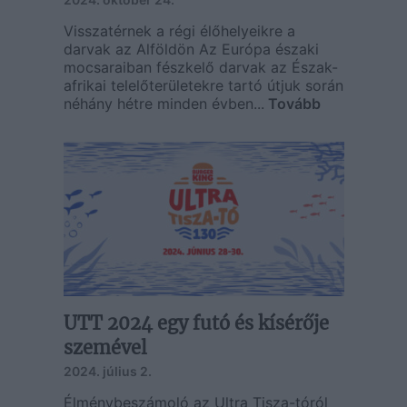
Visszatérnek a régi élőhelyeikre a
darvak az Alföldön Az Európa északi
mocsaraiban fészkelő darvak az Észak-
afrikai telelőterületekre tartó útjuk során
néhány hétre minden évben...
Tovább
UTT 2024 egy futó és kísérője
szemével
2024. július 2.
Élménybeszámoló az Ultra Tisza-tóról