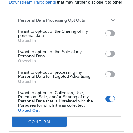
Downstream Participants
that may further disclose it to other
Fekete István Tüskevár – a nyári
third parties.
kalandok – Tisza-tavi verziója, csodás
rajzokkal, érthető szövegekkel
Personal Data Processing Opt Outs
és...
Tovább
I want to opt-out of the Sharing of my
personal data.
Opted In
I want to opt-out of the Sale of my
Personal Data.
Opted In
I want to opt-out of processing my
Personal Data for Targeted Advertising.
Opted In
Kerékpárkölcsönzés, megállók
I want to opt-out of Collection, Use,
Retention, Sale, and/or Sharing of my
– Pünkösd a Tisza-tónál
Personal Data that Is Unrelated with the
Purposes for which it was collected.
2021. május 19.
Opted Out
Kerékpárral a Tisza-tó körül Pünkösdkor
CONFIRM
is! Tavaly sorra dőltek meg a havi
bringás rekordok a Tisza-tónál és ez a