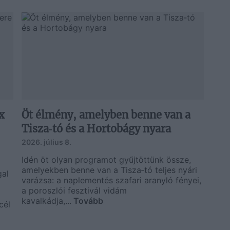
x
Öt élmény, amelyben benne van a
Tisza‑tó és a Hortobágy nyara
2026. július 8.
Idén öt olyan programot gyűjtöttünk össze,
amelyekben benne van a Tisza‑tó teljes nyári
gal
varázsa: a naplementés szafari aranyló fényei,
a poroszlói fesztivál vidám
kavalkádja,...
Tovább
cél