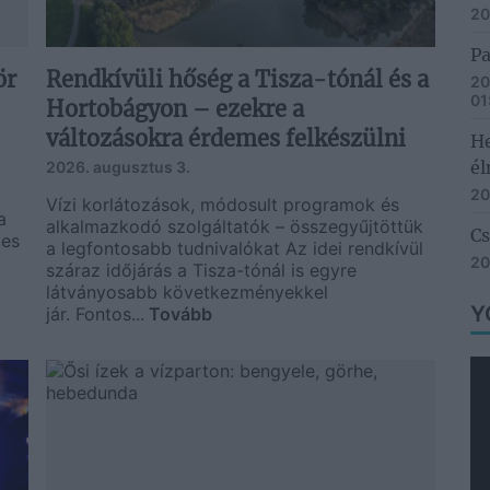
20
Pa
ör
Rendkívüli hőség a Tisza-tónál és a
20
01
Hortobágyon – ezekre a
változásokra érdemes felkészülni
He
él
2026. augusztus 3.
20
Vízi korlátozások, módosult programok és
a
alkalmazkodó szolgáltatók – összegyűjtöttük
Cs
ges
a legfontosabb tudnivalókat Az idei rendkívül
20
száraz időjárás a Tisza-tónál is egyre
látványosabb következményekkel
Y
jár. Fontos...
Tovább