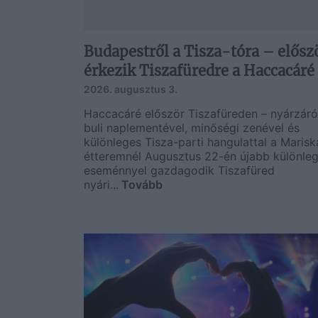
Budapestről a Tisza-tóra – elősz
érkezik Tiszafüredre a Haccacáré
2026. augusztus 3.
Haccacáré először Tiszafüreden – nyárzáró
buli naplementével, minőségi zenével és
különleges Tisza-parti hangulattal a Marisk
étteremnél Augusztus 22-én újabb különle
eseménnyel gazdagodik Tiszafüred
nyári...
Tovább