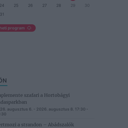
24
25
26
27
28
29
30
31
heti program
ÖN
plemente szafari a Hortobágyi
adasparkban
26. augusztus 6. - 2026. augusztus 8.
17:30 -
:30
rtmozi a strandon – Abádszalók