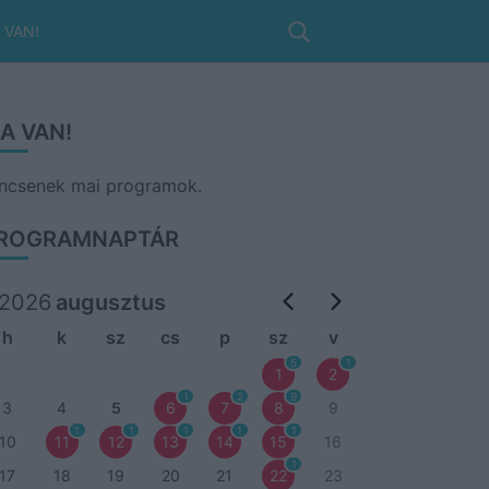
 VAN!
A VAN!
ncsenek mai programok.
ROGRAMNAPTÁR
2026
augusztus
h
k
sz
cs
p
sz
v
5
1
1
2
1
2
9
3
4
5
6
7
8
9
1
1
1
1
1
10
11
12
13
14
15
16
1
17
18
19
20
21
22
23