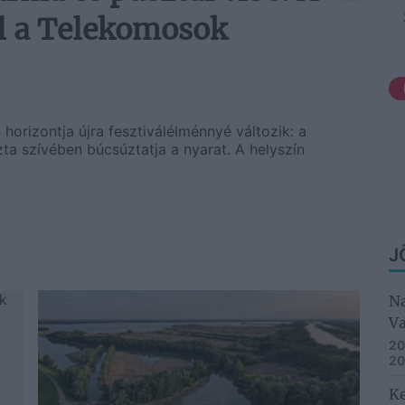
l a Telekomosok
orizontja újra fesztiválélménnyé változik: a
zta szívében búcsúztatja a nyarat. A helyszín
J
Na
V
20
20
Ke