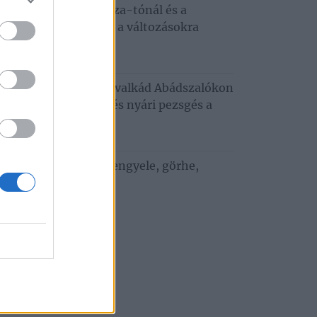
ndkívüli hőség a Tisza-tónál és a
rtobágyon – ezekre a változásokra
demes felkészülni
26. augusztus 3.
gusztusi programkavalkád Abádszalókon
koncert, tánc, mozi és nyári pezsgés a
sza‑tónál
26. július 29.
i ízek a vízparton: bengyele, görhe,
ebedunda
26. július 27.