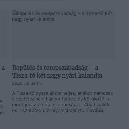
 a
Repülés és terepszabadság – a
Tisza‑tó két nagy nyári kalandja
2026. július 14.
A Tisza‑tó nyara akkor teljes, amikor nemcsak
a víz felszínén, hanem fölötte és körülötte is
m
megtapasztalod a szabadságot. Abádszalók
 A
és Tiszafüred két olyan élményt...
Tovább
be