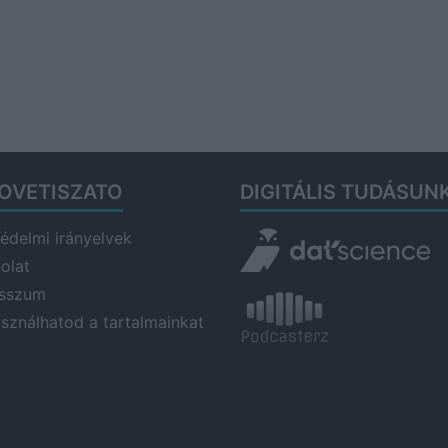
OVETISZATO
DIGITÁLIS TUDÁSUN
édelmi irányelvek
olat
esszum
asználhatod a tartalmainkat