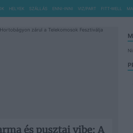
OK
HELYEK
SZÁLLÁS
ENNI-INNI
VIZ/PART
FITT-WELL
MA
M
Ni
P
arma és pusztai vibe: A