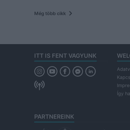
Még több cikk
ITT IS FENT VAGYUNK
WEL
Adatv
Kapcs
Impr
Így h
PARTNEREINK