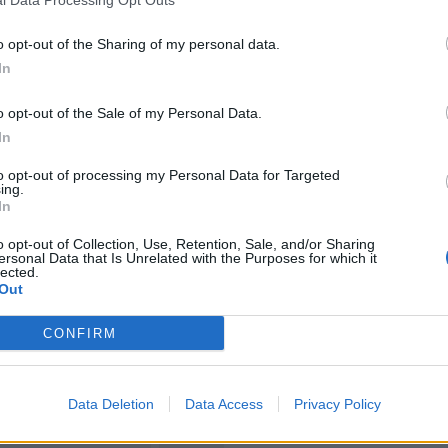
Re
Ho
o opt-out of the Sharing of my personal data.
ér
Ízek, történetek, nyári esték: a
In
20
Mariska új fejezete
o opt-out of the Sale of my Personal Data.
2026. július 19.
Au
In
– 
Idén a Mariska újra kinyitotta kapuit, és vele
Ti
együtt egy olyan hely tért vissza, amely
to opt-out of processing my Personal Data for Targeted
ing.
egyszerre étterem, közösségi tér és nyár esti
20
In
programok otthona...
Tovább
Ős
o opt-out of Collection, Use, Retention, Sale, and/or Sharing
h
ersonal Data that Is Unrelated with the Purposes for which it
lected.
20
Out
CONFIRM
Data Deletion
Data Access
Privacy Policy