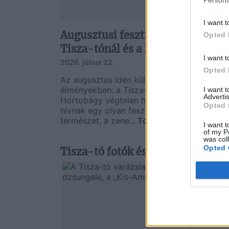
I want t
Augusztusi fesztiváldömping a
Opted 
Tisza-tónál és a Hortobágyon
I want t
2026. július 22.
Opted 
Az augusztus idén különösen gazdag
élményekben: a Tisza‑tó hullámai és a
I want 
Advertis
Hortobágy végtelen horizontja egyszerre
Opted 
hívnak egy olyan fesztiválszezonra, ahol a
természet, a zene...
Tovább
I want t
of my P
was col
Opted 
Tisza-tó fotók és videók