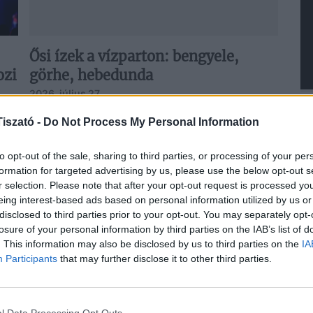
Ősi ízek a vízparton: bengyele,
ozi
görhe, hebedunda
2026. július 27.
A Tisza‑tó környékén járva ma is ott ring a víz
iszató -
Do Not Process My Personal Information
szélén az a növény, amely évszázadokon át
mentette meg az embereket az éhhaláltól,
N
to opt-out of the sale, sharing to third parties, or processing of your per
és...
Tovább
az
formation for targeted advertising by us, please use the below opt-out s
Cs
r selection. Please note that after your opt-out request is processed y
b
eing interest-based ads based on personal information utilized by us or
Ho
disclosed to third parties prior to your opt-out. You may separately opt-
Fe
losure of your personal information by third parties on the IAB’s list of
20
. This information may also be disclosed by us to third parties on the
IA
Participants
that may further disclose it to other third parties.
Bu
Ti
20
l Data Processing Opt Outs