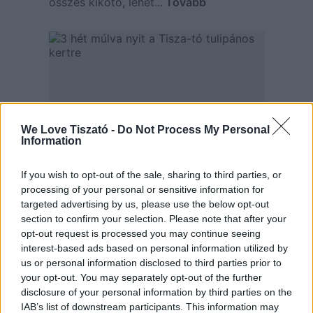
összes kikötő, lehet...
Tovább
We Love Tiszató -
Do Not Process My Personal
Information
3 hét múlva nyit a Tisza-tó
If you wish to opt-out of the sale, sharing to third parties, or
tulipános kertre
processing of your personal or sensitive information for
targeted advertising by us, please use the below opt-out
2024. március 15.
section to confirm your selection. Please note that after your
Virágszüret a TulipGardenben Az
opt-out request is processed you may continue seeing
Abádszalók határában található
interest-based ads based on personal information utilized by
TulipGarden Tisza-tó a tavalyi hatalmas
us or personal information disclosed to third parties prior to
siker után 2024. április 5-től újra
your opt-out. You may separately opt-out of the further
tulipánszüretet szervez és most a
disclosure of your personal information by third parties on the
szezonban...
Tovább
IAB’s list of downstream participants. This information may