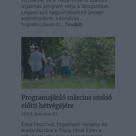
közeledik, és a Tisza-tónál is számos
izgalmas program várja a látogatókat.
Legyen szó hagyományőrző ünnepi
eseményekről, kézműves
foglalkozásokról...
Tovább
Programajánló március utolsó
előtti hétvégéjére
2024. március 21.
Édes Fesztivál, fogathajtó verseny és
madarásztúra a Tisza-tónál Ezen a