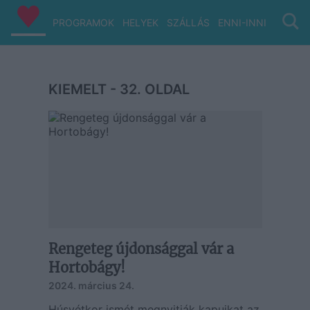
PROGRAMOK
HELYEK
SZÁLLÁS
ENNI-INNI
VIZ/PA
KIEMELT - 32. OLDAL
Rengeteg újdonsággal vár a
Hortobágy!
2024. március 24.
Húsvétkor ismét megnyitják kapuikat az