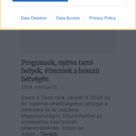
Data Deletion
Data Access
Privacy Policy
Programok, nyitva tartó
helyek, éttermek a hosszú
hétvégén
2024. március 12.
Gyere a Tisza-tóra, várunk! A 2024-es
év izgalmas lehetőségeket tartogat a
pihenésre és az utazásra
Magyarországon, köszönhetően az
ünnepekhez kapcsolódó
pihenőnapoknak. Ebben az
évben...
Tovább