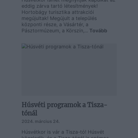
eddig zárva tartó létesítmények!
Hortobágy turisztika attrakciói
megújultak! Megújult a település
központi része, a Vásártér, a
Pásztormúzeum, a Körszín,...
Tovább
Húsvéti programok a Tisza-
tónál
2024. március 24.
Húsvétkor is vár a Tisza-tó! Húsvét