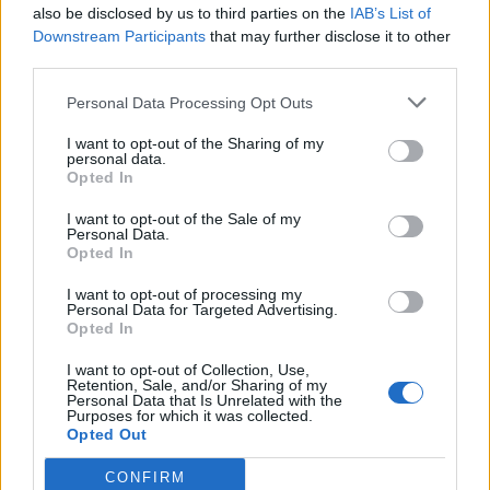
also be disclosed by us to third parties on the
IAB’s List of
Downstream Participants
that may further disclose it to other
third parties.
Personal Data Processing Opt Outs
I want to opt-out of the Sharing of my
personal data.
Opted In
I want to opt-out of the Sale of my
Personal Data.
Érdekességek a Tisza-tó
Opted In
kialakulásáról 5.rész
I want to opt-out of processing my
2024. március 13.
Personal Data for Targeted Advertising.
Opted In
A szabályozás következményei A Tisza-
folyó szabályozásával kapcsolatban
I want to opt-out of Collection, Use,
megoszlanak a vélemények, a Tisza-tó
Retention, Sale, and/or Sharing of my
Personal Data that Is Unrelated with the
kialakítása is nagyon megosztja a
Purposes for which it was collected.
közvéleményt. Az tény, hogy a
Opted Out
beavatkozások hatására...
Tovább
CONFIRM