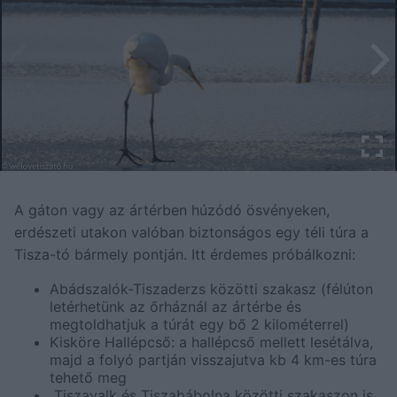
A gáton vagy az ártérben húzódó ösvényeken,
erdészeti utakon valóban biztonságos egy téli túra a
Tisza-tó bármely pontján. Itt érdemes próbálkozni:
Abádszalók-Tiszaderzs közötti szakasz (félúton
letérhetünk az őrháznál az ártérbe és
megtoldhatjuk a túrát egy bő 2 kilométerrel)
Kisköre Hallépcső: a hallépcső mellett lesétálva,
majd a folyó partján visszajutva kb 4 km-es túra
tehető meg
Tiszavalk és Tiszabábolna közötti szakaszon is