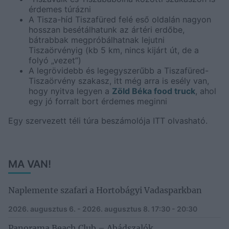
érdemes túrázni
A Tisza-híd Tiszafüred felé eső oldalán nagyon
hosszan besétálhatunk az ártéri erdőbe,
bátrabbak megpróbálhatnak lejutni
Tiszaörvényig (kb 5 km, nincs kijárt út, de a
folyó „vezet”)
A legrövidebb és legegyszerűbb a Tiszafüred-
Tiszaörvény szakasz, itt még arra is esély van,
hogy nyitva legyen a
Zöld Béka food truck
, ahol
egy jó forralt bort érdemes meginni
Egy szervezett téli túra beszámolója ITT olvasható.
MA VAN!
Naplemente szafari a Hortobágyi Vadasparkban
2026. augusztus 6. - 2026. augusztus 8.
17:30 - 20:30
Panorama Beach Club – Abádszalók