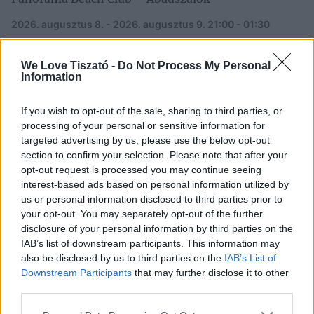
2026. augusztus 8. - 2026. augusztus 9.
21:00 - 01:30
Hegedűszó a Tisza közepén – Naplementés
We Love Tiszató -
Do Not Process My Personal
élményhajózás Tiszaderzsen
Information
2026. augusztus 8.
18:00 - 22:00
If you wish to opt-out of the sale, sharing to third parties, or
Csöröge Fánk Nap – Poroszló
processing of your personal or sensitive information for
targeted advertising by us, please use the below opt-out
2026. augusztus 8.
10:00 - 15:00
section to confirm your selection. Please note that after your
Augusztusi Istállóbejáró – Sárgacsikó Lovarda,
opt-out request is processed you may continue seeing
interest-based ads based on personal information utilized by
Abádszalók
us or personal information disclosed to third parties prior to
2026. augusztus 8.
10:00 - 12:00
your opt-out. You may separately opt-out of the further
disclosure of your personal information by third parties on the
IAB’s list of downstream participants. This information may
PROGRAMNAPTÁR
also be disclosed by us to third parties on the
IAB’s List of
Downstream Participants
that may further disclose it to other
2026
augusztus
third parties.
h
k
sz
cs
p
sz
v