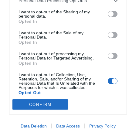
Personal Data Processing Opt Outs
5
1
1
2
I want to opt-out of the Sharing of my
1
2
9
personal data.
3
4
5
6
7
8
9
Opted In
1
1
1
1
1
10
11
12
13
14
15
16
I want to opt-out of the Sale of my
1
17
18
19
20
21
22
23
Personal Data.
Opted In
24
25
26
27
28
29
30
I want to opt-out of processing my
31
Personal Data for Targeted Advertising.
Opted In
heti program
I want to opt-out of Collection, Use,
Retention, Sale, and/or Sharing of my
Personal Data that Is Unrelated with the
JÖN
Purposes for which it was collected.
Opted Out
Naplemente szafari a Hortobágyi Vadasparkban
CONFIRM
2026. augusztus 6. - 2026. augusztus 8.
17:30 - 20:30
Panorama Beach Club – Abádszalók
Data Deletion
Data Access
Privacy Policy
2026. augusztus 8. - 2026. augusztus 9.
21:00 - 01:30