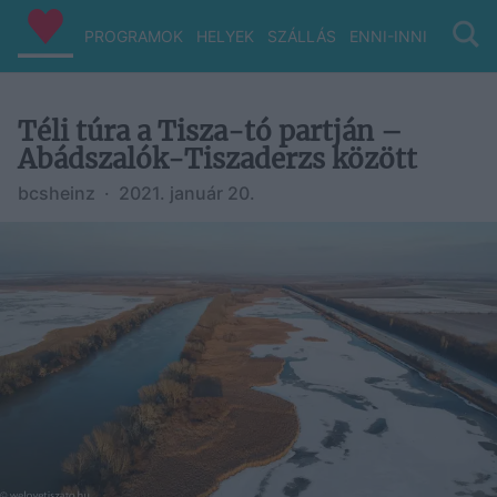
PROGRAMOK
HELYEK
SZÁLLÁS
ENNI-INNI
VIZ/PA
Téli túra a Tisza-tó partján –
Abádszalók-Tiszaderzs között
bcsheinz
·
2021. január 20.