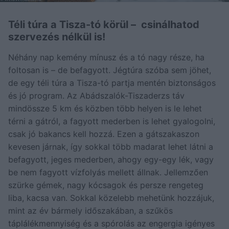
Téli túra a Tisza-tó körül – csinálhatod
szervezés nélkül is!
Néhány nap kemény mínusz és a tó nagy része, ha
foltosan is – de befagyott. Jégtúra szóba sem jöhet,
de egy téli túra a Tisza-tó partja mentén biztonságos
és jó program. Az Abádszalók-Tiszaderzs táv
mindössze 5 km és közben több helyen is le lehet
térni a gátról, a fagyott mederben is lehet gyalogolni,
csak jó bakancs kell hozzá. Ezen a gátszakaszon
kevesen járnak, így sokkal több madarat lehet látni a
befagyott, jeges mederben, ahogy egy-egy lék, vagy
be nem fagyott vízfolyás mellett állnak. Jellemzően
szürke gémek, nagy kócsagok és persze rengeteg
liba, kacsa van. Sokkal közelebb mehetünk hozzájuk,
mint az év bármely időszakában, a szűkös
táplálékmennyiség és a spórolás az engergia igényes