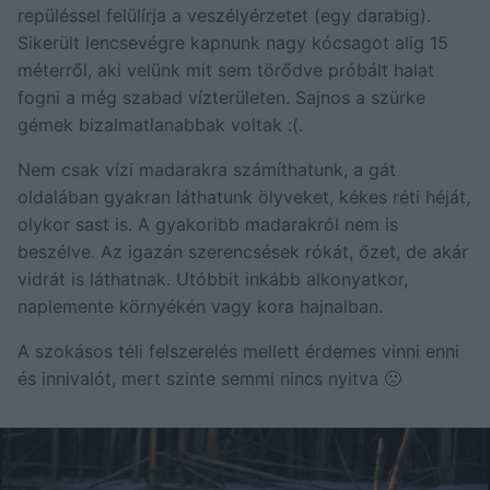
repüléssel felülírja a veszélyérzetet (egy darabig).
Sikerült lencsevégre kapnunk nagy kócsagot alig 15
méterről, aki velünk mit sem törődve próbált halat
fogni a még szabad vízterületen. Sajnos a szürke
gémek bizalmatlanabbak voltak :(.
Nem csak vízi madarakra számíthatunk, a gát
oldalában gyakran láthatunk ölyveket, kékes réti héját,
olykor sast is. A gyakoribb madarakról nem is
beszélve. Az igazán szerencsések rókát, őzet, de akár
vidrát is láthatnak. Utóbbit inkább alkonyatkor,
naplemente környékén vagy kora hajnalban.
A szokásos téli felszerelés mellett érdemes vinni enni
és innivalót, mert szinte semmi nincs nyitva 🙁