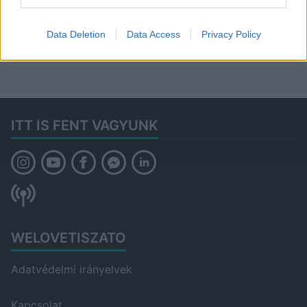
Data Deletion
Data Access
Privacy Policy
ITT IS FENT VAGYUNK
WELOVETISZATO
Adatvédelmi irányelvek
Kapcsolat