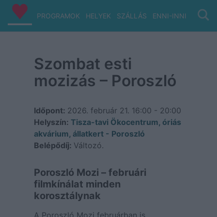
PROGRAMOK
HELYEK
SZÁLLÁS
ENNI-INNI
VIZ/PA
Szombat esti
mozizás – Poroszló
Időpont:
2026. február 21.
16:00 - 20:00
Helyszín:
Tisza-tavi Ökocentrum, óriás
akvárium, állatkert - Poroszló
Belépődíj:
Változó.
Poroszló Mozi – februári
filmkínálat minden
korosztálynak
A Poroszló Mozi februárban is