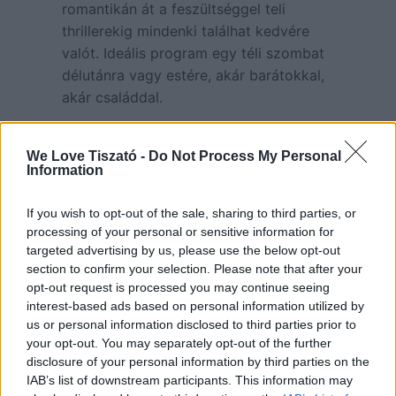
romantikán át a feszültséggel teli
thrillerekig mindenki találhat kedvére
valót. Ideális program egy téli szombat
délutánra vagy estére, akár barátokkal,
akár családdal.
Ezen a hétvégén A
Magyar menyegző
című látványos, zenés‑romantikus
We Love Tiszató -
Do Not Process My Personal
Information
magyar film kerül bemutatásra, amely a
’70‑es évek végének hangulatát és az
If you wish to opt-out of the sale, sharing to third parties, or
erdélyi kalotaszegi hagyományok
processing of your personal or sensitive information for
varázsát idézi meg. Két budapesti fiatal,
targeted advertising by us, please use the below opt-out
András és Péter utazását követi, akik
section to confirm your selection. Please note that after your
egy falusi lakodalomba érkezve életre
opt-out request is processed you may continue seeing
interest-based ads based on personal information utilized by
szóló élményekkel és váratlan
us or personal information disclosed to third parties prior to
döntésekkel szembesülnek. A film ereje
your opt-out. You may separately opt-out of the further
a néptánc, a zene és a táj
disclosure of your personal information by third parties on the
atmoszférájában rejlik, miközben egy
IAB’s list of downstream participants. This information may