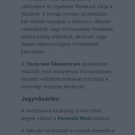
változatos és izgalmas filmekkel várja a
nézőket. A hónap minden szombatján
két vetítés szerepel a műsoron: délután
családbarát vagy könnyedebb filmekkel,
estére pedig drámával, akcióval vagy
éppen hátborzongató thrillerekkel
készülnek.
A
Tisza-tavi Ökocentrum
épületében
működő mozi kényelmes környezetben,
modern vetítéstechnikával biztosítja a
minőségi mozizás élményét.
Jegyvásárlás:
A vetítésekre kizárólag online lehet
jegyet váltani a
Poroszló Mozi
oldalon.
A februári kínálatban a családi mesétől a