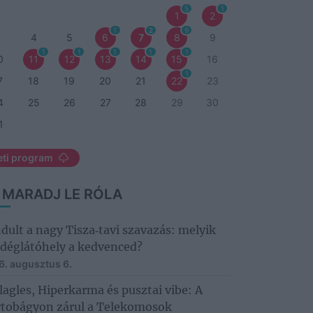
5
1
1
2
1
2
9
3
4
5
6
7
8
9
1
1
1
1
1
0
11
12
13
14
15
16
1
7
18
19
20
21
22
23
4
25
26
27
28
29
30
1
eti program
 MARADJ LE RÓLA
ndult a nagy Tisza‑tavi szavazás: melyik
déglátóhely a kedvenced?
6. augusztus 6.
llagles, Hiperkarma és pusztai vibe: A
tobágyon zárul a Telekomosok