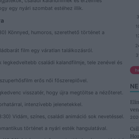
ígjátékok, családi kalandfilmek és érzelmes
gy egy nyári szombat estéhez illik.
ra
1
30) Könnyed, humoros, szerethető történet a
1
2
ádbarát film egy váratlan találkozásról.
3
 legkedveltebb családi kalandfilmje, tele zenével és
h
szuperhősfilm erős női főszereplővel.
NE
kedvenc visszatér, hogy újra megtöltse a nézőteret.
Eli
határral, intenzívebb jelenetekkel.
ven
8:30) Vidám, színes, családi animáció sok nevetéssel.
202
mantikus történet a nyári esték hangulatával.
Csi
Hor