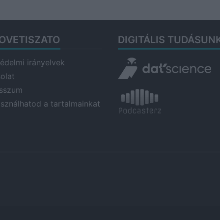
OVETISZATO
DIGITÁLIS TUDÁSUN
édelmi irányelvek
olat
esszum
asználhatod a tartalmainkat