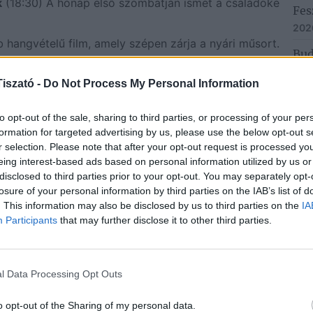
k
(18:30) A hónap első szombatján ismét a családoké
Fes
202
hangvételű film, amely szépen zárja a nyári műsort.
Bud
Tis
iszató -
Do Not Process My Personal Information
202
roszlomozi.hu
Ren
to opt-out of the sale, sharing to third parties, or processing of your per
Hor
formation for targeted advertising by us, please use the below opt-out s
érd
r selection. Please note that after your opt-out request is processed y
eing interest-based ads based on personal information utilized by us or
202
disclosed to third parties prior to your opt-out. You may separately opt-
Aug
losure of your personal information by third parties on the IAB’s list of
. This information may also be disclosed by us to third parties on the
IA
– k
Participants
that may further disclose it to other third parties.
Tis
2026
l Data Processing Opt Outs
o opt-out of the Sharing of my personal data.