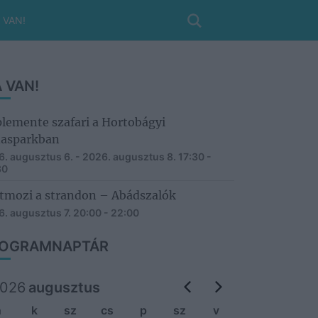
 VAN!
 VAN!
lemente szafari a Hortobágyi
asparkban
. augusztus 6. - 2026. augusztus 8.
17:30 -
30
tmozi a strandon – Abádszalók
. augusztus 7.
20:00 - 22:00
OGRAMNAPTÁR
026
augusztus
h
k
sz
cs
p
sz
v