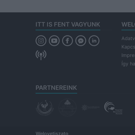
ITT IS FENT VAGYUNK
WEL
Adatv
Kapcs
Impr
Így h
PARTNEREINK
Welovetiszato