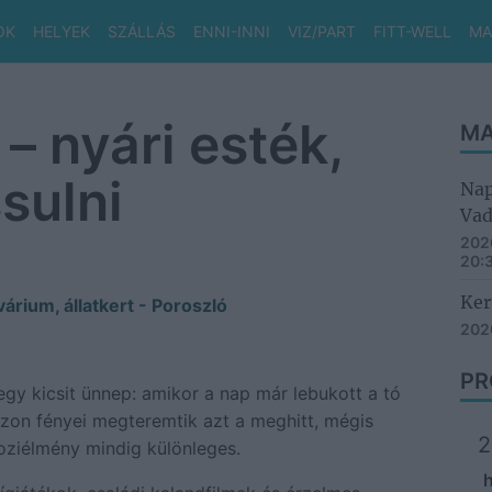
OK
HELYEK
SZÁLLÁS
ENNI-INNI
VIZ/PART
FITT-WELL
MA
– nyári esték,
MA
ssulni
Nap
Vad
2026
20:
Ker
árium, állatkert - Poroszló
2026
PR
gy kicsit ünnep: amikor a nap már lebukott a tó
szon fényei megteremtik azt a meghitt, mégis
2
oziélmény mindig különleges.