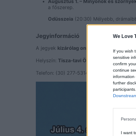
Augusztus 1. – Minyonok és szörnye
a főszerep.
Odüsszeia
(20:30) Mélyebb, drámaibb 
Jegyinformáció
We Love T
A jegyek
kizárólag online
vásárolhatók:
po
If you wish 
sensitive in
Helyszín:
Tisza‑tavi Ökocentrum, Poroszló
confirm you
continue se
Telefon: (30) 277‑5314
information 
further disc
participants
Downstream 
Persona
I want t