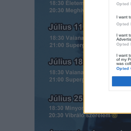
Opted 
I want t
Opted 
I want 
Advertis
Opted 
I want t
of my P
was col
Opted 