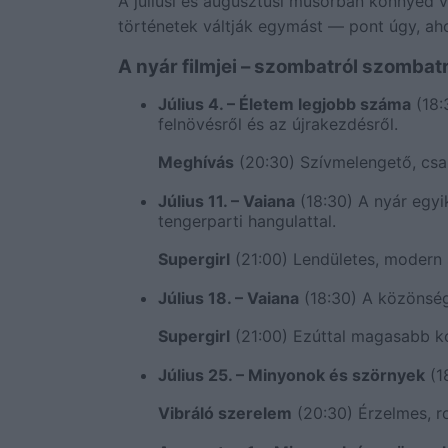
A júliusi és augusztusi műsorban könnyed v
történetek váltják egymást — pont úgy, aho
A nyár filmjei – szombatról szombat
Július 4. – Életem legjobb száma
(18:
felnövésről és az újrakezdésről.
Meghívás
(20:30) Szívmelengető, csal
Július 11. – Vaiana
(18:30) A nyár egyik
tengerparti hangulattal.
Supergirl
(21:00) Lendületes, modern 
Július 18. – Vaiana
(18:30) A közönség
Supergirl
(21:00) Ezúttal magasabb kor
Július 25. – Minyonok és szörnyek
(1
Vibráló szerelem
(20:30) Érzelmes, ro