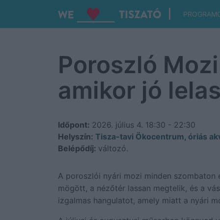
PROGRAM
Poroszló Mozi 
amikor jó lela
Időpont:
2026. július 4.
18:30 - 22:30
Helyszín:
Tisza-tavi Ökocentrum, óriás akv
Belépődíj:
változó.
A poroszlói nyári mozi minden szombaton e
mögött, a nézőtér lassan megtelik, és a vá
izgalmas hangulatot, amely miatt a nyári m