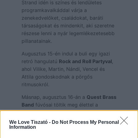
Strand idén is színes és lendületes
programkavalkáddal várja a
zenekedvelőket, családokat, baráti
társaságokat és mindenkit, aki szeretne
részese lenni a nyár legemlékezetesebb
pillanatainak.
Augusztus 15-én indul a buli egy igazi
retró hangulatú
Rock and Roll Partyval
,
ahol Vilike, Martin, Nándi, Vencel és
Attila gondoskodnak a pörgős
ritmusokról.
Másnap, augusztus 16-án a
Quest Brass
Band
fúvósai töltik meg élettel a
strandot – a belépés ingyenes, a
hangulat garantált!
We Love Tiszató -
Do Not Process My Personal
Information
Ugyanezen az estén, 20:00-tól a