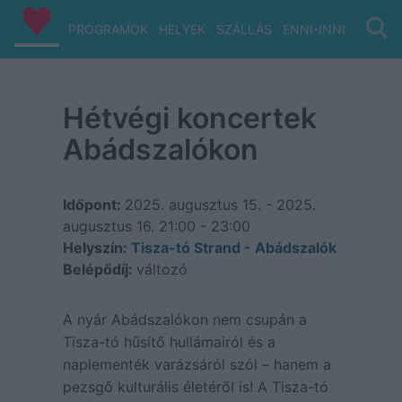
PROGRAMOK
HELYEK
SZÁLLÁS
ENNI-INNI
VIZ/PA
Hétvégi koncertek
Abádszalókon
Időpont:
2025. augusztus 15. - 2025.
augusztus 16.
21:00 - 23:00
Helyszín:
Tisza-tó Strand - Abádszalók
Belépődíj:
változó
A nyár Abádszalókon nem csupán a
Tisza-tó hűsítő hullámairól és a
naplementék varázsáról szól – hanem a
pezsgő kulturális életéről is! A Tisza-tó