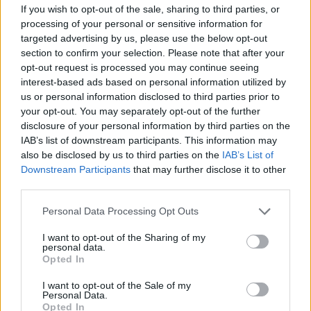
Mordon
koncertje hoz egy kis alternatív
If you wish to opt-out of the sale, sharing to third parties, or
zenei ízt a tóparti éjszakába.
processing of your personal or sensitive information for
targeted advertising by us, please use the below opt-out
Akár a klasszikus rockot, akár a modern
section to confirm your selection. Please note that after your
opt-out request is processed you may continue seeing
hangzásokat kedveled, Abádszalók
interest-based ads based on personal information utilized by
nyári koncertjei között biztosan találsz
us or personal information disclosed to third parties prior to
kedvedre valót. Készülj a táncra, a
your opt-out. You may separately opt-out of the further
nevetésre és a felejthetetlen élményekre
disclosure of your personal information by third parties on the
– itt a helyed a Tisza-tó partján!
IAB’s list of downstream participants. This information may
also be disclosed by us to third parties on the
IAB’s List of
Downstream Participants
that may further disclose it to other
third parties.
Personal Data Processing Opt Outs
I want to opt-out of the Sharing of my
personal data.
Opted In
I want to opt-out of the Sale of my
Personal Data.
Opted In