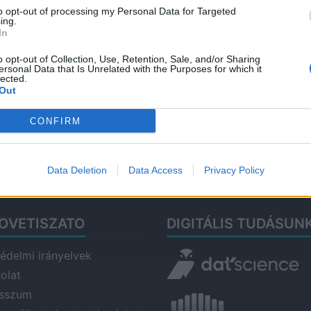
to opt-out of processing my Personal Data for Targeted
202
ing.
In
Aug
– k
o opt-out of Collection, Use, Retention, Sale, and/or Sharing
ersonal Data that Is Unrelated with the Purposes for which it
Tis
lected.
Out
2026
Ősi
CONFIRM
he
2026
Data Deletion
Data Access
Privacy Policy
OVETISZATO
DIGITÁLIS TUDÁSUN
édelmi irányelvek
olat
esszum