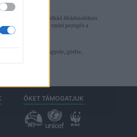
6. augusztus 3.
usztusi programkavalkád Abádszalókon
oncert, tánc, mozi és nyári pezsgés a
za‑tónál
. július 29.
 ízek a vízparton: bengyele, görhe,
bedunda
. július 27.
K
ŐKET TÁMOGATJUK