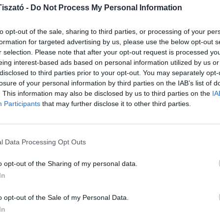
iszató -
Do Not Process My Personal Information
2
tőségek:
3
to opt-out of the sale, sharing to third parties, or processing of your per
formation for targeted advertising by us, please use the below opt-out s
and-454
h
r selection. Please note that after your opt-out request is processed y
eing interest-based ads based on personal information utilized by us or
NE
disclosed to third parties prior to your opt-out. You may separately opt-
losure of your personal information by third parties on the IAB’s list of
. This information may also be disclosed by us to third parties on the
IA
Csi
Participants
that may further disclose it to other third parties.
Hor
Fes
202
l Data Processing Opt Outs
Bud
o opt-out of the Sharing of my personal data.
Tis
In
202
Ren
o opt-out of the Sale of my Personal Data.
Hor
In
érd