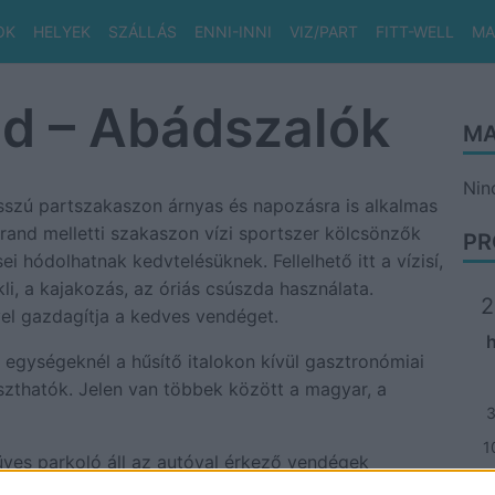
OK
HELYEK
SZÁLLÁS
ENNI-INNI
VIZ/PART
FITT-WELL
MA
nd – Abádszalók
MA
Nin
osszú partszakaszon árnyas és napozásra is alkalmas
trand melletti szakaszon vízi sportszer kölcsönzők
PR
ei hódolhatnak kedvtelésüknek. Fellelhető itt a vízisí,
cikli, a kajakozás, az óriás csúszda használata.
2
yel gazdagítja a kedves vendéget.
 egységeknél a hűsítő italokon kívül gasztronómiai
aszthatók. Jelen van többek között a magyar, a
1
füves parkoló áll az autóval érkező vendégek
1