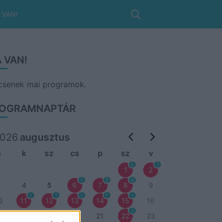
 VAN!
 VAN!
csenek mai programok.
OGRAMNAPTÁR
026
augusztus
h
k
sz
cs
p
sz
v
5
1
1
2
1
2
9
3
4
5
6
7
8
9
1
1
1
1
1
0
11
12
13
14
15
16
1
7
18
19
20
21
22
23