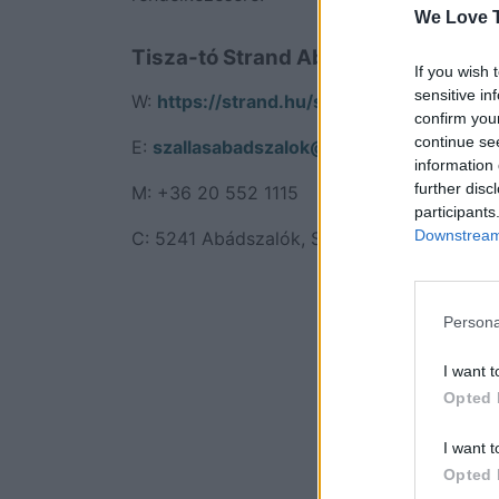
We Love T
Tisza-tó Strand Abádszalók elérhe
If you wish 
sensitive in
W:
https://strand.hu/strand/tisza-to-str
confirm you
continue se
E:
szallasabadszalok@gmail.com
information 
further disc
M: +36 20 552 1115
participants
Downstream 
C: 5241 Abádszalók, Strand út 3.
Persona
I want t
Opted 
I want t
Opted 