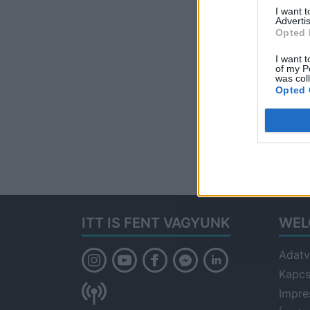
I want 
Advertis
Opted 
I want t
of my P
was col
Opted 
ITT IS FENT VAGYUNK
WEL
Adatv
Kapcs
Impr