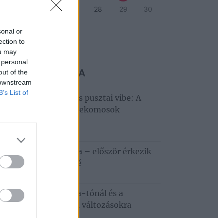
4
25
26
27
28
29
30
1
sonal or
ection to
eti program
ou may
 personal
 MARADJ LE RÓLA
out of the
 downstream
B’s List of
llagles, Hiperkarma és pusztai vibe: A
tobágyon zárul a Telekomosok
ztiválja
6. augusztus 5.
apestről a Tisza-tóra – először érkezik
zafüredre a Haccacáré
6. augusztus 3.
dkívüli hőség a Tisza-tónál és a
tobágyon – ezekre a változásokra
emes felkészülni