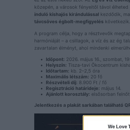
közepén, a városok fényeitől távol élheted 
induló kishajós kirándulással
kezdődik, maj
távcsöves égbolt-megfigyelés
következik
A program célja, hogy a résztvevők megtap
harmóniáját – a csillagok, a víz és az ég ta
zavartalan élményt, ahol mindenki elmerülhe
Időpont:
2026. május 16., szombat, 19
Helyszín:
Tisza-tavi Ökocentrum kisha
Időtartam:
kb. 2–2,5 óra
Maximális létszám:
20 fő
Részvételi díj:
8.900 Ft / fő
Regisztráció határideje:
május 14.
Ajánlott korosztály:
elsősorban felnő
Jelentkezés a plakát sarkában található QR
We Love T