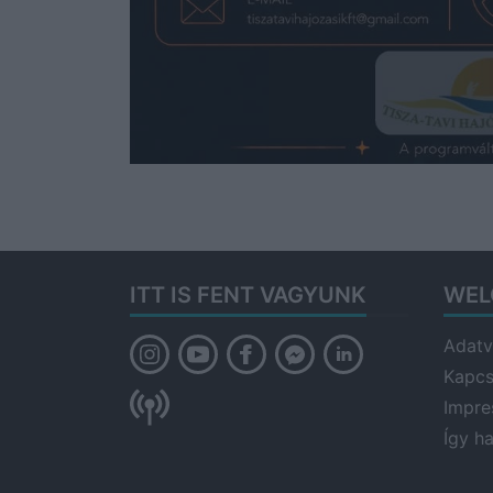
ITT IS FENT VAGYUNK
WEL
Adatv
Kapcs
Impr
Így h