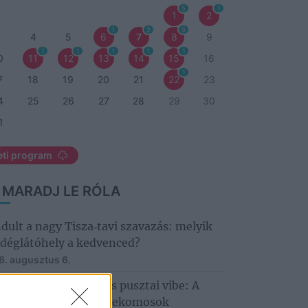
5
1
1
2
1
2
9
3
4
5
6
7
8
9
1
1
1
1
1
0
11
12
13
14
15
16
1
7
18
19
20
21
22
23
4
25
26
27
28
29
30
1
eti program
 MARADJ LE RÓLA
ndult a nagy Tisza‑tavi szavazás: melyik
déglátóhely a kedvenced?
6. augusztus 6.
llagles, Hiperkarma és pusztai vibe: A
tobágyon zárul a Telekomosok