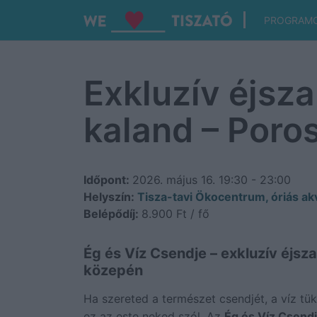
PROGRAM
Exkluzív éjsza
kaland – Poro
Időpont:
2026. május 16.
19:30 - 23:00
Helyszín:
Tisza-tavi Ökocentrum, óriás akv
Belépődíj:
8.900 Ft / fő
Ég és Víz Csendje – exkluzív éjsza
közepén
Ha szereted a természet csendjét, a víz tü
ez az este neked szól. Az
Ég és Víz Csend