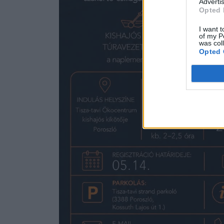
Advertis
Opted 
I want t
of my P
was col
Opted 