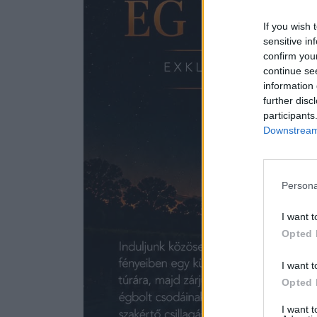
If you wish 
sensitive in
confirm you
continue se
information 
further disc
participants
Downstream 
Persona
I want t
Opted 
I want t
Opted 
I want 