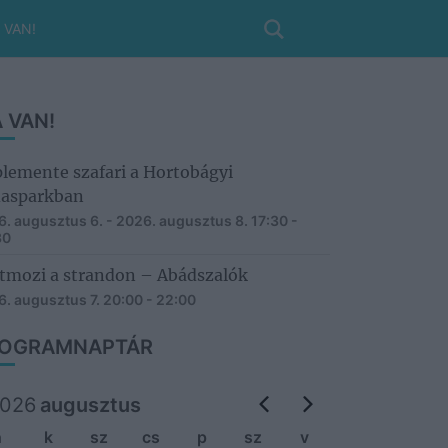
 VAN!
 VAN!
lemente szafari a Hortobágyi
asparkban
. augusztus 6. - 2026. augusztus 8.
17:30 -
30
tmozi a strandon – Abádszalók
. augusztus 7.
20:00 - 22:00
OGRAMNAPTÁR
026
augusztus
h
k
sz
cs
p
sz
v