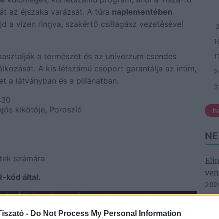
át az éjszaka varázsát. A túra
naplementében
d a vízen ringva, szakértő csillagász vezetésével
.
1
asztalják a természet és az univerzum csendes
1
lálkozását. A kis létszámú csoport garantálja az intim,
2
t a látványban és a pillanatban.
3
:30
jós kikötője, Poroszló
h
NE
ttek számára
Eli
ven
-kód által.
202
Csi
iszató -
Do Not Process My Personal Information
Hor