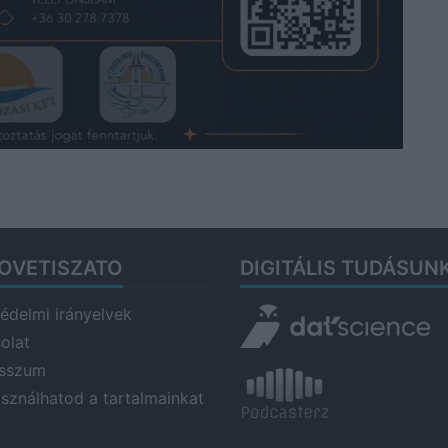
OVETISZATO
DIGITÁLIS TUDÁSUN
édelmi irányelvek
olat
esszum
asználhatod a tartalmainkat