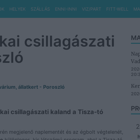
OK
HELYEK
SZÁLLÁS
ENNI-INNI
VIZ/PART
FITT-WELL
MA
kai csillagászati
MA
szló
Nap
Vad
2026
20:
Ker
árium, állatkert - Poroszló
2026
PR
kai csillagászati kaland a Tisza-tó
2
krén megjelenő naplementét és az égbolt végtelenét,
je
különleges, kis létszámú program, ahol a Tisza-tó