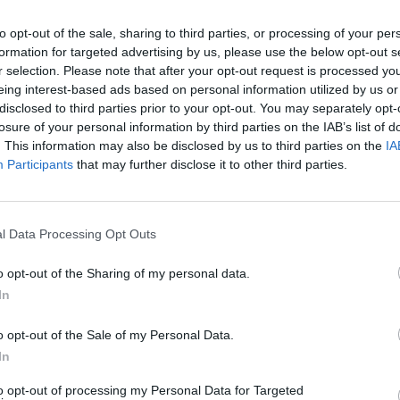
Fes
to opt-out of the sale, sharing to third parties, or processing of your per
202
formation for targeted advertising by us, please use the below opt-out s
Bud
r selection. Please note that after your opt-out request is processed y
Tis
eing interest-based ads based on personal information utilized by us or
disclosed to third parties prior to your opt-out. You may separately opt-
202
losure of your personal information by third parties on the IAB’s list of
Ren
. This information may also be disclosed by us to third parties on the
IA
Participants
that may further disclose it to other third parties.
Hor
érd
202
l Data Processing Opt Outs
Aug
– k
o opt-out of the Sharing of my personal data.
Tis
In
2026
o opt-out of the Sale of my Personal Data.
In
to opt-out of processing my Personal Data for Targeted