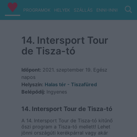
PROGRAMOK
HELYEK
SZÁLLÁS
ENNI-INNI
VIZ/PA
14. Intersport Tour
de Tisza-tó
Időpont:
2021. szeptember 19.
Egész
napos
Helyszín:
Halas tér - Tiszafüred
Belépődíj:
Ingyenes
14. Intersport Tour de Tisza-tó
A 14. Intersport Tour de Tisza-tó kitűnő
őszi program a Tisza-tó mellett! Lehet
jönni országúti kerékpárral vagy akár