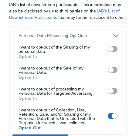
a 15 kilométeres túra fordítójánál, a
IAB’s list of downstream participants. This information may
céltól 7.5 kilométerre), valamint a célban
also be disclosed by us to third parties on the
IAB’s List of
lesz frissítés.
Downstream Participants
that may further disclose it to other
third parties.
A frissítő állomások kínálata:
Personal Data Processing Opt Outs
víz
I want to opt-out of the Sharing of my
iso-ital
personal data.
szőlőcukor
Opted In
banán
I want to opt-out of the Sale of my
Personal Data.
14. Intersport Tour de Tisza-tó
Opted In
szintidő:
I want to opt-out of processing my
Personal Data for Targeted Advertising.
A 15 km-es túrán
Opted In
12:15 percig kell visszaérkezni
Tiszafüredre.
I want to opt-out of Collection, Use,
A mezőnyt zárókerékpár
Retention, Sale, and/or Sharing of my
Personal Data that Is Unrelated with the
kíséri
Purposes for which it was collected.
A 65 km-es távon 5 óra.
Opted Out