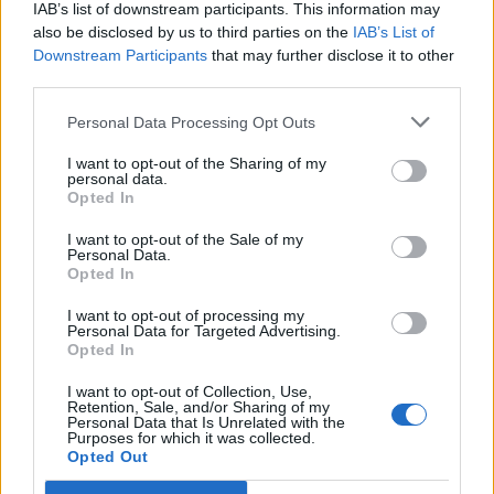
IAB’s list of downstream participants. This information may
sólyapálya használat 3 000 Ft-tól
gépkocsi parkolás
also be disclosed by us to third parties on the
IAB’s List of
Downstream Participants
that may further disclose it to other
A szolgáltatások teljes jegyzéke és a
third parties.
pontos árak a kikötő weboldalán!
Personal Data Processing Opt Outs
Tündérrózsa Hajókikötő
I want to opt-out of the Sharing of my
personal data.
elérhetőségek:
Opted In
W:
www.sarudikikoto.hu
I want to opt-out of the Sale of my
Personal Data.
Opted In
E:
tunderrozsahajokikoto@gmail.com
I want to opt-out of processing my
M: +36 20 969 0037
Personal Data for Targeted Advertising.
Opted In
C: 3386 Sarud, Tisza-tó part
I want to opt-out of Collection, Use,
Retention, Sale, and/or Sharing of my
F:
Personal Data that Is Unrelated with the
Purposes for which it was collected.
www.facebook.com/tunderrozsahajoki
Opted Out
koto