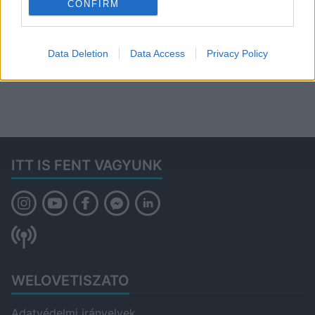
CONFIRM
További Tisza-tavi
Data Deletion
Data Access
Privacy Policy
kikötők:
www.welovetiszato.hu/kikoto
k
ITT IS FENT VAGYUNK
WELOVETISZATO
Adatvédelmi irányelvek