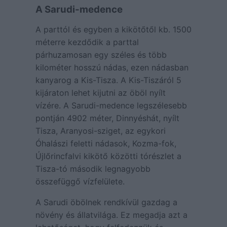
A Sarudi-medence
A parttól és egyben a kikötőtől kb. 1500
méterre kezdődik a parttal
párhuzamosan egy széles és több
kilométer hosszú nádas, ezen nádasban
kanyarog a Kis-Tisza. A Kis-Tiszáról 5
kijáraton lehet kijutni az öböl nyílt
vízére. A Sarudi-medence legszélesebb
pontján 4902 méter, Dinnyéshát, nyílt
Tisza, Aranyosi-sziget, az egykori
Óhalászi feletti nádasok, Kozma-fok,
Újlőrincfalvi kikötő közötti tórészlet a
Tisza-tó második legnagyobb
összefüggő vízfelülete.
A Sarudi öbölnek rendkívül gazdag a
növény és állatvilága. Ez megadja azt a