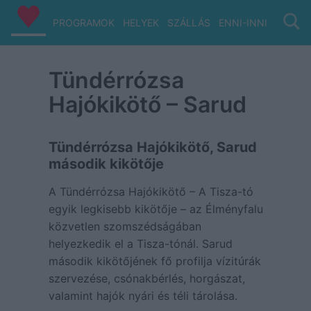
PROGRAMOK
HELYEK
SZÁLLÁS
ENNI-INNI
VIZ/PA
Tündérrózsa
Hajókikötő – Sarud
Tündérrózsa Hajókikötő, Sarud
második kikötője
A Tündérrózsa Hajókikötő – A Tisza-tó
egyik legkisebb kikötője – az Élményfalu
közvetlen szomszédságában
helyezkedik el a Tisza-tónál. Sarud
második kikötőjének fő profilja vízitúrák
szervezése, csónakbérlés, horgászat,
valamint hajók nyári és téli tárolása.