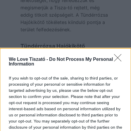
lehetőséget, hogy felfedezzük és
megismerjük a Tisza-tó rejtett, még
eddig titkolt szépségeit. A Tündérrózsa
Hajókikötő tökéletes kiinduló pontja a
terület felfedezésének.
Tündérrózsa Hajókikötő
szolgáltatások:
We Love Tiszató -
Do Not Process My Personal
csónakbérlés horgászatra,
Information
túrázásra
Tisza-tavi vízitúra
If you wish to opt-out of the sale, sharing to third parties, or
horgászat etetett helyen, horgász-
processing of your personal or sensitive information for
sziget, horgász versenypálya
targeted advertising by us, please use the below opt-out
kishajóvezetői tanfolyam
section to confirm your selection. Please note that after your
szervezése
opt-out request is processed you may continue seeing
hajóvizsgáztatás teljes körű
interest-based ads based on personal information utilized by
ügyintézése
us or personal information disclosed to third parties prior to
hajók nyári és téli tárolása fedett,
your opt-out. You may separately opt-out of the further
őrzött helyen havi 18 000 Ft-tól
disclosure of your personal information by third parties on the
kikötői büfé