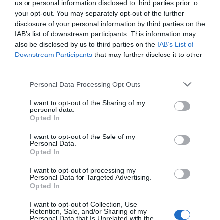
us or personal information disclosed to third parties prior to
ref=list&adults=2&provision=1
your opt-out. You may separately opt-out of the further
disclosure of your personal information by third parties on the
E: –
IAB’s list of downstream participants. This information may
also be disclosed by us to third parties on the
IAB’s List of
M: –
Downstream Participants
that may further disclose it to other
third parties.
C: 5350 Tiszafüred, Tölgyes utca 2.
Personal Data Processing Opt Outs
F:
https://www.facebook.com/tunderkert
I want to opt-out of the Sharing of my
personal data.
.tiszafured.1
Opted In
I want to opt-out of the Sale of my
Personal Data.
Opted In
I want to opt-out of processing my
ITT IS FENT VAGYUNK
Personal Data for Targeted Advertising.
Opted In
I want to opt-out of Collection, Use,
Retention, Sale, and/or Sharing of my
Personal Data that Is Unrelated with the