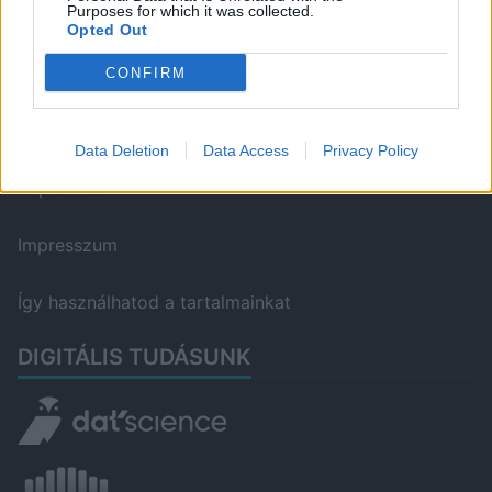
Purposes for which it was collected.
Opted Out
CONFIRM
WELOVETISZATO
Adatvédelmi irányelvek
Data Deletion
Data Access
Privacy Policy
Kapcsolat
Impresszum
Így használhatod a tartalmainkat
DIGITÁLIS TUDÁSUNK