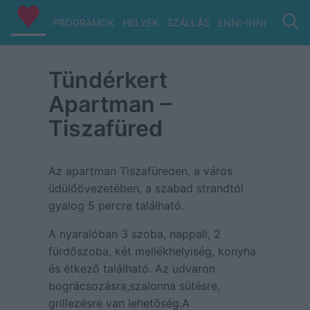
PROGRAMOK
HELYEK
SZÁLLÁS
ENNI-INNI
VIZ/PA
Tündérkert
Apartman –
Tiszafüred
Az apartman Tiszafüreden, a város
üdülőövezetében, a szabad strandtól
gyalog 5 percre található.
A nyaralóban 3 szoba, nappali, 2
fürdőszoba, két mellékhelyiség, konyha
és étkező található. Az udvaron
bográcsozásra,szalonna sütésre,
grillezésre van lehetőség.A