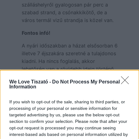
szálláshelyről gyalogosan pár perc a
szabad strand, a csónakkikötő, de a
város termál vizű strandja is közel van.
Fontos infó!
A nyári időszakban a házat elsősorban 6
illetve 7 éjszakára szeretné a tulajdonos
kiadni. Ha nincs foglalás, akkor
lehetőség van a rövidebb ideig történő
ott tartózkodásra (minimum 3 éjszaka),
We Love Tiszató -
Do Not Process My Personal
de ebben az esetben felárat számolnak
Information
fel.
If you wish to opt-out of the sale, sharing to third parties, or
processing of your personal or sensitive information for
Tündérkert Apartman
targeted advertising by us, please use the below opt-out
elérhetőségek:
section to confirm your selection. Please note that after your
opt-out request is processed you may continue seeing
W:
https://szallas.hu/tunderkert-
interest-based ads based on personal information utilized by
apartman-tiszafured?