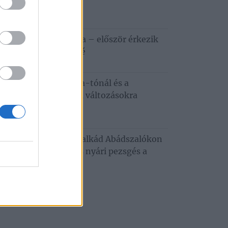
ztiválja
6. augusztus 5.
apestről a Tisza-tóra – először érkezik
zafüredre a Haccacáré
6. augusztus 3.
dkívüli hőség a Tisza-tónál és a
tobágyon – ezekre a változásokra
emes felkészülni
6. augusztus 3.
usztusi programkavalkád Abádszalókon
oncert, tánc, mozi és nyári pezsgés a
za‑tónál
. július 29.