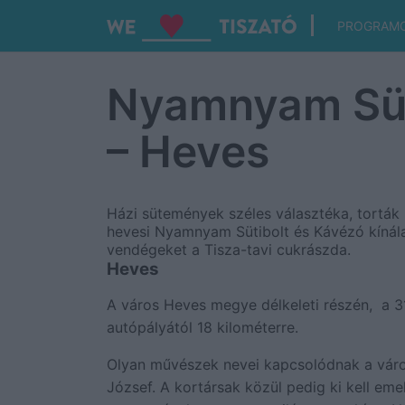
PROGRAM
Nyamnyam Süt
– Heves
Házi sütemények széles választéka, torták 
hevesi Nyamnyam Sütibolt és Kávézó kínál
vendégeket a Tisza-tavi cukrászda.
Heves
A város Heves megye délkeleti részén, a 3
autópályától 18 kilométerre.
Olyan művészek nevei kapcsolódnak a váro
József. A kortársak közül pedig ki kell em