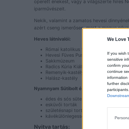
operett énekest, vagy a világszerte híres 
iparművészeit.
Nekik, valamint a zamatos hevesi dinnyén
azért cseng ismerősen, mert a megye névad
Heves látnivalói:
We Love T
Római katolikus templom (részben gót
If you wish 
Hevesi Füves Puszták Tájvédelmi Körz
sensitive in
Sakkmúzeum
confirm you
Radics Kúria Kiállítóhely
continue se
Remenyik-kastély
information 
Halász-kastély
further disc
Nyamnyam Sütibolt és Kávézó kínálat:
participants
Downstream 
édes és sós sütemények
esküvői torták
születésnapi torták
kávékülönlegességek
Persona
Nyitva tartás: