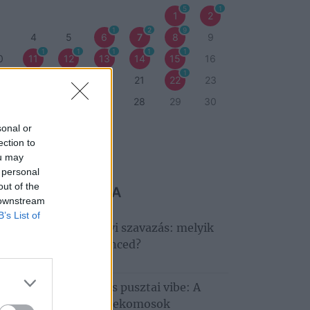
5
1
1
2
1
2
9
3
4
5
6
7
8
9
1
1
1
1
1
0
11
12
13
14
15
16
1
7
18
19
20
21
22
23
4
25
26
27
28
29
30
1
sonal or
ection to
eti program
ou may
 personal
out of the
 MARADJ LE RÓLA
 downstream
B’s List of
ndult a nagy Tisza‑tavi szavazás: melyik
déglátóhely a kedvenced?
6. augusztus 6.
llagles, Hiperkarma és pusztai vibe: A
tobágyon zárul a Telekomosok