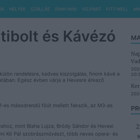
OK
HELYEK
SZÁLLÁS
ENNI-INNI
VIZ/PART
FITT-WELL
MA
ibolt és Kávézó
MA
Nap
Vad
2026
külön rendelésre, kedves kiszolgálás, finom kávé a
20:
atában. Egész évben várja a Hevesre érkező
Ker
2026
1-es másodrendű főút mellett fekszik, az M3-as
PR
2
shoz, mint Blaha Lujza, Bródy Sándor és Hevesi
elni Kő Pál szobrászművészt, több neves opera- és