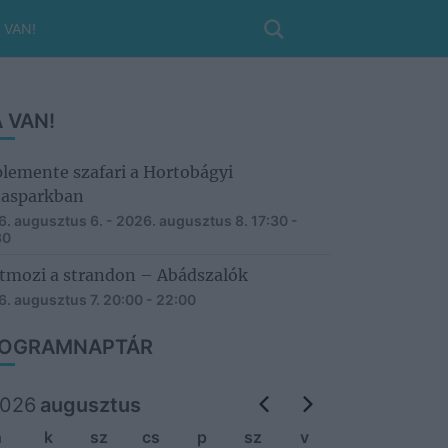
 VAN!
 VAN!
lemente szafari a Hortobágyi
asparkban
. augusztus 6. - 2026. augusztus 8.
17:30 -
30
tmozi a strandon – Abádszalók
. augusztus 7.
20:00 - 22:00
OGRAMNAPTÁR
026
augusztus
h
k
sz
cs
p
sz
v