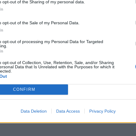
o opt-out of the Sharing of my personal data.
Fes
In
202
o opt-out of the Sale of my Personal Data.
Bud
In
Tis
202
to opt-out of processing my Personal Data for Targeted
ing.
Ren
In
Hor
o opt-out of Collection, Use, Retention, Sale, and/or Sharing
érd
ersonal Data that Is Unrelated with the Purposes for which it
etőségek:
lected.
202
Out
Aug
CONFIRM
– k
Tis
2026
Data Deletion
Data Access
Privacy Policy