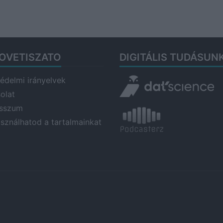
OVETISZATO
DIGITÁLIS TUDÁSUN
édelmi irányelvek
olat
esszum
asználhatod a tartalmainkat