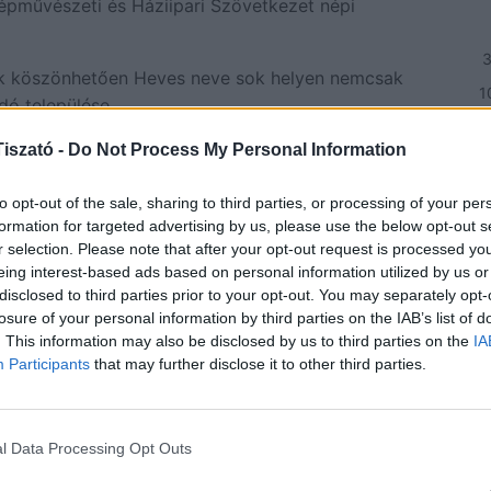
Népművészeti és Háziipari Szövetkezet népi
ek köszönhetően Heves neve sok helyen nemcsak
1
ó települése.
1
iszató -
Do Not Process My Personal Information
2
ikus)
3
to opt-out of the sale, sharing to third parties, or processing of your per
et
formation for targeted advertising by us, please use the below opt-out s
h
r selection. Please note that after your opt-out request is processed y
eing interest-based ads based on personal information utilized by us or
disclosed to third parties prior to your opt-out. You may separately opt-
NE
losure of your personal information by third parties on the IAB’s list of
. This information may also be disclosed by us to third parties on the
IA
Eli
Participants
that may further disclose it to other third parties.
ven
202
l Data Processing Opt Outs
Csi
Hor