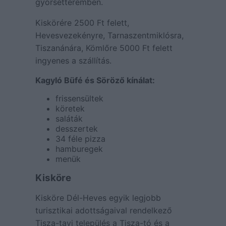
gyorsétteremben.
Kiskörére 2500 Ft felett,
Hevesvezekényre, Tarnaszentmiklósra,
Tiszanánára, Kömlőre 5000 Ft felett
ingyenes a szállítás.
Kagyló Büfé és Söröző kínálat:
frissensültek
köretek
saláták
desszertek
34 féle pizza
hamburegek
menük
Kisköre
Kisköre Dél-Heves egyik legjobb
turisztikai adottságaival rendelkező
Tisza-tavi település a Tisza-tó és a