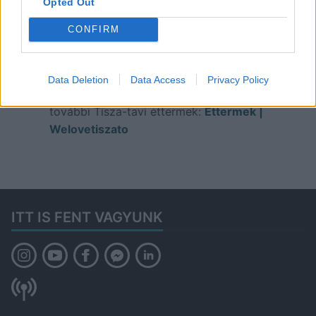
Opted Out
F:
CONFIRM
www.facebook.com/Kagylobufekiskor
e
Data Deletion
Data Access
Privacy Policy
további Tisza-tavi éttermek:
Éttermek |
Welovetiszato
ITT IS FENT VAGYUNK