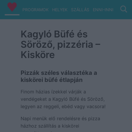
PROGRAMOK
HELYEK
SZÁLLÁS
ENNI-INNI
VIZ/PA
Kagyló Büfé és
Söröző, pizzéria –
Kisköre
Pizzák széles választéka a
kiskörei büfé étlapján
Finom házias ízekkel várják a
vendégeket a Kagyló Büfé és Söröző,
legyen az reggeli, ebéd vagy vacsora!
Napi menük elő rendelésre és pizza
házhoz szállítás a kiskörei