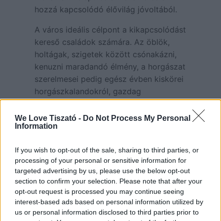
hozzá kapcsolódó élővilág jóvoltából.
A város ideális célpont a kikapcsolódást
kereső családok számára. Az öblök,
holtágak, szigetek között csónakázni,
kenuzni maradandó élmény, a horgászat
szerelmesei pedig egész évben kiskörei
horgászkalandokról, gazdag
zsákmányról, kapitális harcsákról,
süllőkről és pontyokról mesélhetnek
We Love Tiszató -
Do Not Process My Personal
Information
barátaiknak, ismerőseiknek. A sekély,
gyorsan felmelegedő tó kiválóan
If you wish to opt-out of the sale, sharing to third parties, or
alkalmas fürdőzésre is.
processing of your personal or sensitive information for
targeted advertising by us, please use the below opt-out
A település 2 fontos attrakciója a Tisza-
section to confirm your selection. Please note that after your
tavi nyaralóhajózás bázisaként ismert
opt-out request is processed you may continue seeing
Köre Kikötő
, valamint a Kiskörei
interest-based ads based on personal information utilized by
Vízerőmű. A vízerőmű szervezett,
us or personal information disclosed to third parties prior to