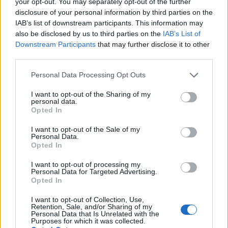
csoportos formában (maximum csoport
your opt-out. You may separately opt-out of the further
disclosure of your personal information by third parties on the
létszám 50 fő) előzetes írásbeli
IAB’s list of downstream participants. This information may
megkeresés és azt követő engedélyezés
also be disclosed by us to third parties on the
IAB’s List of
alapján egész évben látogatható.
Downstream Participants
that may further disclose it to other
third parties.
Kagyló Büfé és Söröző nyitva
Personal Data Processing Opt Outs
tartás:
I want to opt-out of the Sharing of my
Hétfő – csütörtök: 11.00-19.00
personal data.
Péntek – szombat: 11.00-21.00
Opted In
Vasárnap: 11.00-19.00
I want to opt-out of the Sale of my
Personal Data.
Opted In
Kagyló Büfé és Söröző
elérhetőségek:
I want to opt-out of processing my
Personal Data for Targeted Advertising.
W:-
Opted In
M: +36 36 358 200
I want to opt-out of Collection, Use,
Retention, Sale, and/or Sharing of my
Personal Data that Is Unrelated with the
C: 3384 Kisköre, Kossuth Lajos út 26.
Purposes for which it was collected.