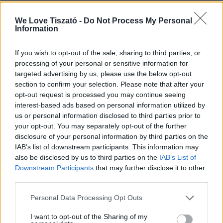
vissza. A nyaralóhajók hajóvezetői
engedély-mentes használata konkrét
We Love Tiszató -
Do Not Process My Personal
Information
vízterületekhez és a nyaralóhajók
szabvány paramétereihez (sebesség,
If you wish to opt-out of the sale, sharing to third parties, or
hossz, férőhely, üzemeltetői háttér)
processing of your personal or sensitive information for
kötött, minden országban törvényileg
targeted advertising by us, please use the below opt-out
szabályozott. Ezt a gyakorlatot követve
section to confirm your selection. Please note that after your
Magyarországon is hajóvezetőengedély
opt-out request is processed you may continue seeing
nélkül lehet igénybe venni a hajókat.
interest-based ads based on personal information utilized by
us or personal information disclosed to third parties prior to
Bővebb információ és árak:
your opt-out. You may separately opt-out of the further
disclosure of your personal information by third parties on the
www.nyaralohajozas.hu/a-
IAB’s list of downstream participants. This information may
nyaralohajozas
also be disclosed by us to third parties on the
IAB’s List of
Downstream Participants
that may further disclose it to other
Köre Kikötő – Kisköre
third parties.
szolgáltatások:
Personal Data Processing Opt Outs
sólyahasználat 2 300 Ft-tól
I want to opt-out of the Sharing of my
csónak, kis -és sporthajó, vitorlás