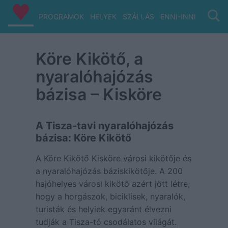
PROGRAMOK
HELYEK
SZÁLLÁS
ENNI-INNI
VIZ/PA
Köre Kikötő, a
nyaralóhajózás
bázisa – Kisköre
A Tisza-tavi nyaralóhajózás
bázisa: Köre Kikötő
A Köre Kikötő Kisköre városi kikötője és
a nyaralóhajózás báziskikötője. A 200
hajóhelyes városi kikötő azért jött létre,
hogy a horgászok, biciklisek, nyaralók,
turisták és helyiek egyaránt élvezni
tudják a Tisza-tó csodálatos világát.