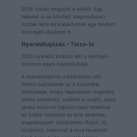
2019. őszén megújult a kikötő. Egy
teljesen új és bővített stégrendszert
hoztak létre és kialakítottak egy modern
kiszolgáló épületet is.
Nyaralóhajózás – Tisza-tó
2020 nyarától Kisköre lett a
lakóhajó-
turizmus
egyik báziskikötője.
A nyaralóhajózás a kedvtelési célú
belvízi hajózásnak az a turisztikai
lehetősége, amely hajóvezetői engedély
nélkül vezethető, szállást is nyújtó, lassú
járású motoros hajókon teszi lehetővé
az önálló nyaralást az erre alkalmas,
engedélyezett vízterületen (folyó, tó,
víztározó, csatorna) a kora tavasztól