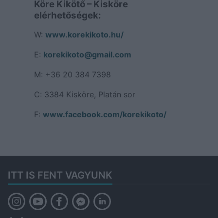
Köre Kikötő – Kisköre
elérhetőségek:
W:
www.korekikoto.hu/
E:
korekikoto@gmail.com
M: +36 20 384 7398
C: 3384 Kisköre, Platán sor
F:
www.facebook.com/korekikoto/
ITT IS FENT VAGYUNK