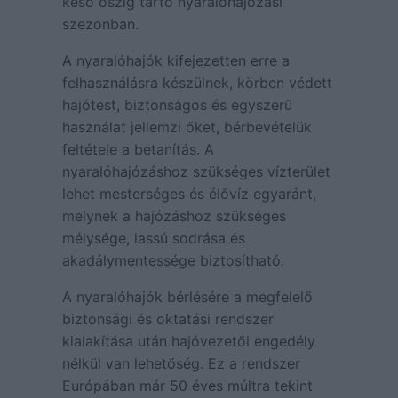
késő őszig tartó nyaralóhajózási
szezonban.
A nyaralóhajók kifejezetten erre a
felhasználásra készülnek, körben védett
hajótest, biztonságos és egyszerű
használat jellemzi őket, bérbevételük
feltétele a betanítás. A
nyaralóhajózáshoz szükséges vízterület
lehet mesterséges és élővíz egyaránt,
melynek a hajózáshoz szükséges
mélysége, lassú sodrása és
akadálymentessége biztosítható.
A nyaralóhajók bérlésére a megfelelő
biztonsági és oktatási rendszer
kialakítása után hajóvezetői engedély
nélkül van lehetőség. Ez a rendszer
Európában már 50 éves múltra tekint