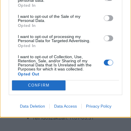
personal data.
tárolás havi 15 000 Ft-tól
Opted In
kenu és kajak bérlés
csónakbérlés
I want to opt-out of the Sale of my
csónakmotor megőrzés
Personal Data.
Opted In
téli tárolás
parti áram akkutöltéshez,
I want to opt-out of processing my
világításhoz
Personal Data for Targeted Advertising.
saját tulajdonú gépkocsi parkolása
Opted In
vizesblokk használata
tűzrakóhely használata
I want to opt-out of Collection, Use,
Retention, Sale, and/or Sharing of my
vízről mentés (üzemanyag térítés
Personal Data that Is Unrelated with the
ellenében)
Purposes for which it was collected.
ingyenes WiFi
Opted Out
Pontos árak a kikötő weboldalán!
CONFIRM
Köre Kikötő nyitva tartás:
Data Deletion
Data Access
Privacy Policy
Nyári időszakban: 04.01-10.31
Téli időszakban: 11.01-03.31