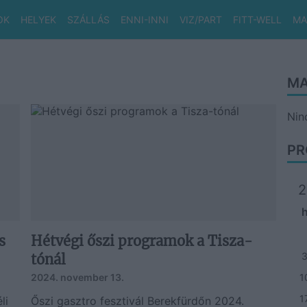
OK
HELYEK
SZÁLLÁS
ENNI-INNI
VIZ/PART
FITT-WELL
MA
MA
Nin
PR
2
s
Hétvégi őszi programok a Tisza-
tónál
2024. november 13.
1
1
li
Őszi gasztro fesztivál Berekfürdőn 2024.