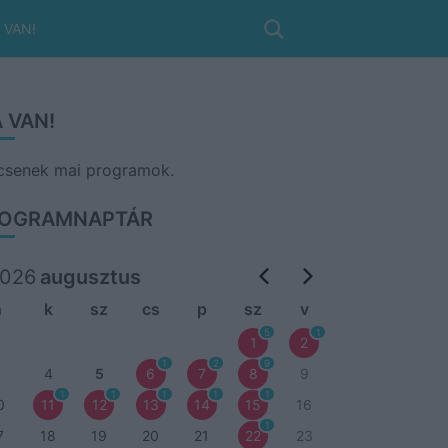
 VAN!
 VAN!
csenek mai programok.
OGRAMNAPTÁR
026
augusztus
h
k
sz
cs
p
sz
v
5
1
1
2
1
2
9
3
4
5
6
7
8
9
1
1
1
1
1
0
11
12
13
14
15
16
1
7
18
19
20
21
22
23