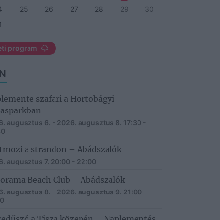
4
25
26
27
28
29
30
1
eti program
N
lemente szafari a Hortobágyi
asparkban
. augusztus 6. - 2026. augusztus 8.
17:30 -
30
tmozi a strandon – Abádszalók
. augusztus 7.
20:00 - 22:00
orama Beach Club – Abádszalók
. augusztus 8. - 2026. augusztus 9.
21:00 -
30
edűszó a Tisza közepén – Naplementés