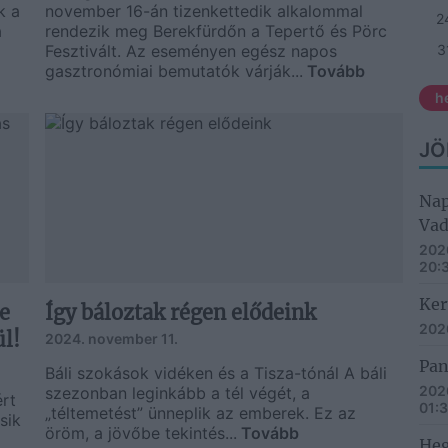
k a
november 16-án tizenkettedik alkalommal
2
a
rendezik meg Berekfürdőn a Tepertő és Pörc
Fesztivált. Az eseményen egész napos
3
gasztronómiai bemutatók várják...
Tovább
h
JÖ
Nap
Vad
2026
20:
Ker
e
Így báloztak régen elődeink
2026
l!
2024. november 11.
Pan
Báli szokások vidéken és a Tisza-tónál A báli
2026
szezonban leginkább a tél végét, a
rt
01:
„téltemetést” ünneplik az emberek. Ez az
sik
öröm, a jövőbe tekintés...
Tovább
Heg