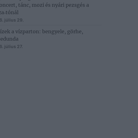
oncert, tánc, mozi és nyári pezsgés a
za‑tónál
. július 29.
 ízek a vízparton: bengyele, görhe,
bedunda
. július 27.