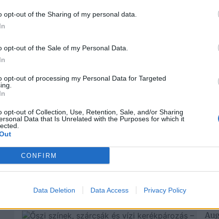
o opt-out of the Sharing of my personal data.
In
NE
o opt-out of the Sale of my Personal Data.
In
Csi
Hor
to opt-out of processing my Personal Data for Targeted
ing.
Fes
In
202
z a
3+1 tartalmas Tisza-tavi és
o opt-out of Collection, Use, Retention, Sale, and/or Sharing
hortobágyi program a hosszú
Bud
ersonal Data that Is Unrelated with the Purposes for which it
lected.
hétvégére
Tis
Out
202
2024. október 30.
CONFIRM
Dübörög az ősz, és ezzel együtt az őszi
Ren
bb
szünet is hamarosan elkezdődik, így semmi
Hor
sem szabhat gátat egy Tisza-tavi
érd
kikapcsolódásnak. Ebben a 3 napban...
Tovább
Data Deletion
Data Access
Privacy Policy
202
Aug