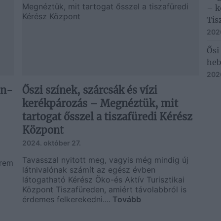
– k
Tis
2026
Ősi
he
2026
on-
Őszi színek, szárcsák és vízi
kerékpározás – Megnéztük, mit
tartogat ősszel a tiszafüredi Kérész
Központ
2024. október 27.
Tavasszal nyitott meg, vagyis még mindig új
erem
látnivalónak számít az egész évben
látogatható Kérész Öko-és Aktív Turisztikai
Központ Tiszafüreden, amiért távolabbról is
érdemes felkerekedni....
Tovább