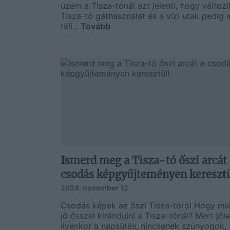
üzem a Tisza-tónál azt jelenti, hogy változi
Tisza-tó gáthasználat és a vízi utak pedig 
téli...
Tovább
Ismerd meg a Tisza-tó őszi arcát 
csodás képgyűjteményen keresztü
2024. november 12.
Csodás képek az őszi Tisza-tóról Hogy mié
jó ősszel kirándulni a Tisza-tónál? Mert jóle
ilyenkor a napsütés, nincsenek szúnyogok,