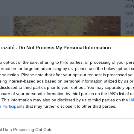
élm
202
Csö
202
YO
iszató -
Do Not Process My Personal Information
to opt-out of the sale, sharing to third parties, or processing of your per
formation for targeted advertising by us, please use the below opt-out s
Hétvégi programajánló a Tisza-
r selection. Please note that after your opt-out request is processed y
eing interest-based ads based on personal information utilized by us or
tónál
disclosed to third parties prior to your opt-out. You may separately opt-
2024. november 6.
losure of your personal information by third parties on the IAB’s list of
. This information may also be disclosed by us to third parties on the
IA
Az ősz varázslatos időszak, amikor a
Participants
that may further disclose it to other third parties.
i-
természet színei és hangulatai különleges
a
élményt nyújtanak. A fák levelei aranysárgára,
ább
vörösre és barnára változnak, és a
talajon...
Tovább
l Data Processing Opt Outs