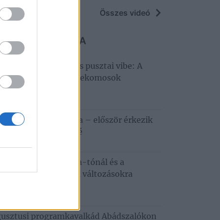
Összes videó
 MARADJ LE RÓLA
llagles, Hiperkarma és pusztai vibe: A
tobágyon zárul a Telekomosok
ztiválja
6. augusztus 5.
apestről a Tisza-tóra – először érkezik
zafüredre a Haccacáré
6. augusztus 3.
dkívüli hőség a Tisza-tónál és a
tobágyon – ezekre a változásokra
emes felkészülni
6. augusztus 3.
usztusi programkavalkád Abádszalókon