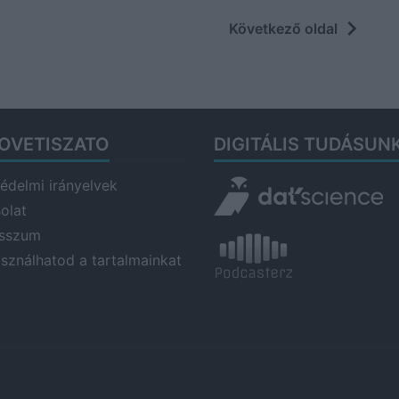
Következő oldal
OVETISZATO
DIGITÁLIS TUDÁSUN
édelmi irányelvek
olat
esszum
asználhatod a tartalmainkat