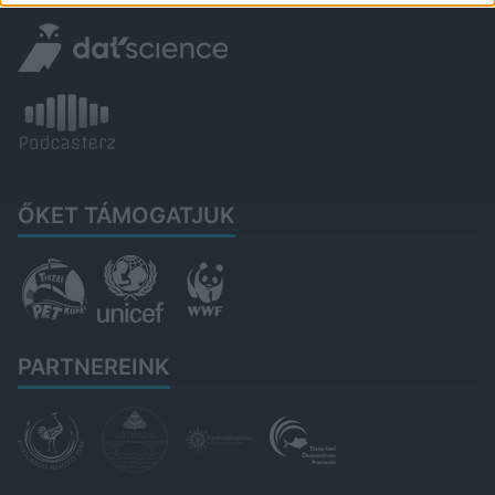
ŐKET TÁMOGATJUK
PARTNEREINK