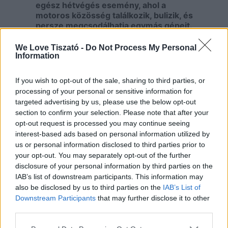
egész hétvégés esemény, ahol a
motoros közösség találkozik, bulizik, és
persze megcsodálhatja egymás gépeit.
A programok között jellemzően
We Love Tiszató -
Do Not Process My Personal
szerepelnek:
Information
motoros felvonulások
If you wish to opt-out of the sale, sharing to third parties, or
koncertek és élőzene
processing of your personal or sensitive information for
ügyességi versenyek
targeted advertising by us, please use the below opt-out
közös főzések, sörsátor, és sok-
sok közösségi élmény
section to confirm your selection. Please note that after your
opt-out request is processed you may continue seeing
További információ:
interest-based ads based on personal information utilized by
us or personal information disclosed to third parties prior to
Facebook
your opt-out. You may separately opt-out of the further
disclosure of your personal information by third parties on the
IAB’s list of downstream participants. This information may
also be disclosed by us to third parties on the
IAB’s List of
Downstream Participants
that may further disclose it to other
third parties.