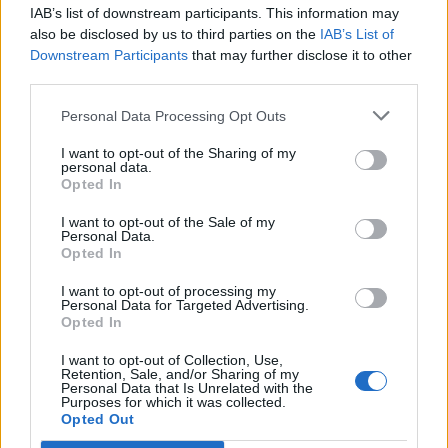
szakembereivel
IAB’s list of downstream participants. This information may
Sebtapasz Suli és maci-
also be disclosed by us to third parties on the
IAB’s List of
ambulancia
a Magyar
Downstream Participants
that may further disclose it to other
Vöröskereszttől
third parties.
Varázslatos hajfonatok
a
SzerStyle Hajszalontól
Personal Data Processing Opt Outs
I want to opt-out of the Sharing of my
personal data.
Opted In
I want to opt-out of the Sale of my
Personal Data.
Opted In
I want to opt-out of processing my
Personal Data for Targeted Advertising.
Opted In
I want to opt-out of Collection, Use,
Retention, Sale, and/or Sharing of my
Personal Data that Is Unrelated with the
Purposes for which it was collected.
Opted Out