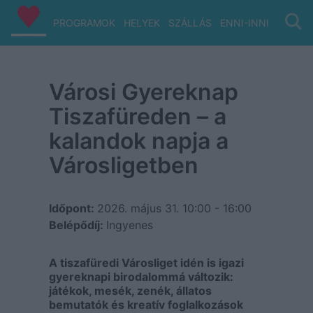
PROGRAMOK
HELYEK
SZÁLLÁS
ENNI-INNI
VIZ/PA
Városi Gyereknap
Tiszafüreden – a
kalandok napja a
Városligetben
Időpont:
2026. május 31.
10:00 - 16:00
Belépődíj:
Ingyenes
A tiszafüredi Városliget idén is igazi
gyereknapi birodalommá változik:
játékok, mesék, zenék, állatos
bemutatók és kreatív foglalkozások