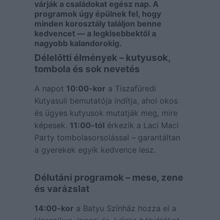
várják a családokat egész nap. A
programok úgy épülnek fel, hogy
minden korosztály találjon benne
kedvencet — a legkisebbektől a
nagyobb kalandorokig.
Délelőtti élmények – kutyusok,
tombola és sok nevetés
A napot
10:00-kor
a Tiszafüredi
Kutyasuli bemutatója indítja, ahol okos
és ügyes kutyusok mutatják meg, mire
képesek.
11:00-tól
érkezik a Laci Maci
Party tombolasorsolással – garantáltan
a gyerekek egyik kedvence lesz.
Délutáni programok – mese, zene
és varázslat
14:00-kor
a Batyu Színház hozza el a