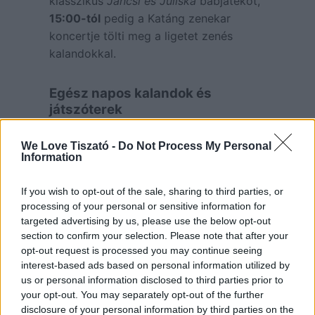
klasszikus
Jancsi és Juliska
bábjátékot,
15:00-tól
pedig a Katáng zenekar
koncertje tölti meg a ligetet zenés
kalandokkal.
Egész napos kalandok és
játszóterek
A Városligetben egész nap színes
We Love Tiszató -
Do Not Process My Personal
programok várják a gyerekeket:
Information
Kreatív sarok
: Mézes-Édes Sütöde,
If you wish to opt-out of the sale, sharing to third parties, or
Cikk Cakk Varróda, Dizájn-Drazsé
processing of your personal or sensitive information for
gyöngyfűzés
targeted advertising by us, please use the below opt-out
Könyvkuckó mesebirodalom
a
section to confirm your selection. Please note that after your
Városi Könyvtár jóvoltából
opt-out request is processed you may continue seeing
Robot Robi és rendőrautó-
interest-based ads based on personal information utilized by
bemutató
a Tiszafüredi
Rendőrkapitányságtól
us or personal information disclosed to third parties prior to
Természetismereti játékok
a
your opt-out. You may separately opt-out of the further
Hortobágyi Nemzeti Park
disclosure of your personal information by third parties on the