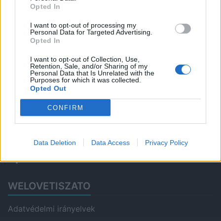
Opted In
Tavaszköszöntő versmondó
verseny
I want to opt-out of processing my
Personal Data for Targeted Advertising.
Idénynyitó Petanque bajnokság
Opted In
Ártéri madarász túra
I want to opt-out of Collection, Use,
Retention, Sale, and/or Sharing of my
Personal Data that Is Unrelated with the
Purposes for which it was collected.
Opted Out
ITT IS FENT VAGYUNK
CONFIRM
Data Deletion
Data Access
Privacy Policy
WELOVETISZATO
Adatvédelmi irányelvek