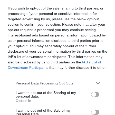
község integrált fejlesztési tervéhez a
If you wish to opt-out of the sale, sharing to third parties, or
Magyar Falu Programhoz
processing of your personal or sensitive information for
Piaci kínálat:
targeted advertising by us, please use the below opt-out
section to confirm your selection. Please note that after your
sajtok
füstölt áruk
opt-out request is processed you may continue seeing
homoktövis termékek
interest-based ads based on personal information utilized by
teák
us or personal information disclosed to third parties prior to
lekvárok
your opt-out. You may separately opt-out of the further
szörpök
disclosure of your personal information by third parties on the
facsemeték, virágok
IAB’s list of downstream participants. This information may
kézműves termékek
also be disclosed by us to third parties on the
IAB’s List of
Downstream Participants
that may further disclose it to other
third parties.
Étel-ital kínálat:
Personal Data Processing Opt Outs
medvehagymás pogácsa
frissensültek
I want to opt-out of the Sharing of my
grillezett ételek
personal data.
pálinka különlegességek
Opted In
I want to opt-out of the Sale of my
Programok:
Personal Data.