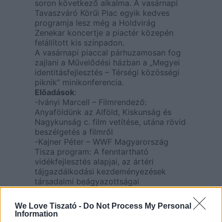
soron következő alkalma. A vasárnapi
Tavaszváró Körűi Piac egyik kedves
programja lesz még a Holdvirág
Zenekar koncertje a piactér közepén
felállított kis színpadon.
A vasárnapi piaccal párhuzamosan fog
zajlani a Művelődési házban a „Megyei
identitásfejlesztés – Térségi közösségi
piknik” minikonferencia.
Előadások
:
-Iványi Marcell – Filmrendező:
Anyaföldünk az Alföld, Kiskunság és
Nagykunság c. film vetítése, utána rövid
beszélgetés a filmről
-Kajner Péter – WWF Magyarország
Tisza program: A fenntartható
vidékfejlesztés alapjai, az ártéri
tájgazdálkodási kezdeményezések
társadalmi beágyazottságai
Nagykörűben
– Vendég: Tamás Gábor, építész
We Love Tiszató -
Do Not Process My Personal
-Baráth József, Nagykörű
Information
alpolgármestere: Javaslatok Nagykörű