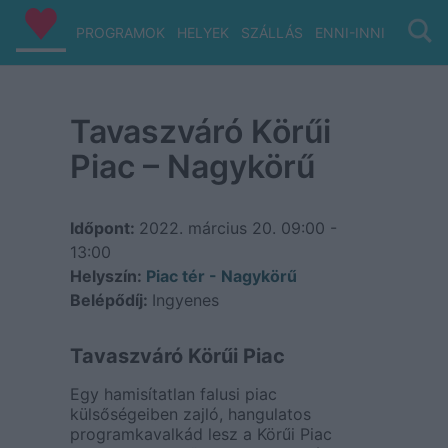
PROGRAMOK
HELYEK
SZÁLLÁS
ENNI-INNI
VIZ/PA
Tavaszváró Körűi
Piac – Nagykörű
Időpont:
2022. március 20.
09:00 -
13:00
Helyszín:
Piac tér - Nagykörű
Belépődíj:
Ingyenes
Tavaszváró Körűi Piac
Egy hamisítatlan falusi piac
külsőségeiben zajló, hangulatos
programkavalkád lesz a Körűi Piac