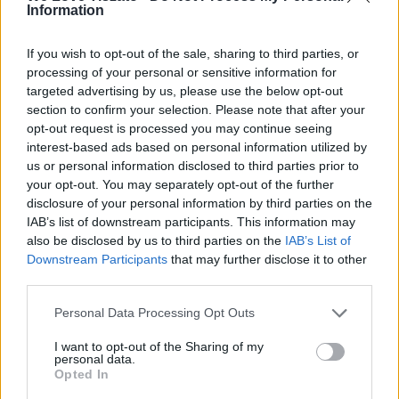
SZÜLETÉSNAPI KÉRÉSZ KVÍZEST
Information
május 9. péntek 18.00 órától
A megszokott vidámság még
If you wish to opt-out of the sale, sharing to third parties, or
fergetegesebb hangulattal megspékelve
processing of your personal or sensitive information for
– s persze még furfangosabb és
targeted advertising by us, please use the below opt-out
section to confirm your selection. Please note that after your
tréfásabb kérdésekkel éppúgy.
opt-out request is processed you may continue seeing
interest-based ads based on personal information utilized by
A hétvégén az emeleti látogatótérben
us or personal information disclosed to third parties prior to
minden óra egészkor, 20-kor és 40-kor
your opt-out. You may separately opt-out of the further
indul – a Kérész Központ nagyszerű
disclosure of your personal information by third parties on the
történetekkel felvértezett munkatársai
IAB’s list of downstream participants. This information may
tolmácsolásában – vezetés.
also be disclosed by us to third parties on the
IAB’s List of
Downstream Participants
that may further disclose it to other
Péntek és szombat, s persze vasárnap
third parties.
is, 14.00 órától Schiller vízikerékpárok
Personal Data Processing Opt Outs
nyergében lehet szelni a habokat. A
mintegy kétórás, látványos vízitúrán
I want to opt-out of the Sharing of my
personal data.
vezető segítségével lehet felfedezni a
Opted In
Tisza-tó titokzatos részleteit.