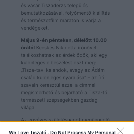
és vásár Tiszaderzs település
bemutatkozásával, folyómentő kiállítás
és természetfilm maraton is várja a
vendégeket.
Május 9-én pénteken, délelőtt 10.00
órától
Kecskés Nikoletta írónővel
találkozhatnak az érdeklődők, aki egy
különleges elbeszélést oszt meg:
„Tisza-tavi kalandok, avagy az Ádám
család különleges nyaralása” – az író
szavain keresztül ezzel a címmel
megismerhető és bejárható a Tisza-tó
természeti szépségekben gazdag
világa.
Az egyéves születésnapot megünneplő
események sorában ott a
We Love Tiszató -
Do Not Process My Personal