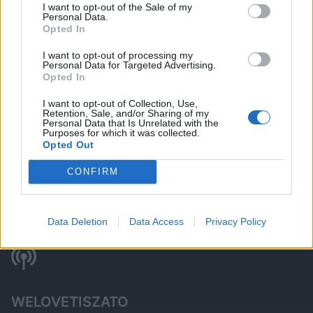
I want to opt-out of the Sale of my
Personal Data.
És persze van a tarsolyban, de
Opted In
leginkább a kikötőben mindenféle vízi
sporteszköz, vagy a kevésbé fitteknek a
I want to opt-out of processing my
Personal Data for Targeted Advertising.
motorcsónakos kirándulás opciója.
Opted In
I want to opt-out of Collection, Use,
Retention, Sale, and/or Sharing of my
Personal Data that Is Unrelated with the
Purposes for which it was collected.
Opted Out
CONFIRM
ITT IS FENT VAGYUNK
Data Deletion
Data Access
Privacy Policy
WELOVETISZATO