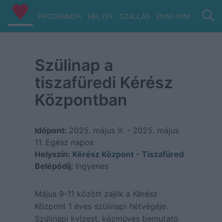
PROGRAMOK
HELYEK
SZÁLLÁS
ENNI-INNI
VIZ/PA
Szülinap a
tiszafüredi Kérész
Központban
Időpont:
2025. május 9. - 2025. május
11.
Egész napos
Helyszín:
Kérész Központ - Tiszafüred
Belépődíj:
Ingyenes
Május 9-11 között zajlik a Kérész
Központ 1 éves szülinapi hétvégéje.
Szülinapi kvízest, kézműves bemutató