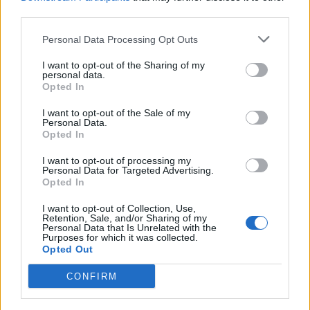
third parties.
sportesemény, találkozó és
élményprogram.
Personal Data Processing Opt Outs
Pálya hossza:
8,3 km
I want to opt-out of the Sharing of my
personal data.
Versenytáv:
3×8,3 km (összesen 24,9
Opted In
km)
I want to opt-out of the Sale of my
Personal Data.
Opted In
Belépő:
I want to opt-out of processing my
2000 Ft/fő
Personal Data for Targeted Advertising.
Opted In
12 év alatt ingyenes
I want to opt-out of Collection, Use,
Retention, Sale, and/or Sharing of my
Personal Data that Is Unrelated with the
További információ:
Purposes for which it was collected.
Opted Out
Intercars Rallysprint Kunmadaras II.
CONFIRM
forduló | Facebook