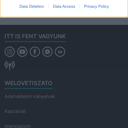
Data Deletion
Data Access
Privacy Policy
ITT IS FENT VAGYUNK
WELOVETISZATO
Adatvédelmi irányelvek
Kapcsolat
Impresszum