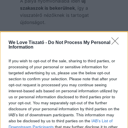
A pálya nyomvonalába idén
új
szakaszok is bekerülnek
, így a
visszatérő nézőknek is tartogat
újdonságot.
Miért érdemes elmenni akkor is,
ha nem vagy autórajongó?
We Love Tiszató -
Do Not Process My Personal
Information
mert élőben teljesen más a
hangulat, mint videón
If you wish to opt-out of the sale, sharing to third parties, or
mert a pálya jól belátható, így
processing of your personal or sensitive information for
minden futamból látsz valamit
targeted advertising by us, please use the below opt-out
mert családbarát, tágas,
section to confirm your selection. Please note that after your
biztonságos környezet
opt-out request is processed you may continue seeing
mert a versenyzők és a csapatok
közvetlenek, barátságosak
interest-based ads based on personal information utilized by
mert ez egy igazi „benzingőzös
us or personal information disclosed to third parties prior to
fesztiválhangulat” – még akkor is,
your opt-out. You may separately opt-out of the further
ha nem értesz a technikához
disclosure of your personal information by third parties on the
IAB’s list of downstream participants. This information may
A kunmadarasi reptér mindig különleges
also be disclosed by us to third parties on the
IAB’s List of
atmoszférát ad: egyszerre
Downstream Participants
that may further disclose it to other