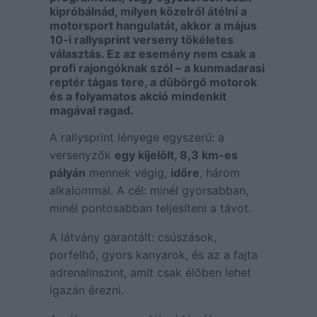
kipróbálnád, milyen közelről átélni a
motorsport hangulatát, akkor a május
10-i rallysprint verseny tökéletes
választás. Ez az esemény
nem csak a
profi rajongóknak szól –
a kunmadarasi
reptér tágas tere, a dübörgő motorok
és a folyamatos akció mindenkit
magával ragad.
A rallysprint lényege egyszerű: a
versenyzők
egy kijelölt, 8,3 km-es
pályán
mennek végig,
időre
, három
alkalommal. A cél: minél gyorsabban,
minél pontosabban teljesíteni a távot.
A látvány garantált: csúszások,
porfelhő, gyors kanyarok, és az a fajta
adrenalinszint, amit csak élőben lehet
igazán érezni.