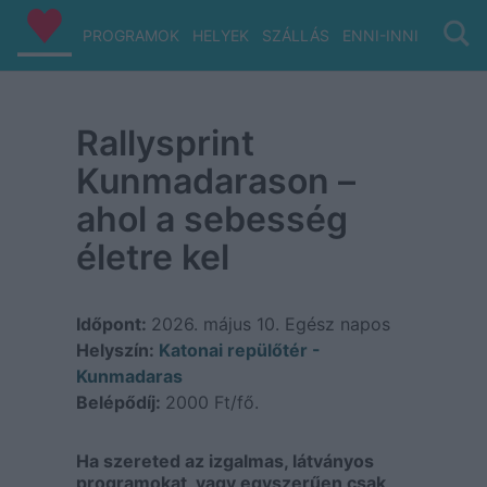
PROGRAMOK
HELYEK
SZÁLLÁS
ENNI-INNI
VIZ/PA
Rallysprint
Kunmadarason –
ahol a sebesség
életre kel
Időpont:
2026. május 10.
Egész napos
Helyszín:
Katonai repülőtér -
Kunmadaras
Belépődíj:
2000 Ft/fő.
Ha szereted az izgalmas, látványos
programokat, vagy egyszerűen csak