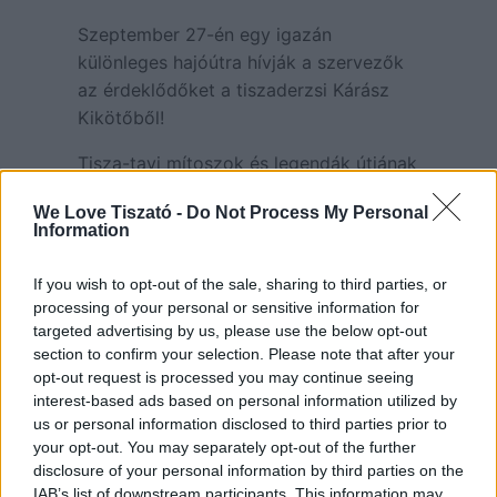
Szeptember 27-én egy igazán
különleges hajóútra hívják a szervezők
az érdeklődőket a tiszaderzsi Kárász
Kikötőből!
Tisza-tavi mítoszok és legendák útjának
megismerésére, ahol a víz, a táj és a
We Love Tiszató -
Do Not Process My Personal
történelem mesél. A házigazda Kiss
Information
Attila, a Tisza-tó füveskönyvének
szerzője, aki elvarázsolja a
If you wish to opt-out of the sale, sharing to third parties, or
hallgatóságot a tó rejtélyes
processing of your personal or sensitive information for
történeteivel.
targeted advertising by us, please use the below opt-out
section to confirm your selection. Please note that after your
Indulás: 15:00
opt-out request is processed you may continue seeing
Részvételi díj: 5000 Ft/fő
interest-based ads based on personal information utilized by
Jelentkezés: 06-30/628-9054
us or personal information disclosed to third parties prior to
your opt-out. You may separately opt-out of the further
A helyek korlátozottak!!
disclosure of your personal information by third parties on the
IAB’s list of downstream participants. This information may