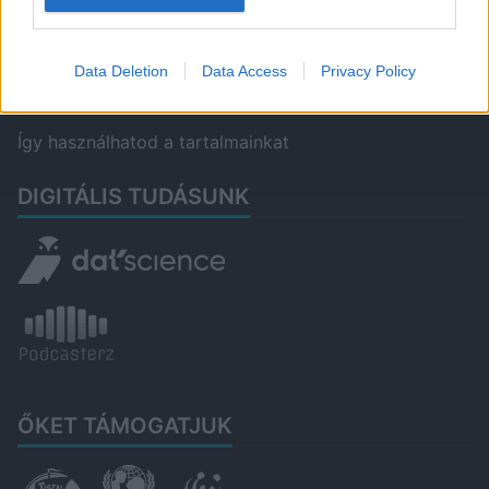
Kapcsolat
Data Deletion
Data Access
Privacy Policy
Impresszum
Így használhatod a tartalmainkat
DIGITÁLIS TUDÁSUNK
ŐKET TÁMOGATJUK