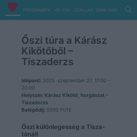
PROGRAMOK
HELYEK
SZÁLLÁS
ENNI-INNI
VIZ/PA
Őszi túra a Kárász
Kikötőből –
Tiszaderzs
Időpont:
2025. szeptember 27.
17:00 -
20:00
Helyszín:
Kárász Kikötő, horgászat -
Tiszaderzs
Belépődíj:
5000 Ft/fő
Őszi különlegesség a Tisza-
tónál!