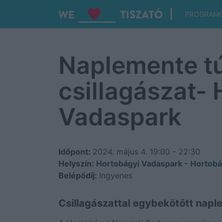
PROGRAM
Naplemente tú
csillagászat-
Vadaspark
Időpont:
2024. május 4.
19:00 - 22:30
Helyszín:
Hortobágyi Vadaspark - Horto
Belépődíj:
Ingyenes
Csillagászattal egybekötött napl