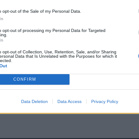
Fes
o opt-out of the Sale of my Personal Data.
íjas, 7500 Ft/család (2 felnőtt, 1 vagy 2 gyerek),
202
In
, a szakvezetés, a látványetetés és a csillagászati
Bud
szítsék elő!
to opt-out of processing my Personal Data for Targeted
Tis
ing.
202
In
Ren
o opt-out of Collection, Use, Retention, Sale, and/or Sharing
-ig lehetséges.
ersonal Data that Is Unrelated with the Purposes for which it
Hor
lected.
érd
Out
en tartható meg és előzetes bejelentkezés szükséges
202
CONFIRM
Aug
– k
Tis
Data Deletion
Data Access
Privacy Policy
5.45)
2026