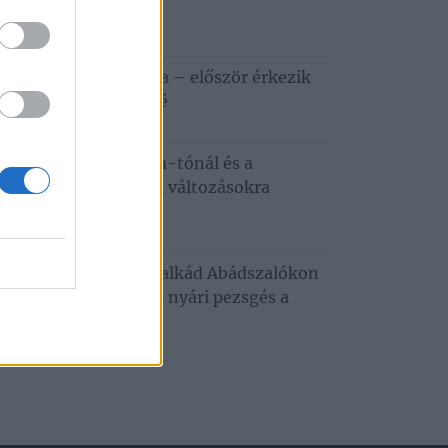
ztiválja
6. augusztus 5.
apestről a Tisza-tóra – először érkezik
zafüredre a Haccacáré
6. augusztus 3.
dkívüli hőség a Tisza-tónál és a
tobágyon – ezekre a változásokra
emes felkészülni
6. augusztus 3.
usztusi programkavalkád Abádszalókon
oncert, tánc, mozi és nyári pezsgés a
za‑tónál
. július 29.