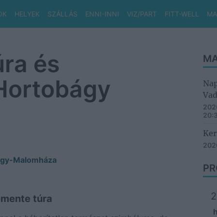
OK
HELYEK
SZÁLLÁS
ENNI-INNI
VIZ/PART
FITT-WELL
MA
ra és
MA
 Hortobágy
Nap
Vad
2026
20:
Ker
2026
bágy-Malomháza
PR
2
emente túra