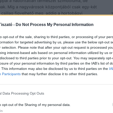
pal a háborítatlan természet szimbóluma, de
nnak. Míg a nagyvárosok központjából csak egy-két
z csillag figyelhető meg, addig a hortobágyi
ékelhetünk.
1
iszató -
Do Not Process My Personal Information
1
b. 1 órás sétára várják az érdeklődőket. A Program
lakóit, illetve látványetetés keretein belül
to opt-out of the sale, sharing to third parties, or processing of your per
2
t.
formation for targeted advertising by us, please use the below opt-out s
3
r selection. Please note that after your opt-out request is processed y
ezetés után kezdődik, a látogatók egy kb. fél órás
eing interest-based ads based on personal information utilized by us or
fényszennyezés-mentes hortobágyi égbolt
h
disclosed to third parties prior to your opt-out. You may separately opt-
eivel, a hozzájuk fűződő pásztorhagyományokkal és
losure of your personal information by third parties on the IAB’s list of
nivalóival. A program csak derült ég esetén kerül
. This information may also be disclosed by us to third parties on the
IA
NE
Participants
that may further disclose it to other third parties.
Eli
ven
attal, amely a Hortobágy Infó épülete melletti
l Data Processing Opt Outs
202
Hortobágy Infó épülete melletti parkoló
Csi
o opt-out of the Sharing of my personal data.
Hor
In