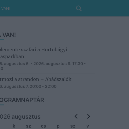
 VAN!
 VAN!
lemente szafari a Hortobágyi
asparkban
. augusztus 6. - 2026. augusztus 8.
17:30 -
30
tmozi a strandon – Abádszalók
. augusztus 7.
20:00 - 22:00
OGRAMNAPTÁR
026
augusztus
h
k
sz
cs
p
sz
v