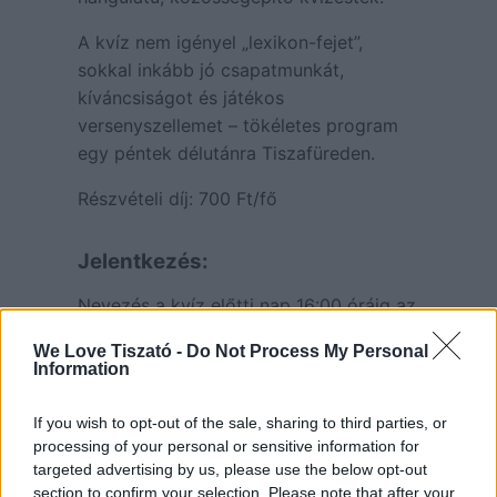
A kvíz nem igényel „lexikon-fejet”,
sokkal inkább jó csapatmunkát,
kíváncsiságot és játékos
versenyszellemet – tökéletes program
egy péntek délutánra Tiszafüreden.
Részvételi díj: 700 Ft/fő
Jelentkezés:
Nevezés a kvíz előtti nap 16:00 óráig az
esemény Facebook-oldalán csapatnév
We Love Tiszató -
Do Not Process My Personal
és létszám megadásával.
Information
If you wish to opt-out of the sale, sharing to third parties, or
processing of your personal or sensitive information for
targeted advertising by us, please use the below opt-out
section to confirm your selection. Please note that after your