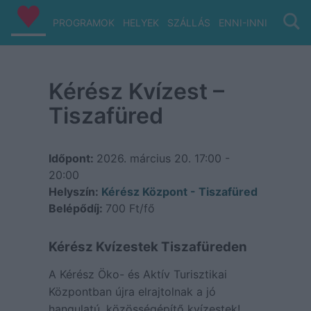
PROGRAMOK
HELYEK
SZÁLLÁS
ENNI-INNI
VIZ/PA
Kérész Kvízest –
Tiszafüred
Időpont:
2026. március 20.
17:00 -
20:00
Helyszín:
Kérész Központ - Tiszafüred
Belépődíj:
700 Ft/fő
Kérész Kvízestek Tiszafüreden
A Kérész Öko- és Aktív Turisztikai
Központban újra elrajtolnak a jó
hangulatú, közösségépítő kvízestek!