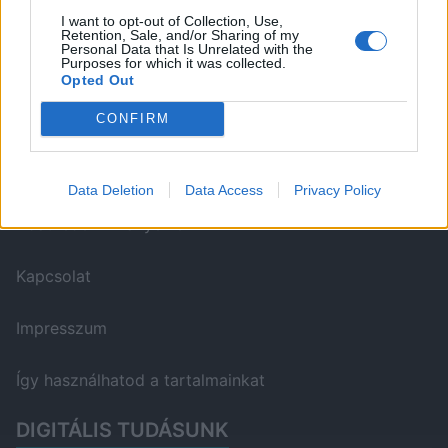
ITT IS FENT VAGYUNK
I want to opt-out of Collection, Use,
Retention, Sale, and/or Sharing of my
Personal Data that Is Unrelated with the
Purposes for which it was collected.
Opted Out
CONFIRM
WELOVETISZATO
Data Deletion
Data Access
Privacy Policy
Adatvédelmi irányelvek
Kapcsolat
Impresszum
Így használhatod a tartalmainkat
DIGITÁLIS TUDÁSUNK