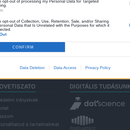
to opt-out of processing my Personal Data for Targeted
ing.
2026
In
Ősi
o opt-out of Collection, Use, Retention, Sale, and/or Sharing
he
ersonal Data that Is Unrelated with the Purposes for which it
lected.
2026
Out
Aug
CONFIRM
és 
2026
Data Deletion
Data Access
Privacy Policy
OVETISZATO
DIGITÁLIS TUDÁSUN
édelmi irányelvek
olat
esszum
asználhatod a tartalmainkat