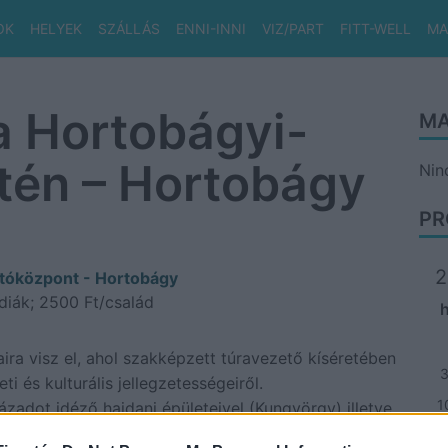
OK
HELYEK
SZÁLLÁS
ENNI-INNI
VIZ/PART
FITT-WELL
MA
a Hortobágyi-
MA
etén – Hortobágy
Nin
PR
2
atóközpont - Hortobágy
 diák; 2500 Ft/család
ira visz el, ahol szakképzett túravezető kíséretében
 és kulturális jellegzetességeiről.
1
adot idéző hajdani épületeivel (Kungyörgy) illetve
1