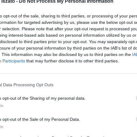
iszató -
Do Not Process My Personal Information
eztetéssel biztosított, melynek ára a részvételi
2
3
to opt-out of the sale, sharing to third parties, or processing of your per
formation for targeted advertising by us, please use the below opt-out s
m.
r selection. Please note that after your opt-out request is processed y
h
 Petőfi tér 9.),
eing interest-based ads based on personal information utilized by us or
disclosed to third parties prior to your opt-out. You may separately opt-
NE
losure of your personal information by third parties on the IAB’s list of
tén indul és előzetes bejelentkezés szükséges!
. This information may also be disclosed by us to third parties on the
IA
Participants
that may further disclose it to other third parties.
Bud
6. 12.00 óra
Tis
202
l Data Processing Opt Outs
15.00 óra között)
Ren
Hor
o opt-out of the Sharing of my personal data.
érd
In
202
o opt-out of the Sale of my Personal Data.
Aug
In
– k
Tis