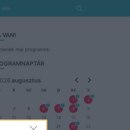
 VAN!
 VAN!
csenek mai programok.
OGRAMNAPTÁR
026
augusztus
h
k
sz
cs
p
sz
v
5
1
1
2
1
1
5
3
4
5
6
7
8
9
0
11
12
13
14
15
16
1
7
18
19
20
21
22
23