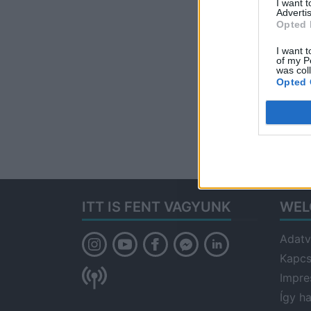
I want 
Advertis
Opted 
I want t
of my P
was col
Opted 
ITT IS FENT VAGYUNK
WEL
Adatv
Kapcs
Impr
Így h