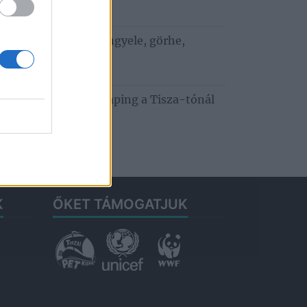
. július 29.
 ízek a vízparton: bengyele, görhe,
bedunda
. július 27.
usztusi fesztiváldömping a Tisza-tónál
a Hortobágyon
. július 22.
K
ŐKET TÁMOGATJUK