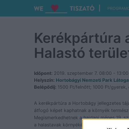
PROGRAM
Kerékpártúra 
Halastó terül
Időpont:
2019. szeptember 7.
08:00 - 13:00
Helyszín:
Hortobágyi Nemzeti Park Látog
Belépődíj:
1500 Ft/felnőtt; 1000 Ft/gyerek,
A kerékpártúra a Hortobágy jellegzetes tája
átfogó képet kaphatnak a környék természeti
Megismerkedhetnek a hajdani ménes 19. száz
a halastavak környékén élő madárvilággal.