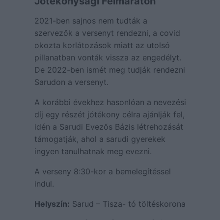
Jótékonysági Félmaraton
2021-ben sajnos nem tudták a
szervezők a versenyt rendezni, a covid
okozta korlátozások miatt az utolsó
pillanatban vonták vissza az engedélyt.
De 2022-ben ismét meg tudják rendezni
Sarudon a versenyt.
A korábbi évekhez hasonlóan a nevezési
díj egy részét jótékony célra ajánlják fel,
idén a Sarudi Evezős Bázis létrehozását
támogatják, ahol a sarudi gyerekek
ingyen tanulhatnak meg evezni.
A verseny 8:30-kor a bemelegítéssel
indul.
Helyszín:
Sarud – Tisza- tó töltéskorona