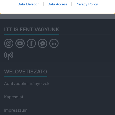
Data Deletion
Data Access
Privacy Policy
ITT IS FENT VAGYUNK
WELOVETISZATO
Adatvédelmi irányelvek
Kapcsolat
Impresszum