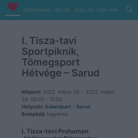
PROGRAMOK
HELYEK
SZÁLLÁS
ENNI-INNI
VIZ/PA
I. Tisza-tavi
Sportpiknik,
Tömegsport
Hétvége – Sarud
Időpont:
2022. május 28. - 2022. május
29.
08:00 - 15:00
Helyszín:
Kalandpart - Sarud
Belépődíj:
Ingyenes
I. Tisza-tavi Prohuman