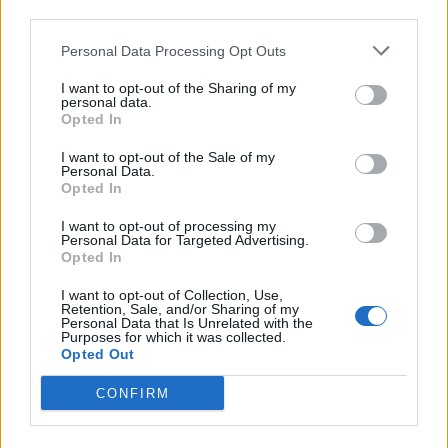
felé)
third parties.
Program:
Personal Data Processing Opt Outs
I want to opt-out of the Sharing of my
07:30 – Rajtcsomagok átvétele
personal data.
08:30 – Bemelegítés
Opted In
08:45 – 1 km összefutó futam
09:00 – 1 km gyerekfutam
I want to opt-out of the Sale of my
09:30 – 1 km kutya+gazdi futam
Personal Data.
Opted In
10:00 – 28 km
10:15 – 21 km
I want to opt-out of processing my
10:30 14 km
Personal Data for Targeted Advertising.
10:45 – 7 km
Opted In
13:00 – Levezetés, nyújtás
13:30 – Eredményhirdetés
I want to opt-out of Collection, Use,
Retention, Sale, and/or Sharing of my
14:00 – Ebéd
Personal Data that Is Unrelated with the
Purposes for which it was collected.
További információ, nevezés:
Opted Out
W:
I. Tisza-tavi Sportpiknik,Tömegsport
CONFIRM
Hétvége 2022.05.28. -2022.05.29. –
Élményfalu Sarud (elmenyfalu.hu)