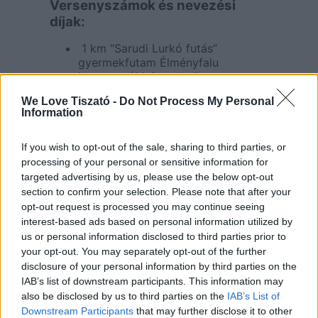
Versenyszámok és nevezési
díjak:
1 km “Sarudi Lurkó futás”
gyermekfutam Élményfalu
ingyenes (14 éves korig,
regisztrációhoz kötött)
We Love Tiszató -
Do Not Process My Personal
1 km kutya + gazdi “Kalandparti
Information
futó EB -ek” 3 500 Ft – (Sarud
Élményfalu)
7 km “Aquaglide Beugró Futás” 4
If you wish to opt-out of the sale, sharing to third parties, or
500 Ft – (Sarud Élményfalu – töltés
processing of your personal or sensitive information for
korona Kisköre felé
targeted advertising by us, please use the below opt-out
14 km “Tisza-tó parti gátfutás” 5
section to confirm your selection. Please note that after your
500 Ft – (Sarud Élményfalu – töltés
opt-out request is processed you may continue seeing
korona Kisköre felé)
interest-based ads based on personal information utilized by
21 km “Tisza-tavi Félmaraton” 7
us or personal information disclosed to third parties prior to
000 Ft – (Sarud Élményfalu – töltés
your opt-out. You may separately opt-out of the further
korona Kisköre felé)
disclosure of your personal information by third parties on the
28 km ” Élményfalu Extra
IAB’s list of downstream participants. This information may
összefutás” 7 500 Ft – (Sarud
also be disclosed by us to third parties on the
IAB’s List of
Élményfalu – töltés korona Kisköre
Downstream Participants
that may further disclose it to other