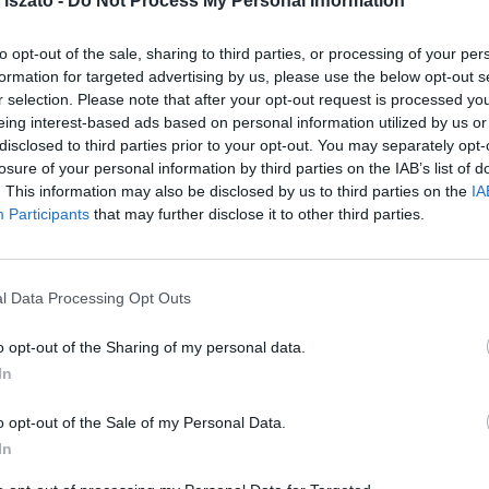
iszató -
Do Not Process My Personal Information
Fes
 témája a Ménesfesztivál – a magyar lótenyésztés
202
to opt-out of the sale, sharing to third parties, or processing of your per
lal, első alkalommal rendeznek meg a Lovasnapok
formation for targeted advertising by us, please use the below opt-out s
Bud
r selection. Please note that after your opt-out request is processed y
Tis
eing interest-based ads based on personal information utilized by us or
tébe nyúlóan szemet gyönyörködtető és sokszor
202
disclosed to third parties prior to your opt-out. You may separately opt-
ják a látogatókat. Lesz díjugrató verseny,
losure of your personal information by third parties on the IAB’s list of
Ren
hajtó verseny, 3v3 fogathajtó stafétaverseny,
. This information may also be disclosed by us to third parties on the
IA
Hor
Participants
that may further disclose it to other third parties.
érd
202
ókat: a regionális selejtező futam nyertesei az őszi,
ukat.
Aug
l Data Processing Opt Outs
– k
is kóstolhatnak, míg a kézműves vásáron hazai,
o opt-out of the Sharing of my personal data.
Tis
a látogatóknak.
In
2026
o opt-out of the Sale of my Personal Data.
In
árom állami ménes is jelen lesz a programon. A