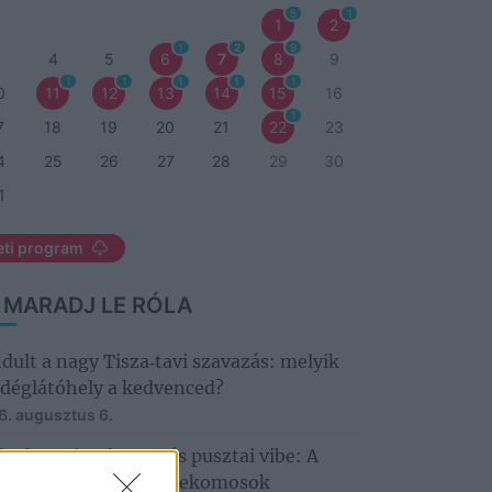
5
1
1
2
1
2
9
3
4
5
6
7
8
9
1
1
1
1
1
0
11
12
13
14
15
16
1
7
18
19
20
21
22
23
4
25
26
27
28
29
30
1
eti program
 MARADJ LE RÓLA
ndult a nagy Tisza‑tavi szavazás: melyik
déglátóhely a kedvenced?
6. augusztus 6.
llagles, Hiperkarma és pusztai vibe: A
tobágyon zárul a Telekomosok