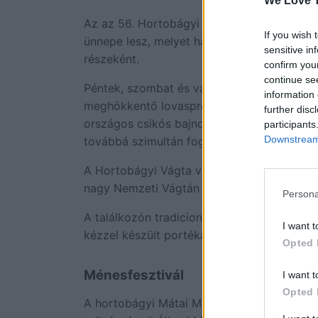
We Love T
Az az 56. Hortobágyi Lovasnapok központi
If you wish 
ünnepe lesz, melyet hagyományteremtő cél
sensitive in
részeként.
confirm you
continue se
Péntek, szombat és vasárnap 12 órától es
information 
meghökkentő lovasprogramok, bemutatók vár
further disc
országos csikós bajnokság, kombinált fogat
participants
Downstream 
továbbá szimultán fogathajtó verseny.
A Hortobágyi Vágta vasárnap várja a látogat
nagy Nemzeti Vágtán mérhetik össze tudás
Persona
A találkozón tradicionális pásztorételeket 
I want t
kézzel készült portékákból válogathatnak 
Opted 
Ménesfesztivál
I want t
Opted 
A hortobágyi Mátai Ménes mellet további h