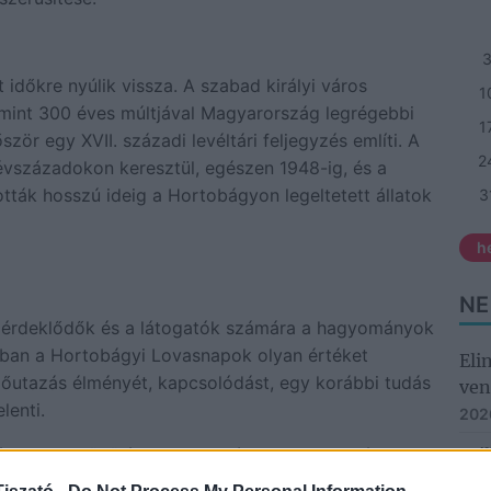
dőkre nyúlik vissza. A szabad királyi város
1
 mint 300 éves múltjával Magyarország legrégebbi
1
zör egy XVII. századi levéltári feljegyzés említi. A
2
vszázadokon keresztül, egészen 1948-ig, és a
tották hosszú ideig a Hortobágyon legeltetett állatok
3
h
NE
 érdeklődők és a látogatók számára a hagyományok
ában a Hortobágyi Lovasnapok olyan értéket
Eli
időutazás élményét, kapcsolódást, egy korábbi tudás
ven
lenti.
202
árnap az előző évhez hasonlóan Gundel Takács
Csi
Hor