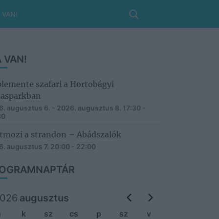
 VAN!
 VAN!
lemente szafari a Hortobágyi
asparkban
. augusztus 6. - 2026. augusztus 8.
17:30 -
30
tmozi a strandon – Abádszalók
. augusztus 7.
20:00 - 22:00
OGRAMNAPTÁR
026
augusztus
h
k
sz
cs
p
sz
v