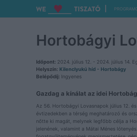
PROGRAM
Hortobágyi L
Időpont:
2024. július 12. - 2024. július 14.
Eg
Helyszín:
Kilenclyukú híd - Hortobágy
Belépődíj:
Ingyenes
Gazdag a kínálat az idei Hortob
Az 56. Hortobágyi Lovasnapok július 12. és
évtizedekben a térség meghatározó és ors
nőtte ki magát, melynek legfőbb célja a Ho
jelenének, valamint a Mátai Ménes lótenyé
fogatgyűjteményének megismertetése, néps