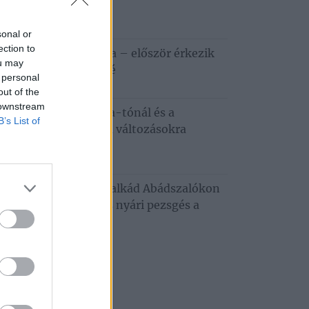
ztiválja
6. augusztus 5.
sonal or
ection to
apestről a Tisza-tóra – először érkezik
ou may
zafüredre a Haccacáré
 personal
6. augusztus 3.
out of the
 downstream
dkívüli hőség a Tisza-tónál és a
B’s List of
tobágyon – ezekre a változásokra
emes felkészülni
6. augusztus 3.
usztusi programkavalkád Abádszalókon
oncert, tánc, mozi és nyári pezsgés a
za‑tónál
. július 29.