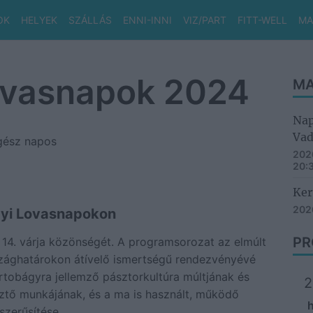
OK
HELYEK
SZÁLLÁS
ENNI-INNI
VIZ/PART
FITT-WELL
MA
ovasnapok 2024
MA
Nap
Vad
ész napos
2026
20:
Ker
2026
ágyi Lovasnapokon
PR
 14. várja közönségét. A programsorozat az elmúlt
zághatárokon átívelő ismertségű rendezvényévé
rtobágyra jellemző pásztorkultúra múltjának és
2
sztő munkájának, és a ma is használt, működő
zerűsítése.