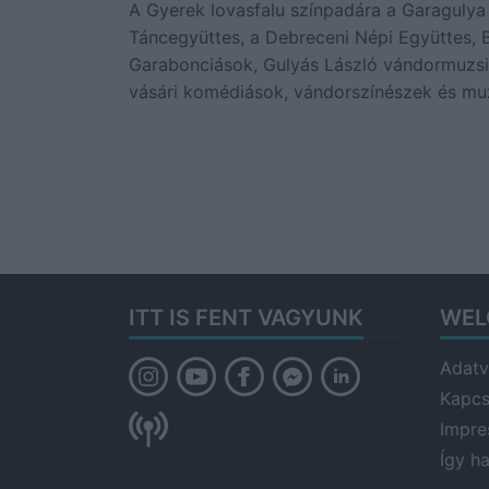
A Gyerek lovasfalu színpadára a Garaguly
Táncegyüttes, a Debreceni Népi Együttes, 
Garabonciások, Gulyás László vándormuzsik
vásári komédiások, vándorszínészek és mu
ITT IS FENT VAGYUNK
WEL
Adatv
Kapcs
Impr
Így h