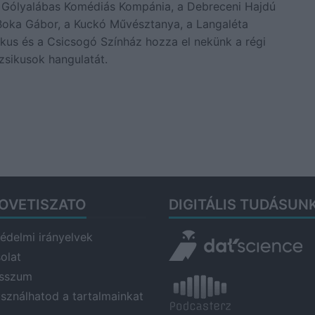
a Gólyalábas Komédiás Kompánia, a Debreceni Hajdú
Boka Gábor, a Kuckó Művésztanya, a Langaléta
us és a Csicsogó Színház hozza el nekünk a régi
zsikusok hangulatát.
OVETISZATO
DIGITÁLIS TUDÁSUN
édelmi irányelvek
olat
esszum
asználhatod a tartalmainkat