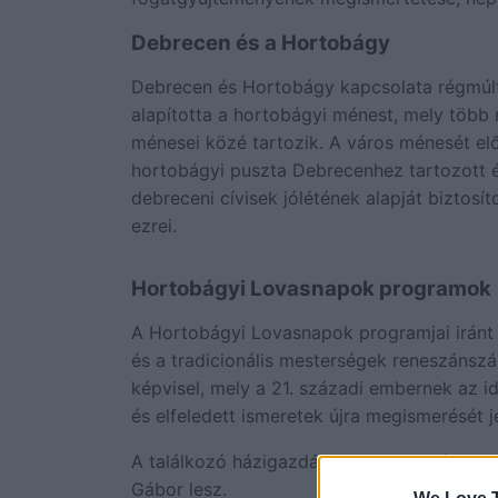
Debrecen és a Hortobágy
Debrecen és Hortobágy kapcsolata régmúlt i
alapította a hortobágyi ménest, mely több
ménesei közé tartozik. A város ménesét elős
hortobágyi puszta Debrecenhez tartozott é
debreceni cívisek jólétének alapját biztosí
ezrei.
Hortobágyi Lovasnapok programok
A Hortobágyi Lovasnapok programjai iránt
és a tradicionális mesterségek reneszánsz
képvisel, mely a 21. századi embernek az 
és elfeledett ismeretek újra megismerését je
A találkozó házigazdája szombaton és vas
Gábor lesz.