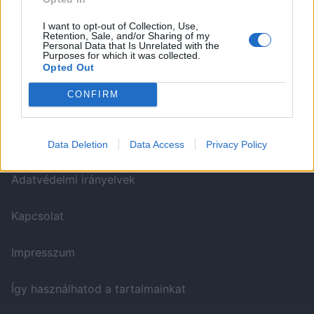
I want to opt-out of Collection, Use,
ITT IS FENT VAGYUNK
Retention, Sale, and/or Sharing of my
Personal Data that Is Unrelated with the
Purposes for which it was collected.
Opted Out
CONFIRM
Data Deletion
Data Access
Privacy Policy
WELOVETISZATO
Adatvédelmi irányelvek
Kapcsolat
Impresszum
Így használhatod a tartalmainkat