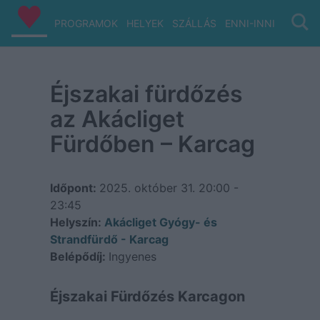
PROGRAMOK
HELYEK
SZÁLLÁS
ENNI-INNI
VIZ/PA
Éjszakai fürdőzés
az Akácliget
Fürdőben – Karcag
Időpont:
2025. október 31.
20:00 -
23:45
Helyszín:
Akácliget Gyógy- és
Strandfürdő - Karcag
Belépődíj:
Ingyenes
Éjszakai Fürdőzés Karcagon