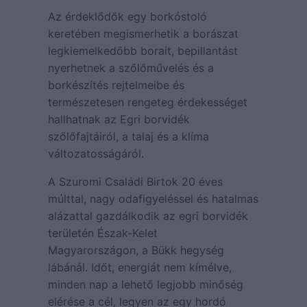
Az érdeklődők egy borkóstoló
keretében megismerhetik a borászat
legkiemelkedőbb borait, bepillantást
nyerhetnek a szőlőművelés és a
borkészítés rejtelmeibe és
természetesen rengeteg érdekességet
hallhatnak az Egri borvidék
szőlőfajtáiról, a talaj és a klíma
változatosságáról.
A Szuromi Családi Birtok 20 éves
múlttal, nagy odafigyeléssel és hatalmas
alázattal gazdálkodik az egri borvidék
területén Észak-Kelet
Magyarországon, a Bükk hegység
lábánál. Időt, energiát nem kímélve,
minden nap a lehető legjobb minőség
elérése a cél, legyen az egy hordó