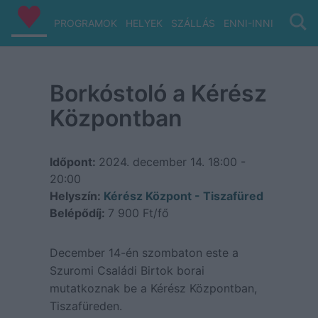
PROGRAMOK
HELYEK
SZÁLLÁS
ENNI-INNI
VIZ/PA
Borkóstoló a Kérész
Központban
Időpont:
2024. december 14.
18:00 -
20:00
Helyszín:
Kérész Központ - Tiszafüred
Belépődíj:
7 900 Ft/fő
December 14-én szombaton este a
Szuromi Családi Birtok borai
mutatkoznak be a Kérész Központban,
Tiszafüreden.