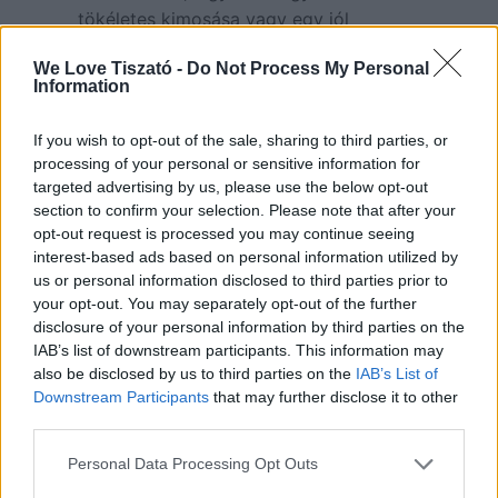
tökéletes kimosása vagy egy jól
elkészített házasítás.
We Love Tiszató -
Do Not Process My Personal
Information
Borkóstoló részvételi díj:
7.900 Ft/fő, mely tartalmazza a vezetett
If you wish to opt-out of the sale, sharing to third parties, or
kóstolást, borkorcsolyát. és a
processing of your personal or sensitive information for
targeted advertising by us, please use the below opt-out
kóstolandó borokat.
section to confirm your selection. Please note that after your
opt-out request is processed you may continue seeing
Előzetes regisztráció szükséges!
interest-based ads based on personal information utilized by
us or personal information disclosed to third parties prior to
Jegyvásárlás online
your opt-out. You may separately opt-out of the further
disclosure of your personal information by third parties on the
https://keresz.hu/program/borkostolo
IAB’s list of downstream participants. This information may
-szuromi-csaladi-birtok-borai/
also be disclosed by us to third parties on the
IAB’s List of
Downstream Participants
that may further disclose it to other
vagy személyesen a Kérész Központban,
third parties.
csütörtöktől vasárnapig, 9.00 és 16.00
Personal Data Processing Opt Outs
óra között.