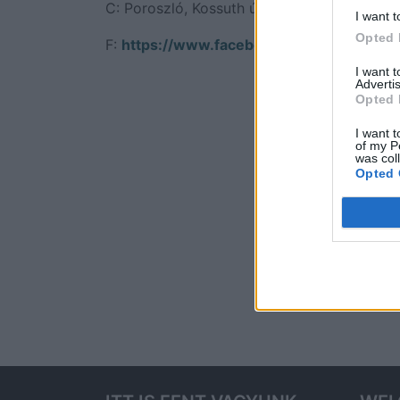
C: Poroszló, Kossuth út 14.
I want t
Opted 
F:
https://www.facebook.com/lepkeshaz/
I want 
Advertis
Opted 
I want t
of my P
was col
Opted 