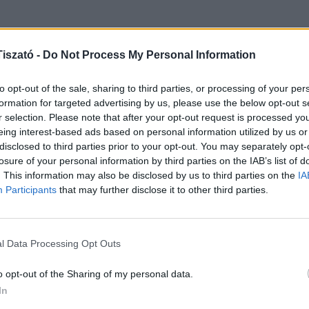
 egy franciaágyon és egy pótágyon;
erelt konyha.
iszató -
Do Not Process My Personal Information
1
1
to opt-out of the sale, sharing to third parties, or processing of your per
éges;
2
formation for targeted advertising by us, please use the below opt-out s
 áll rendelkezésére;
r selection. Please note that after your opt-out request is processed y
3
ználhatják, a tulajdonosok nem laknak az
eing interest-based ads based on personal information utilized by us or
disclosed to third parties prior to your opt-out. You may separately opt-
h
losure of your personal information by third parties on the IAB’s list of
. This information may also be disclosed by us to third parties on the
IA
NE
Participants
that may further disclose it to other third parties.
őségek:
Eli
ven
l Data Processing Opt Outs
202
o opt-out of the Sharing of my personal data.
Csi
In
Hor