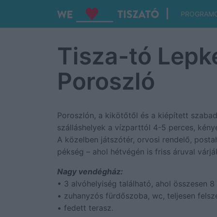
PROGRAM
Tisza-tó Lepk
Poroszló
Poroszlón, a kikötőtől és a kiépített szaba
szálláshelyek a vízparttól 4-5 perces, kény
A közelben játszótér, orvosi rendelő, post
pékség – ahol hétvégén is friss áruval várjá
Nagy vendégház:
• 3 alvóhelyiség található, ahol összesen 8
• zuhanyzós fürdőszoba, wc, teljesen felsz
• fedett terasz.