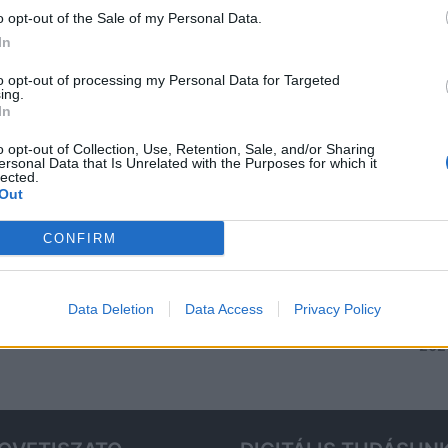
Fes
o opt-out of the Sale of my Personal Data.
202
In
Bud
to opt-out of processing my Personal Data for Targeted
ing.
Tis
In
202
o opt-out of Collection, Use, Retention, Sale, and/or Sharing
Ren
ersonal Data that Is Unrelated with the Purposes for which it
lected.
Hor
Out
érd
202
CONFIRM
Aug
– k
Data Deletion
Data Access
Privacy Policy
Tis
2026