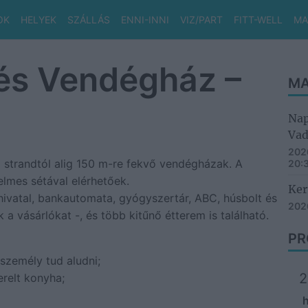
OK
HELYEK
SZÁLLÁS
ENNI-INNI
VIZ/PART
FITT-WELL
MA
és Vendégház –
MA
Nap
Vad
2026
d strandtól alig 150 m-re fekvő vendégházak. A
20:
elmes sétával elérhetőek.
Ker
ahivatal, bankautomata, gyógyszertár, ABC, húsbolt és
2026
k a vásárlókat -, és több kitűnő étterem is található.
PR
 személy tud aludni;
2
erelt konyha;