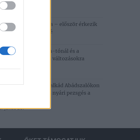
ztiválja
6. augusztus 5.
apestről a Tisza-tóra – először érkezik
zafüredre a Haccacáré
6. augusztus 3.
dkívüli hőség a Tisza-tónál és a
tobágyon – ezekre a változásokra
emes felkészülni
6. augusztus 3.
usztusi programkavalkád Abádszalókon
oncert, tánc, mozi és nyári pezsgés a
za‑tónál
. július 29.