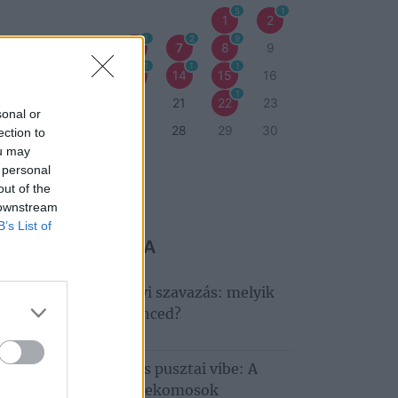
5
1
1
2
1
2
9
3
4
5
6
7
8
9
1
1
1
1
1
0
11
12
13
14
15
16
1
7
18
19
20
21
22
23
sonal or
4
25
26
27
28
29
30
ection to
ou may
1
 personal
out of the
eti program
 downstream
B’s List of
 MARADJ LE RÓLA
ndult a nagy Tisza‑tavi szavazás: melyik
déglátóhely a kedvenced?
6. augusztus 6.
llagles, Hiperkarma és pusztai vibe: A
tobágyon zárul a Telekomosok