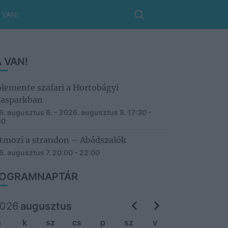
 VAN!
 VAN!
lemente szafari a Hortobágyi
asparkban
. augusztus 6. - 2026. augusztus 8.
17:30 -
30
tmozi a strandon – Abádszalók
. augusztus 7.
20:00 - 22:00
OGRAMNAPTÁR
026
augusztus
h
k
sz
cs
p
sz
v