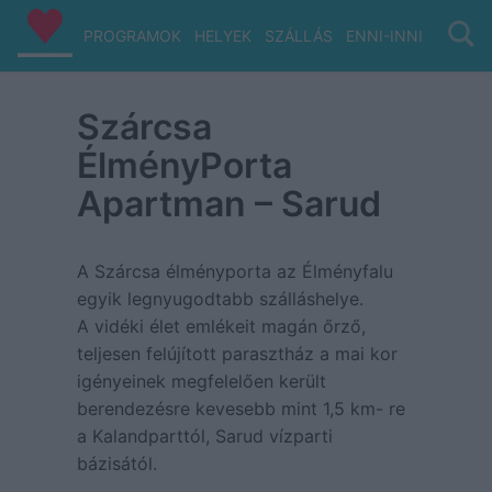
PROGRAMOK
HELYEK
SZÁLLÁS
ENNI-INNI
VIZ/PA
Szárcsa
ÉlményPorta
Apartman – Sarud
A Szárcsa élményporta az Élményfalu
egyik legnyugodtabb szálláshelye.
A vidéki élet emlékeit magán őrző,
teljesen felújított parasztház a mai kor
igényeinek megfelelően került
berendezésre kevesebb mint 1,5 km- re
a Kalandparttól, Sarud vízparti
bázisától.