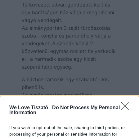
Térkövezett udvar, gondozott kert és
egy barátságos ház várja a megpihenni
vágyó vendégeit.
Az élményportán 3 saját fürdőszobás
szoba , konyha és parkolóhely várja a
vendégeket. A szobák közül 2
közvetlenül egymás mellett helyezkedik
el , a harmadik szoba egy kicsit
szeparáltabb egység.
A házhoz tartozik egy szabadtéri kis
pihenő is.
Az élményportán maximálisan
elhelyezhető vendégek száma : 12 + 4
We Love Tiszató -
Do Not Process My Personal
fő.
Information
If you wish to opt-out of the sale, sharing to third parties, or
processing of your personal or sensitive information for
Szárcsa ÉlményPorta Apartman