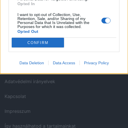
Opted In
I want to opt-out of Collection, Use,
Retention, Sale, and/or Sharing of my
ITT IS FENT VAGYUNK
Personal Data that Is Unrelated with the
Purposes for which it was collected.
Opted Out
CONFIRM
Data Deletion
Data Access
Privacy Policy
WELOVETISZATO
Adatvédelmi irányelvek
Kapcsolat
Impresszum
Így használhatod a tartalmainkat