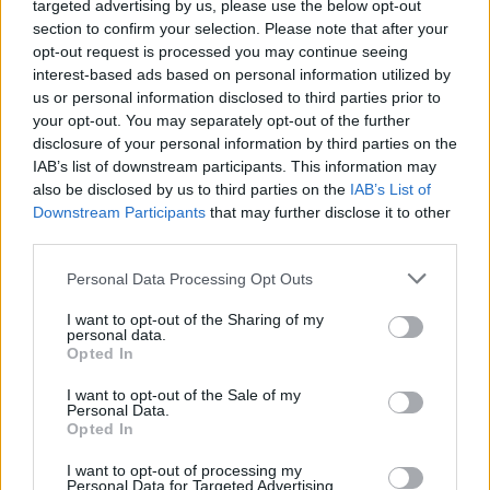
targeted advertising by us, please use the below opt-out
elérhetőségek:
section to confirm your selection. Please note that after your
opt-out request is processed you may continue seeing
W:
https://szallas.hu/szarcsa-
interest-based ads based on personal information utilized by
elmenyporta-apartman-sarud?
us or personal information disclosed to third parties prior to
ref=list&adults=2&provision=1
your opt-out. You may separately opt-out of the further
disclosure of your personal information by third parties on the
E:
sarud@elmenyfalu.hu
IAB’s list of downstream participants. This information may
also be disclosed by us to third parties on the
IAB’s List of
M: +36 30 377 2211
Downstream Participants
that may further disclose it to other
third parties.
C: 3386 Sarud, Jókai utca 12.
Personal Data Processing Opt Outs
F:
https://www.facebook.com/elmenyfalu
I want to opt-out of the Sharing of my
personal data.
.hu
Opted In
I want to opt-out of the Sale of my
Personal Data.
Opted In
I want to opt-out of processing my
Personal Data for Targeted Advertising.