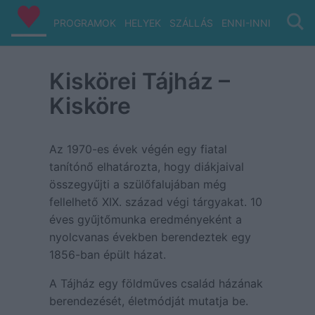
PROGRAMOK
HELYEK
SZÁLLÁS
ENNI-INNI
VIZ/PA
Kiskörei Tájház –
Kisköre
Az 1970-es évek végén egy fiatal
tanítónő elhatározta, hogy diákjaival
összegyűjti a szülőfalujában még
fellelhető XIX. század végi tárgyakat. 10
éves gyűjtőmunka eredményeként a
nyolcvanas években berendeztek egy
1856-ban épült házat.
A Tájház egy földműves család házának
berendezését, életmódját mutatja be.