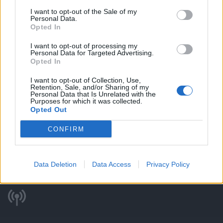
Szerda – Vasárnap: 10.00-12.00 ,
I want to opt-out of the Sale of my
14.00-19.00
Personal Data.
Opted In
Kiskörei Tájház elérhetőségek:
I want to opt-out of processing my
Personal Data for Targeted Advertising.
Opted In
M: +36 36 358 023
I want to opt-out of Collection, Use,
C: 3384 Kisköre, Béke út 5.
Retention, Sale, and/or Sharing of my
Personal Data that Is Unrelated with the
Purposes for which it was collected.
Opted Out
CONFIRM
ITT IS FENT VAGYUNK
Data Deletion
Data Access
Privacy Policy