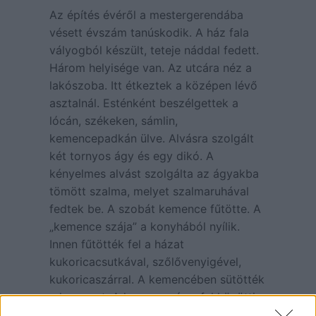
Az építés évéről a mestergerendába
vésett évszám tanúskodik. A ház fala
vályogból készült, teteje náddal fedett.
Három helyisége van. Az utcára néz a
lakószoba. Itt étkeztek a középen lévő
asztalnál. Esténként beszélgettek a
lócán, székeken, sámlin,
kemencepadkán ülve. Alvásra szolgált
két tornyos ágy és egy dikó. A
kényelmes alvást szolgálta az ágyakba
tömött szalma, melyet szalmaruhával
fedtek be. A szobát kemence fűtötte. A
„kemence szája” a konyhából nyílik.
Innen fűtötték fel a házat
kukoricacsutkával, szőlővenyigével,
kukoricaszárral. A kemencében sütötték
a kenyeret. A kemence és a fal közötti
kellemes, meleg hely volt a sut, ahol