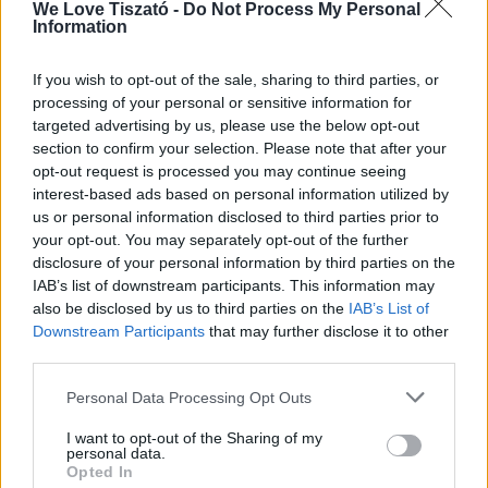
We Love Tiszató -
Do Not Process My Personal
gyakran játszottak vagy aludtak a
Information
gyerekek.
If you wish to opt-out of the sale, sharing to third parties, or
A középső helyiség a konyha. A
processing of your personal or sensitive information for
beépített tűzhelyen főzött a
targeted advertising by us, please use the below opt-out
section to confirm your selection. Please note that after your
háziasszony. Mellette beépített füstölő
opt-out request is processed you may continue seeing
van. Minden évben hízót vágott a
interest-based ads based on personal information utilized by
család. Ennek húsát, szalonnáját itt
us or personal information disclosed to third parties prior to
füstölték meg, majd felvitték a padlásra.
your opt-out. You may separately opt-out of the further
disclosure of your personal information by third parties on the
A konyhából nyílt a kamra. Ide az
IAB’s list of downstream participants. This information may
összegyűjtött használati eszközök,
also be disclosed by us to third parties on the
IAB’s List of
szerszámok, cserépedények, textilek
Downstream Participants
that may further disclose it to other
third parties.
vannak elhelyezve bemutatás céljából.
Personal Data Processing Opt Outs
Nyitva tartás:
I want to opt-out of the Sharing of my
personal data.
Hétfő: ZÁRVA
Opted In
Kedd: 14.00-19.00