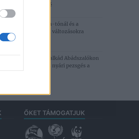
zafüredre a Haccacáré
6. augusztus 3.
dkívüli hőség a Tisza-tónál és a
tobágyon – ezekre a változásokra
emes felkészülni
6. augusztus 3.
usztusi programkavalkád Abádszalókon
oncert, tánc, mozi és nyári pezsgés a
za‑tónál
. július 29.
K
ŐKET TÁMOGATJUK