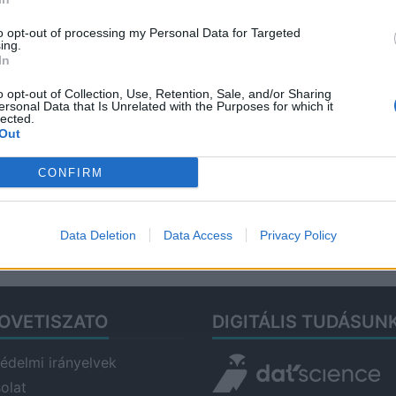
Tis
to opt-out of processing my Personal Data for Targeted
202
ing.
In
Ren
Hor
o opt-out of Collection, Use, Retention, Sale, and/or Sharing
ersonal Data that Is Unrelated with the Purposes for which it
érd
lected.
202
Out
Aug
CONFIRM
– k
Tis
2026
Data Deletion
Data Access
Privacy Policy
OVETISZATO
DIGITÁLIS TUDÁSUN
édelmi irányelvek
olat