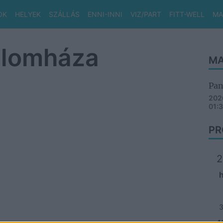
OK
HELYEK
SZÁLLÁS
ENNI-INNI
VIZ/PART
FITT-WELL
MA
alomháza
MA
Pan
2026
01:
PR
2
1