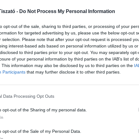
1
iszató -
Do Not Process My Personal Information
2
to opt-out of the sale, sharing to third parties, or processing of your per
3
formation for targeted advertising by us, please use the below opt-out s
r selection. Please note that after your opt-out request is processed y
h
eing interest-based ads based on personal information utilized by us or
disclosed to third parties prior to your opt-out. You may separately opt-
NE
losure of your personal information by third parties on the IAB’s list of
. This information may also be disclosed by us to third parties on the
IA
Participants
that may further disclose it to other third parties.
Eli
ven
202
l Data Processing Opt Outs
Csi
Hor
o opt-out of the Sharing of my personal data.
Fes
In
202
o opt-out of the Sale of my Personal Data.
Bud
In