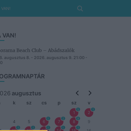
 VAN!
 VAN!
orama Beach Club – Abádszalók
. augusztus 8. - 2026. augusztus 9.
21:00 -
30
OGRAMNAPTÁR
026
augusztus
h
k
sz
cs
p
sz
v
5
1
1
2
1
2
9
3
4
5
6
7
8
9
1
1
1
1
1
0
11
12
13
14
15
16