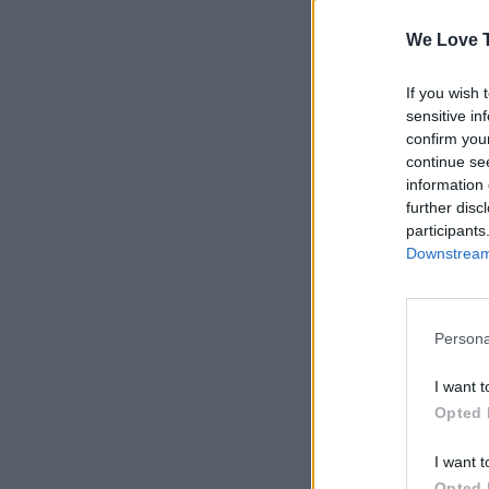
We Love T
If you wish 
sensitive in
confirm you
continue se
information 
further disc
participants
Downstream 
Persona
I want t
Opted 
I want t
Opted 