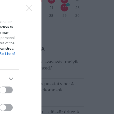
1
7
18
19
20
21
22
23
4
25
26
27
28
29
30
sonal or
1
ection to
ou may
eti program
 personal
out of the
 MARADJ LE RÓLA
 downstream
B’s List of
ndult a nagy Tisza‑tavi szavazás: melyik
déglátóhely a kedvenced?
6. augusztus 6.
llagles, Hiperkarma és pusztai vibe: A
tobágyon zárul a Telekomosok
ztiválja
6. augusztus 5.
apestről a Tisza-tóra – először érkezik