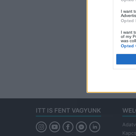
I want 
Advertis
Opted 
I want t
of my P
was col
Opted 
ITT IS FENT VAGYUNK
WEL
Adatv
Kapcs