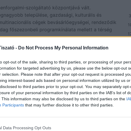
enforgalmi-szolgáltató központjává vált.
egnagyobb települése, gazdasági, kulturális és
multinacionális cégek bevásárlóegységei, rendeződik
1
azdag főszezonbeli programkínálata mellett a térség
1
2
iszató -
Do Not Process My Personal Information
i környezet, a
szabadstrand
, a
Thermál Strand – és
3
 a szállások gazdag kínálata miatt keresik fel.
to opt-out of the sale, sharing to third parties, or processing of your per
fővárosa. Az üdülőterület az ökoturizmus célpontja.
h
formation for targeted advertising by us, please use the below opt-out s
 honosított meg itt. A környék védett természeti
r selection. Please note that after your opt-out request is processed y
NE
eing interest-based ads based on personal information utilized by us or
disclosed to third parties prior to your opt-out. You may separately opt-
vágyó vendégek kedvelt helye. Az idelátogatóknak
losure of your personal information by third parties on the IAB’s list of
Eli
és a Tisza mentén kerékpáros túrán való részvételre.
. This information may also be disclosed by us to third parties on the
IA
ven
Participants
that may further disclose it to other third parties.
bágyi Nemzeti Park megalakítása óta védett, és a
202
le az ökoturizmus céljait szolgálja. A tó középső
Csi
s határában a pusztakócsi mocsarakhoz tartozó
l Data Processing Opt Outs
Hor