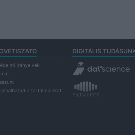
OVETISZATO
DIGITÁLIS TUDÁSUN
édelmi irányelvek
olat
esszum
asználhatod a tartalmainkat