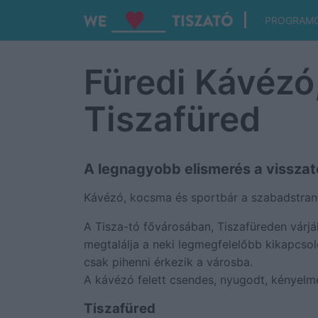
PROGRAM
Füredi Kávézó
Tiszafüred
A legnagyobb elismerés a vissza
Kávézó, kocsma és sportbár a szabadstrand
A Tisza-tó fővárosában, Tiszafüreden várják
megtalálja a neki legmegfelelőbb kikapcsol
csak pihenni érkezik a városba.
A kávézó felett csendes, nyugodt, kényelmes
Tiszafüred