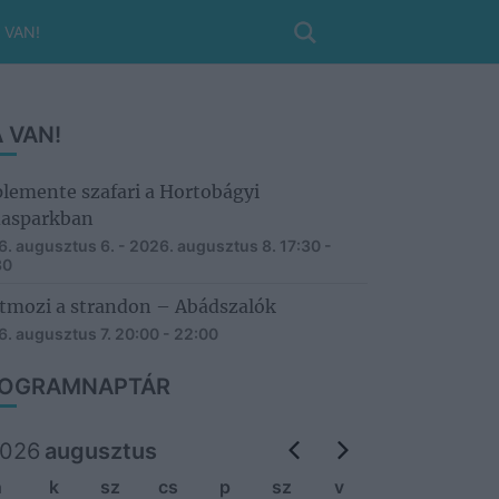
 VAN!
 VAN!
lemente szafari a Hortobágyi
asparkban
. augusztus 6. - 2026. augusztus 8.
17:30 -
30
tmozi a strandon – Abádszalók
. augusztus 7.
20:00 - 22:00
OGRAMNAPTÁR
026
augusztus
h
k
sz
cs
p
sz
v