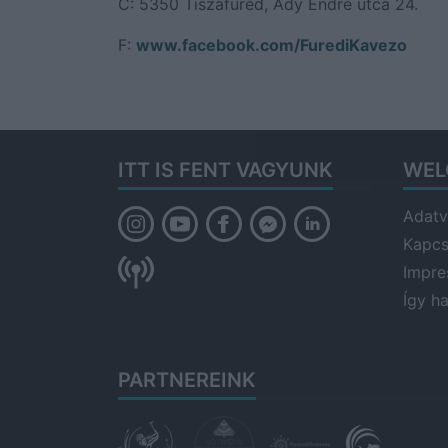
C: 5350 Tiszafüred, Ady Endre utca 24.
F:
www.facebook.com/FurediKavezo
ITT IS FENT VAGYUNK
WEL
Adatv
Kapcs
Impr
Így h
PARTNEREINK