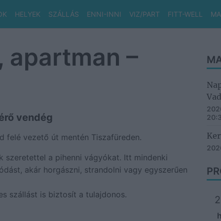
OK
HELYEK
SZÁLLÁS
ENNI-INNI
VIZ/PART
FITT-WELL
MA
, apartman –
MA
Nap
Vad
2026
térő vendég
20:
Ker
 felé vezető út mentén Tiszafüreden.
2026
 szeretettel a pihenni vágyókat. Itt mindenki
ódást, akár horgászni, strandolni vagy egyszerűen
PR
 szállást is biztosít a tulajdonos.
2