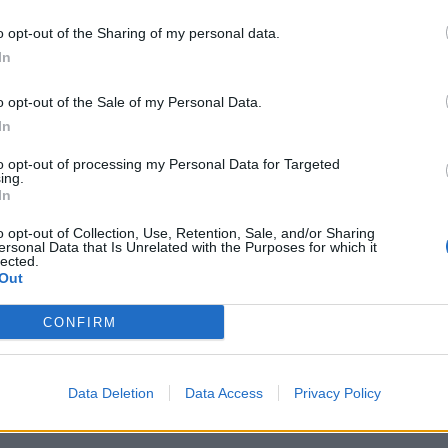
záz madárfaj figyelhető meg. Az európai jelentőségű
Fes
rület csak a Hortobágyi Nemzeti Park engedélyével
o opt-out of the Sharing of my personal data.
202
 szigorúan védett természeti érték, a Hortobágyi
In
rmészetvédelmi terület, amelyet felvettek a
Bud
k sorába.
Tis
o opt-out of the Sale of my Personal Data.
202
In
 turistákat.
Ren
to opt-out of processing my Personal Data for Targeted
ing.
Hor
In
érd
o opt-out of Collection, Use, Retention, Sale, and/or Sharing
202
ersonal Data that Is Unrelated with the Purposes for which it
lected.
Aug
Out
– k
Tis
CONFIRM
2026
Data Deletion
Data Access
Privacy Policy