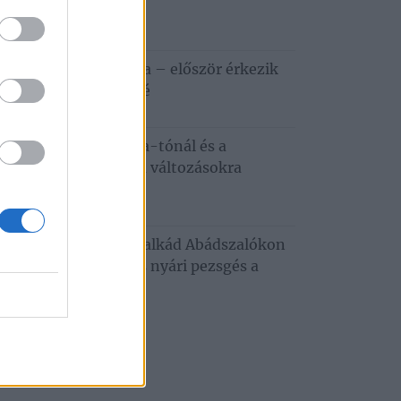
ztiválja
6. augusztus 5.
apestről a Tisza-tóra – először érkezik
zafüredre a Haccacáré
6. augusztus 3.
dkívüli hőség a Tisza-tónál és a
tobágyon – ezekre a változásokra
emes felkészülni
6. augusztus 3.
usztusi programkavalkád Abádszalókon
oncert, tánc, mozi és nyári pezsgés a
za‑tónál
. július 29.