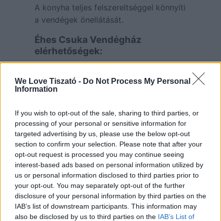
A konyha teljes felszereltséggel könnyíti
a vendégek önellátását.
Éhes Csuka Vendégház
elérhetőségek:
W:
https://szallas.hu/ehes-csuka-
We Love Tiszató -
Do Not Process My Personal
vendeghaz-poroszlo?checkin=2018-
Information
09-07&checkout=2018-09-
09&ref=list&adults=2&provision=1
If you wish to opt-out of the sale, sharing to third parties, or
processing of your personal or sensitive information for
E:
targeted advertising by us, please use the below opt-out
ehescsukavendeghazporoszlo@gmail.
section to confirm your selection. Please note that after your
com
opt-out request is processed you may continue seeing
interest-based ads based on personal information utilized by
M: +
36 30 255 8939 – Cseh Tibor
us or personal information disclosed to third parties prior to
your opt-out. You may separately opt-out of the further
C: 3388 Poroszló, Malom utca 2.
disclosure of your personal information by third parties on the
IAB’s list of downstream participants. This information may
F:
also be disclosed by us to third parties on the
IAB’s List of