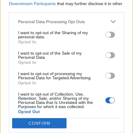
https://www.facebook.com/EhesCsuk
Downstream Participants
that may further disclose it to other
aVendeghaz/
third parties.
Personal Data Processing Opt Outs
I want to opt-out of the Sharing of my
personal data.
Opted In
ITT IS FENT VAGYUNK
I want to opt-out of the Sale of my
Personal Data.
Opted In
I want to opt-out of processing my
Personal Data for Targeted Advertising.
Opted In
I want to opt-out of Collection, Use,
WELOVETISZATO
Retention, Sale, and/or Sharing of my
Personal Data that Is Unrelated with the
Purposes for which it was collected.
Adatvédelmi irányelvek
Opted Out
CONFIRM
Kapcsolat