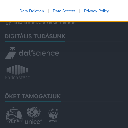
Impresszum
Data Deletion
Data Access
Privacy Policy
Így használhatod a tartalmainkat
DIGITÁLIS TUDÁSUNK
ŐKET TÁMOGATJUK