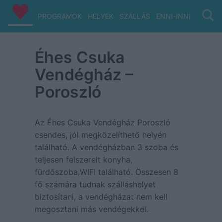
PROGRAMOK
HELYEK
SZÁLLÁS
ENNI-INNI
VIZ/PA
Éhes Csuka
Vendégház –
Poroszló
Az Éhes Csuka Vendégház Poroszló
csendes, jól megközelíthető helyén
található. A vendégházban 3 szoba és
teljesen felszerelt konyha,
fürdőszoba,WIFI található. Összesen 8
fő számára tudnak szálláshelyet
biztosítani, a vendégházat nem kell
megosztani más vendégekkel.