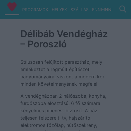
PROGRAMOK
HELYEK
SZÁLLÁS
ENNI-INNI
VIZ/PA
Délibáb Vendégház
– Poroszló
Stílusosan felújított parasztház, mely
emlékeztet a régmúlt építészeti
hagyományaira, viszont a modern kor
minden követelményének megfelel.
A vendégházban 2 hálószoba, konyha,
fürdőszoba elosztású, 6 fő számára
kényelmes pihenést biztosít. A ház
teljesen felszerelt: tv, hajszárító,
elektromos főzőlap, hűtőszekrény,