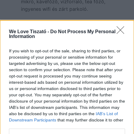
mikró, kávéfőző, vízforraló, tea főző,
ingyenes wifi és zárt parkoló.
Délibáb Vendégház
We Love Tiszató -
Do Not Process My Personal
elérhetőségek:
Information
W:
https://szallas.hu/delibab-
If you wish to opt-out of the sale, sharing to third parties, or
vendeghaz-poroszlo?
processing of your personal or sensitive information for
ref=list&adults=2&provision=1
targeted advertising by us, please use the below opt-out
section to confirm your selection. Please note that after your
E: –
opt-out request is processed you may continue seeing
interest-based ads based on personal information utilized by
M:-
us or personal information disclosed to third parties prior to
your opt-out. You may separately opt-out of the further
C: Poroszló, Nagy Sándor utca 11.
disclosure of your personal information by third parties on the
IAB’s list of downstream participants. This information may
F: –
also be disclosed by us to third parties on the
IAB’s List of
Downstream Participants
that may further disclose it to other
third parties.