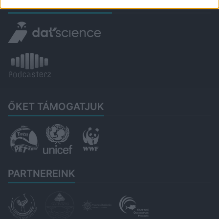
DIGITÁLIS TUDÁSUNK
ŐKET TÁMOGATJUK
PARTNEREINK