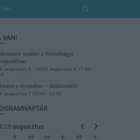
 VAN!
 VAN!
lemente szafari a Hortobágyi
asparkban
. augusztus 6. - 2026. augusztus 8.
17:30 -
30
tmozi a strandon – Abádszalók
. augusztus 7.
20:00 - 22:00
OGRAMNAPTÁR
026
augusztus
h
k
sz
cs
p
sz
v