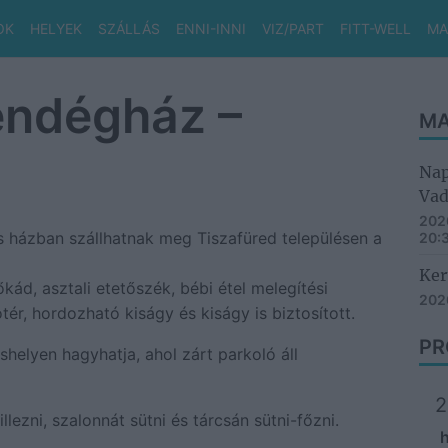
OK
HELYEK
SZÁLLÁS
ENNI-INNI
VIZ/PART
FITT-WELL
MA
endégház –
MA
Nap
Vad
2026
s házban szállhatnak meg Tiszafüred településen a
20:
Ker
ád, asztali etetőszék, bébi étel melegítési
2026
tér, hordozható kiságy és kiságy is biztosított.
PR
shelyen hagyhatja, ahol zárt parkoló áll
2
lezni, szalonnát sütni és tárcsán sütni-főzni.