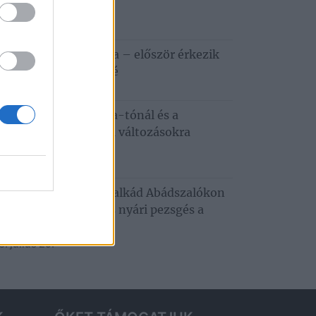
ztiválja
6. augusztus 5.
apestről a Tisza-tóra – először érkezik
zafüredre a Haccacáré
6. augusztus 3.
dkívüli hőség a Tisza-tónál és a
tobágyon – ezekre a változásokra
emes felkészülni
6. augusztus 3.
usztusi programkavalkád Abádszalókon
oncert, tánc, mozi és nyári pezsgés a
za‑tónál
. július 29.