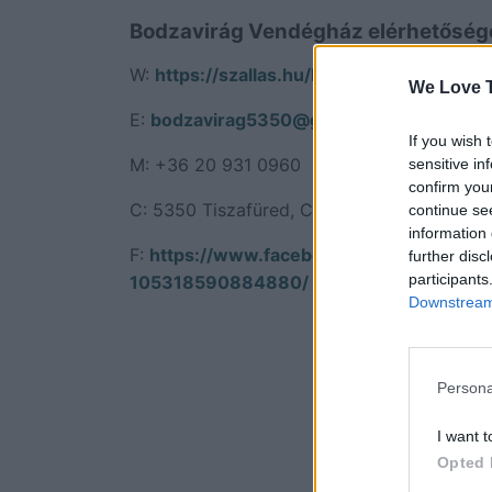
Bodzavirág Vendégház elérhetőség
W:
https://szallas.hu/bodzavirag-vendegh
We Love T
E:
bodzavirag5350@gmail.com
If you wish 
M: +36 20 931 0960
sensitive in
confirm you
C: 5350 Tiszafüred, Csuka út 1.
continue se
information 
F:
https://www.facebook.com/Bodzav
further disc
participants
105318590884880/
Downstream 
Persona
I want t
Opted 