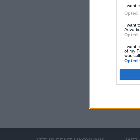
I want t
Opted 
I want 
Advertis
Opted 
I want t
of my P
was col
Opted 