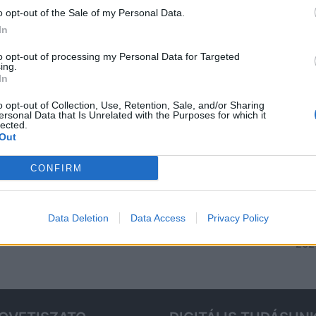
Fes
o opt-out of the Sale of my Personal Data.
202
In
Bud
to opt-out of processing my Personal Data for Targeted
ing.
Tis
In
202
o opt-out of Collection, Use, Retention, Sale, and/or Sharing
Ren
ersonal Data that Is Unrelated with the Purposes for which it
lected.
Hor
Out
érd
202
CONFIRM
Aug
– k
Data Deletion
Data Access
Privacy Policy
Tis
2026