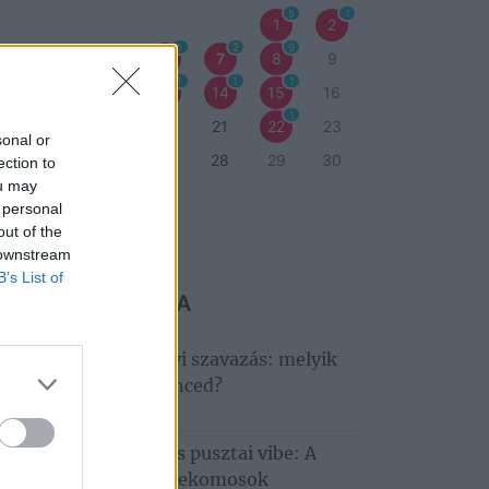
5
1
1
2
1
2
9
3
4
5
6
7
8
9
1
1
1
1
1
0
11
12
13
14
15
16
1
7
18
19
20
21
22
23
sonal or
4
25
26
27
28
29
30
ection to
ou may
1
 personal
out of the
eti program
 downstream
B’s List of
 MARADJ LE RÓLA
ndult a nagy Tisza‑tavi szavazás: melyik
déglátóhely a kedvenced?
6. augusztus 6.
llagles, Hiperkarma és pusztai vibe: A
tobágyon zárul a Telekomosok