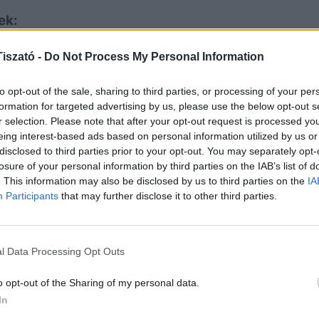
ek:
az-tiszafured?ref=list&adults=2&provision=1
iszató -
Do Not Process My Personal Information
1
1
to opt-out of the sale, sharing to third parties, or processing of your per
2
formation for targeted advertising by us, please use the below opt-out s
r selection. Please note that after your opt-out request is processed y
3
eing interest-based ads based on personal information utilized by us or
disclosed to third parties prior to your opt-out. You may separately opt-
h
ir%C3%A1g-Vend%C3%A9gh%C3%A1z-
losure of your personal information by third parties on the IAB’s list of
. This information may also be disclosed by us to third parties on the
IA
NE
Participants
that may further disclose it to other third parties.
Eli
ven
l Data Processing Opt Outs
202
o opt-out of the Sharing of my personal data.
Csi
In
Hor