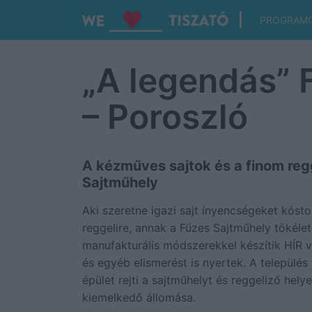
PROGRAM
„A legendás” 
– Poroszló
A kézműves sajtok és a finom regg
Sajtműhely
Aki szeretne igazi sajt ínyencségeket kósto
reggelire, annak a Füzes Sajtműhely tökélet
manufakturális módszerekkel készítik HÍR v
és egyéb elismerést is nyertek. A település 
épület rejti a sajtműhelyt és reggeliző hel
kiemelkedő állomása.