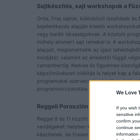
Sajtkészítés, sajt workshopok a Fü
Orda, friss sajtok, különböző ízesítések és 
bejelentkezés alapján kisebb workshopokat
vagy baráti társaságoknak. A kóstoló prog
műhely elismert sajt remekei is. A worksho
alapjait, megismerhetik az igazi tehéntejből
módjától, valamint az érleléstől függő vég
camambertig. Kedves és figyelmes kiszolgálá
képzőművészeti kiállítás is helyet kap a fa
programokat szerveznek a kertben, ileltve
programsorozatokba.
We Love T
Reggeli Poroszlón a Füzes Sajtműh
If you wish 
sensitive in
Reggel 8 és 11 között igazi, minőségi kézm
confirm you
vendégeket: helyben készített krémtúró, or
continue se
készítenek, de frissen sül a mini bagett is,
information 