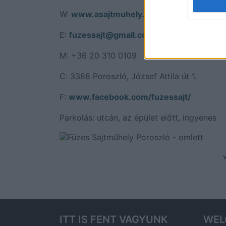
W:
www.asajtmuhely.hu/
E:
fuzessajt@gmail.com
M: +36 20 310 0109
C: 3388 Poroszló, József Attila út 1.
F:
www.facebook.com/fuzessajt/
Parkolás: utcán, az épület előtt, ingyenes
ITT IS FENT VAGYUNK
WEL