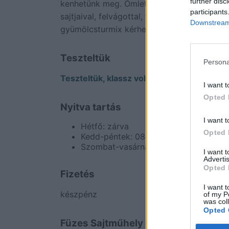
further disc
kenhetünk meg. Omlett helyett kérhetők pa
participants
sajtjaival, felvágottal, friss salátával. A re
Downstream 
gyümölcsturmix kérhető. Időszakosan
szez
Teszteltük
Persona
Teszteltük, klassz volt!
I want t
Opted 
Nyitva tartás
I want t
Hétfő: zárva
Opted 
Kedd-péntek: 08.00 – 16.00
Szombat-vasárnap: 08.00- 11.00
I want 
Advertis
Opted 
Fizetés
I want t
készpénz
of my P
was col
Opted 
Füzes Sajtműhely elérhetőségek