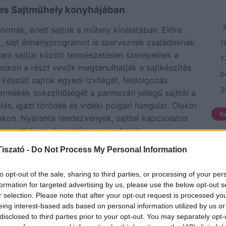
zes Sajtműhely konyhájában
formák, érlelt sajtok a műhely kínálatában. Előre
, sajt élményprogramot is szerveznek családoknak
1
ram sajtjai között természetesen szerepelnek a
1
pokon a részt vevők megtanulhatják a sajtkészítés
2
 készült sajtok egyedi ízvilágát, feldolgozás
3
termékek sokszínűségét a parmezán jellegű sajttól a
s, igazi törődés és vidéki polgári hangulat. Olykor
h
lakon. Nyaranta rendezvények, sajttal kapcsolatos
 becsatlakoznak országos vagy helyi
NE
iszató -
Do Not Process My Personal Information
Eli
elyben
to opt-out of the sale, sharing to third parties, or processing of your per
ven
formation for targeted advertising by us, please use the below opt-out s
202
űves termékek várják a különleges reggelire vágyó
r selection. Please note that after your opt-out request is processed y
dás palacsinta, joghurt. nagyon finom omletteket
eing interest-based ads based on personal information utilized by us or
Csi
 amelyet fűszeres – természetesen saját – krémsajttal
disclosed to third parties prior to your opt-out. You may separately opt-
Hor