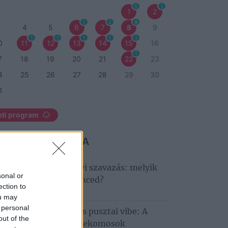
5
1
1
2
1
2
9
3
4
5
6
7
8
9
1
1
1
1
1
0
11
12
13
14
15
16
1
7
18
19
20
21
22
23
4
25
26
27
28
29
30
1
eti program
 MARADJ LE RÓLA
ndult a nagy Tisza‑tavi szavazás: melyik
sonal or
déglátóhely a kedvenced?
ection to
6. augusztus 6.
ou may
 personal
llagles, Hiperkarma és pusztai vibe: A
out of the
tobágyon zárul a Telekomosok