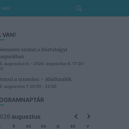
 VAN!
 VAN!
lemente szafari a Hortobágyi
asparkban
. augusztus 6. - 2026. augusztus 8.
17:30 -
30
tmozi a strandon – Abádszalók
. augusztus 7.
20:00 - 22:00
OGRAMNAPTÁR
026
augusztus
h
k
sz
cs
p
sz
v