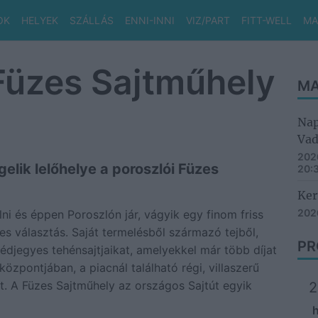
OK
HELYEK
SZÁLLÁS
ENNI-INNI
VIZ/PART
FITT-WELL
MA
Füzes Sajtműhely
MA
Nap
Vad
2026
elik lelőhelye a poroszlói Füzes
20:
Ker
2026
lni és éppen Poroszlón jár, vágyik egy finom friss
es választás. Saját termelésből származó tejből,
PR
édjegyes tehénsajtjaikat, amelyekkel már több díjat
központjában, a piacnál található régi, villaszerű
yet. A Füzes Sajtműhely az országos Sajtút egyik
2