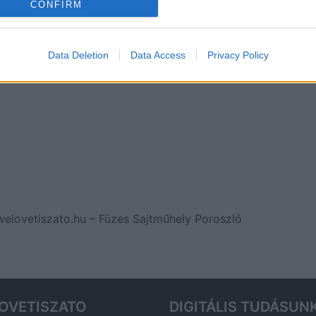
CONFIRM
Data Deletion
Data Access
Privacy Policy
welovetiszato.hu – Füzes Sajtműhely Poroszló
OVETISZATO
DIGITÁLIS TUDÁSUN