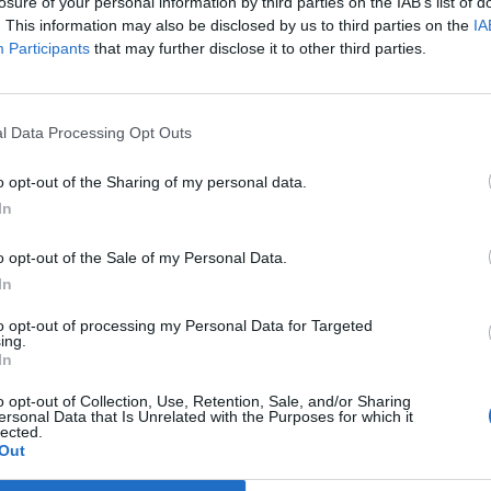
losure of your personal information by third parties on the IAB’s list of
nini szendvicsek is, természetesen a műhely
Fes
. This information may also be disclosed by us to third parties on the
IA
ggelihez házi tej, vagy ebből készült kakaó,
202
Participants
that may further disclose it to other third parties.
onális, friss finomságok is elérhetők.
Bud
Tis
l Data Processing Opt Outs
202
Ren
o opt-out of the Sharing of my personal data.
Hor
In
érd
o opt-out of the Sale of my Personal Data.
202
In
Aug
– k
to opt-out of processing my Personal Data for Targeted
ing.
Tis
In
2026
o opt-out of Collection, Use, Retention, Sale, and/or Sharing
ersonal Data that Is Unrelated with the Purposes for which it
lected.
Out