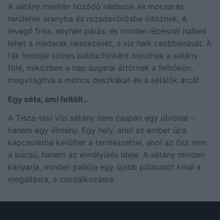
A sétány mentén húzódó nádasok és mocsaras
területek aranyba és rozsdavörösbe öltöznek. A
levegő friss, enyhén párás, és minden lépésnél hallani
lehet a madarak neszezését, a víz halk csobbanását. A
fák lombjai színes baldachinként borulnak a sétány
fölé, miközben a nap sugarai áttörnek a felhőkön,
megvilágítva a mohos deszkákat és a sétálók arcát.
Egy séta, ami feltölt…
A Tisza-tavi vízi sétány nem csupán egy útvonal –
hanem egy élmény. Egy hely, ahol az ember újra
kapcsolatba kerülhet a természettel, ahol az ősz nem
a búcsú, hanem az elmélyülés ideje. A sétány minden
kanyarja, minden pallója egy újabb pillanatot kínál a
megállásra, a csodálkozásra.