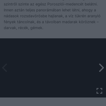
szintről szinte az egész Poroszlói-medencét belátni.
Innen aztán teljes panorámában lehet látni, ahogy a
nádasok rozsdavörösbe hajlanak, a víz tükrén aranyló
fények táncolnak, és a távolban madarak köröznek –
darvak, récék, gémek.