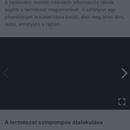
A tanösvény mentén interaktív információs táblák
segítik a természet megismerését. A sétányon egy
pihenősziget is kialakításra került, ahol meg lehet állni,
leülni, elmélyülni a tájban.
A természet színpompás átalakulása