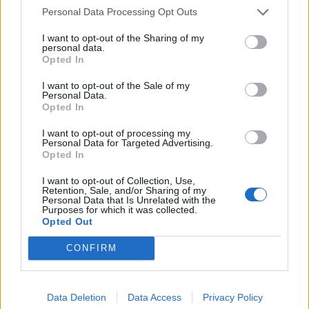
Personal Data Processing Opt Outs
I want to opt-out of the Sharing of my
personal data.
Opted In
Tisza-tavi Vízi Sétány megközelítése
I want to opt-out of the Sale of my
Personal Data.
Opted In
A menetrend szerinti járatok a poroszlói Fűzfa
Kikötőből indulnak. A vízi sétányra egy hosszabb
I want to opt-out of processing my
csónakázással jutnak be a kirándulók. A jegyet a
Personal Data for Targeted Advertising.
Opted In
kikötőben kell megváltani. Akát 1 ember miatt is
beindítják a csónakot. A Fűzfa Kikötő Tiszafüred felől
I want to opt-out of Collection, Use,
Retention, Sale, and/or Sharing of my
érkezve az első kikötő Poroszlón, a tározó hídja után
Personal Data that Is Unrelated with the
Purposes for which it was collected.
rögtön balra fordulva érhető el. Megközelítéséhez
Opted Out
nincs szükség gáthajtási engedélyre. A vízi sétány
látogatóinak a parkolás a Fűzfa Pihenőpark melletti
CONFIRM
füves területen lehetséges, amely már nem ingyenes,
300 ft/óra parkolási díjat kell fizetni.
Data Deletion
Data Access
Privacy Policy