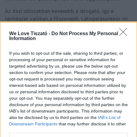
Az őszi időszakban kevesebb a látogató, így a
természet valóban a főszereplő. Látogatásunkkor mi
voltunk egyedül a sétányon, aznap rajtunk kívül még 2
We Love Tiszató -
Do Not Process My Personal
látogatója volt a területnek. A vízi sétány fotózásra
Information
ősszel a legtökéletesebb, a színek, a fények és a
hangulat ilyenkor a legvarázslatosabb
If you wish to opt-out of the sale, sharing to third parties, or
processing of your personal or sensitive information for
Ősszel sok vándormadár megpihen a Tisza-tónál, így
targeted advertising by us, please use the below opt-out
a sétány kiváló hely a megfigyelésükre.
section to confirm your selection. Please note that after your
opt-out request is processed you may continue seeing
interest-based ads based on personal information utilized by
us or personal information disclosed to third parties prior to
your opt-out. You may separately opt-out of the further
disclosure of your personal information by third parties on the
IAB’s list of downstream participants. This information may
also be disclosed by us to third parties on the
IAB’s List of
Downstream Participants
that may further disclose it to other
third parties.