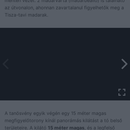
mentén vezet. 2 madárvárta (madárbeálló) is található
az útvonalon, ahonnan zavartalanul figyelhetők meg a
Tisza-tavi madarak.
A tanösvény egyik végén egy 15 méter magas
megfigyelőtorony kínál panorámás kilátást a tó belső
területeire. A kilátó
15 méter magas
, és a legfelső