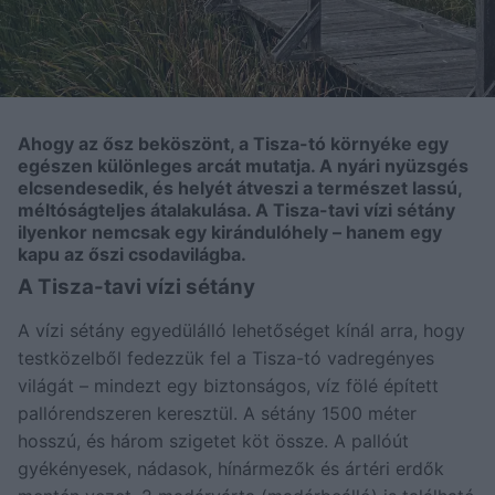
Ahogy az ősz beköszönt, a Tisza-tó környéke egy
egészen különleges arcát mutatja. A nyári nyüzsgés
elcsendesedik, és helyét átveszi a természet lassú,
méltóságteljes átalakulása. A Tisza-tavi vízi sétány
ilyenkor nemcsak egy kirándulóhely – hanem egy
kapu az őszi csodavilágba.
A Tisza-tavi vízi sétány
A vízi sétány egyedülálló lehetőséget kínál arra, hogy
testközelből fedezzük fel a Tisza-tó vadregényes
világát – mindezt egy biztonságos, víz fölé épített
pallórendszeren keresztül. A sétány 1500 méter
hosszú, és három szigetet köt össze. A pallóút
gyékényesek, nádasok, hínármezők és ártéri erdők