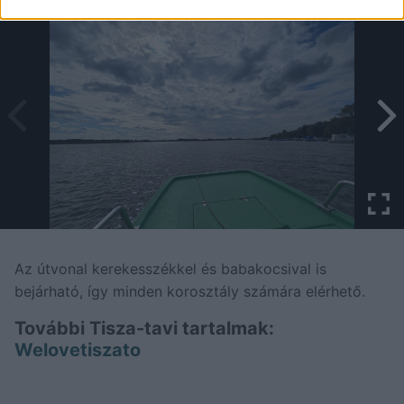
Az útvonal kerekesszékkel és babakocsival is
bejárható, így minden korosztály számára elérhető.
További Tisza-tavi tartalmak:
Welovetiszato