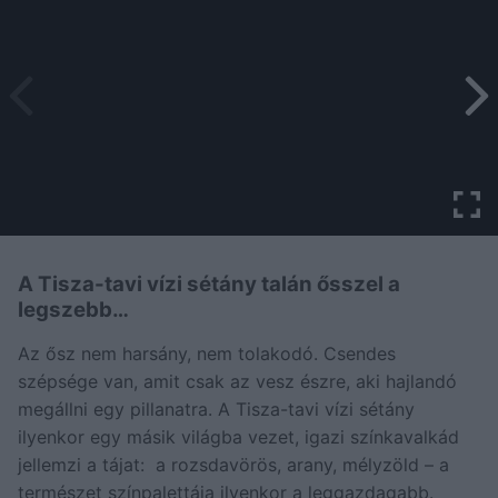
A Tisza-tavi vízi sétány talán ősszel a
legszebb…
Az ősz nem harsány, nem tolakodó. Csendes
szépsége van, amit csak az vesz észre, aki hajlandó
megállni egy pillanatra. A Tisza-tavi vízi sétány
ilyenkor egy másik világba vezet, igazi színkavalkád
jellemzi a tájat: a rozsdavörös, arany, mélyzöld – a
természet színpalettája ilyenkor a leggazdagabb.