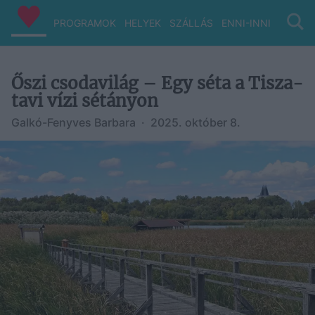
PROGRAMOK
HELYEK
SZÁLLÁS
ENNI-INNI
VIZ/PA
Őszi csodavilág – Egy séta a Tisza-
tavi vízi sétányon
Galkó-Fenyves Barbara
·
2025. október 8.