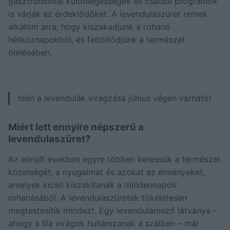
gasztronómiai különlegességek és családi programok
is várják az érdeklődőket. A levendulaszüret remek
alkalom arra, hogy kiszakadjunk a rohanó
hétköznapokból, és feltöltődjünk a természet
ölelésében.
Idén a levendulák virágzása június végén várható!
Miért lett ennyire népszerű a
levendulaszüret?
Az elmúlt években egyre többen keressük a természet
közelségét, a nyugalmat és azokat az élményeket,
amelyek kicsit kiszakítanak a mindennapok
rohanásából. A levendulaszüretek tökéletesen
megtestesítik mindezt. Egy levendulamező látványa –
ahogy a lila virágok hullámzanak a szélben – már