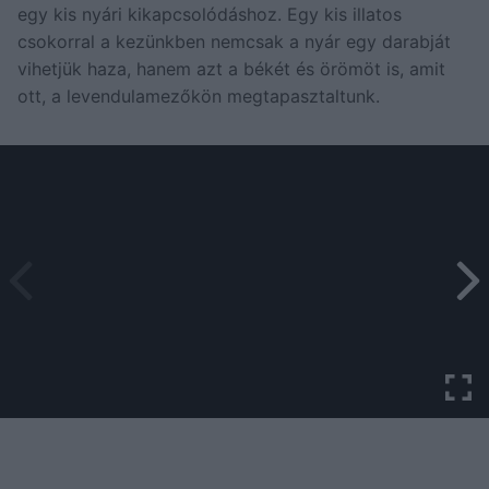
egy kis nyári kikapcsolódáshoz. Egy kis illatos
csokorral a kezünkben nemcsak a nyár egy darabját
vihetjük haza, hanem azt a békét és örömöt is, amit
ott, a levendulamezőkön megtapasztaltunk.