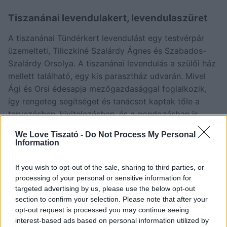
Tiszanánai levendulakert, levendulaszüret
A tiszanánai Tündérkert levendulást egy testvérpár
üzemelteti, Tiliczkiné Szalárdy Ágnes és Szabados-
Szalárdy Orsolya. A tiszanánai levendulás a szülői ház
mellett található, egy kis parasztház udvarán. Mivel
Ági és Orsi édesapja mezőgazdasággal foglalkozik,
így rengeteg segítséget és tanácsot kaptak tőle a
tervezésben, kivitelezésben, és a gondozásban is
aktívan részt vesz az egész család. Édesanyjuk pedig
We Love Tiszató -
Do Not Process My Personal
rengeteget segít a növények gondozásában, a
Information
termékek értékesítésében.
If you wish to opt-out of the sale, sharing to third parties, or
A levendulást 2021-ben telepítették, 600 tő francia
processing of your personal or sensitive information for
levendulát ültettek el abban az évben tavasszal. Már
targeted advertising by us, please use the below opt-out
első év nyarán is szép virágokat hozott a levendulás,
section to confirm your selection. Please note that after your
opt-out request is processed you may continue seeing
második évben, 2022-ben pedig már megtarthatták
interest-based ads based on personal information utilized by
első szedd-magad eseményüket. A maradék virágot