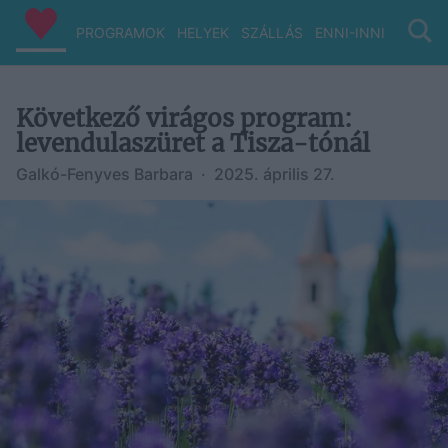
PROGRAMOK
HELYEK
SZÁLLÁS
ENNI-INNI
VIZ/PA
Következő virágos program:
levendulaszüret a Tisza-tónál
Galkó-Fenyves Barbara
·
2025. április 27.