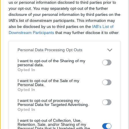
us or personal information disclosed to third parties prior to
pedig lepároltatták, így saját illóolajuk és virágvizük is
your opt-out. You may separately opt-out of the further
lett ettől az évtől kezdve. Termékeik között így
disclosure of your personal information by third parties on the
jelenleg ezek szerepelnek, amelyeket az idei szedd-
IAB’s list of downstream participants. This information may
magad eseményen is kipróbálhatnak,
also be disclosed by us to third parties on the
IAB’s List of
Downstream Participants
that may further disclose it to other
megvásárolhatnak a Tiszanánára látogatók.
third parties.
Personal Data Processing Opt Outs
I want to opt-out of the Sharing of my
personal data.
Opted In
I want to opt-out of the Sale of my
Personal Data.
Opted In
I want to opt-out of processing my
Personal Data for Targeted Advertising.
Opted In
I want to opt-out of Collection, Use,
Retention, Sale, and/or Sharing of my
Personal Data that Is Unrelated with the