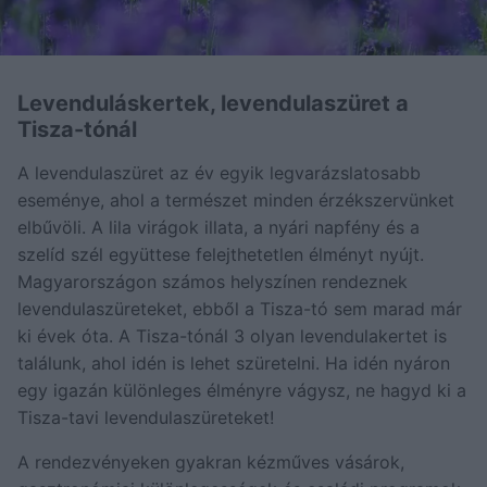
Levenduláskertek, levendulaszüret a
Tisza-tónál
A levendulaszüret az év egyik legvarázslatosabb
eseménye, ahol a természet minden érzékszervünket
elbűvöli. A lila virágok illata, a nyári napfény és a
szelíd szél együttese felejthetetlen élményt nyújt.
Magyarországon számos helyszínen rendeznek
levendulaszüreteket, ebből a Tisza-tó sem marad már
ki évek óta. A Tisza-tónál 3 olyan levendulakertet is
találunk, ahol idén is lehet szüretelni. Ha idén nyáron
egy igazán különleges élményre vágysz, ne hagyd ki a
Tisza-tavi levendulaszüreteket!
A rendezvényeken gyakran kézműves vásárok,