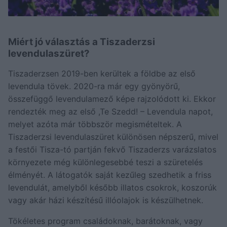
Miért jó választás a Tiszaderzsi
levendulaszüret?
Tiszaderzsen 2019-ben kerültek a földbe az első
levendula tövek. 2020-ra már egy gyönyörű,
összefüggő levendulamező képe rajzolódott ki. Ekkor
rendezték meg az első ,Te Szedd! – Levendula napot,
melyet azóta már többször megismételtek. A
Tiszaderzsi levendulaszüret különösen népszerű, mivel
a festői Tisza-tó partján fekvő Tiszaderzs varázslatos
környezete még különlegesebbé teszi a szüretelés
élményét. A látogatók saját kezűleg szedhetik a friss
levendulát, amelyből később illatos csokrok, koszorúk
vagy akár házi készítésű illóolajok is készülhetnek.
Tökéletes program családoknak, barátoknak, vagy