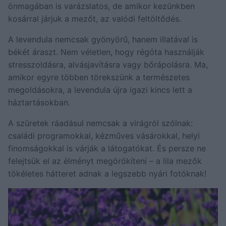
önmagában is varázslatos, de amikor kezünkben
kosárral járjuk a mezőt, az valódi feltöltődés.
A levendula nemcsak gyönyörű, hanem illatával is
békét áraszt. Nem véletlen, hogy régóta használják
stresszoldásra, alvásjavításra vagy bőrápolásra. Ma,
amikor egyre többen törekszünk a természetes
megoldásokra, a levendula újra igazi kincs lett a
háztartásokban.
A szüretek ráadásul nemcsak a virágról szólnak:
családi programokkal, kézműves vásárokkal, helyi
finomságokkal is várják a látogatókat. És persze ne
felejtsük el az élményt megörökíteni – a lila mezők
tökéletes hátteret adnak a legszebb nyári fotóknak!