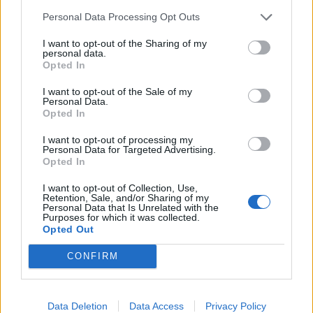
növényvilággal várják a...
Tovább
Personal Data Processing Opt Outs
I want to opt-out of the Sharing of my
personal data.
Opted In
I want to opt-out of the Sale of my
Personal Data.
Opted In
I want to opt-out of processing my
Personal Data for Targeted Advertising.
Opted In
Igazi nyári programkínálat
I want to opt-out of Collection, Use,
hétvégére a Tisza-tónál
Retention, Sale, and/or Sharing of my
Personal Data that Is Unrelated with the
2025. június 19.
Purposes for which it was collected.
Opted Out
Irány a Tisza-tó a hétvégén, ahol a
természet és a jó hangulat találkozik!
CONFIRM
Kezdd a napot egy látványos vízi
túrával: evezz végig a rejtett...
Tovább
Data Deletion
Data Access
Privacy Policy