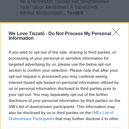
fel a természet csodáit két felejthetetlen
nyári tábor keretében! A tiszafüredi
Kérész Központban...
Tovább
We Love Tiszató -
Do Not Process My Personal
Information
If you wish to opt-out of the sale, sharing to third parties, or
processing of your personal or sensitive information for
targeted advertising by us, please use the below opt-out
section to confirm your selection. Please note that after your
opt-out request is processed you may continue seeing
Fedezd fel Tiszafüred csodás
interest-based ads based on personal information utilized by
us or personal information disclosed to third parties prior to
vízi világát!
your opt-out. You may separately opt-out of the further
2025. június 23.
disclosure of your personal information by third parties on the
IAB’s list of downstream participants. This information may
Tiszafüred a Tisza-tó szíve, ahol a
also be disclosed by us to third parties on the
IAB’s List of
természet és a víz tökéletes
harmóniában fonódik össze. A város
Downstream Participants
that may further disclose it to other
vizes élőhelyei lenyűgöző madár- és
third parties.