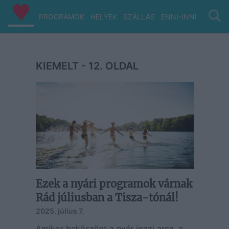
PROGRAMOK
HELYEK
SZÁLLÁS
ENNI-INNI
VIZ/PA
KIEMELT - 12. OLDAL
Ezek a nyári programok várnak
Rád júliusban a Tisza-tónál!
2025. július 7.
Amikor beköszönt a nyár igazi arca, a