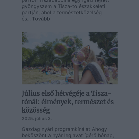
parton Tiszabábolna egy igazi rejtett
gyöngyszem a Tisza-tó északkeleti
partján, ahol a természetközelség
és...
Tovább
Július első hétvégéje a Tisza-
tónál: élmények, természet és
közösség
2025. július 3.
Gazdag nyári programkínálat Ahogy
beköszönt a nyár legjavát ígérő hónap,