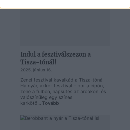
Indul a fesztiválszezon a
Tisza-tónál!
2025. június 16.
Zenei fesztivál kavalkád a Tisza-tónál
Ha nyár, akkor fesztivál – por a cipőn,
zene a fülben, napsütés az arcokon, és
valószínűleg egy színes
karkötő...
Tovább