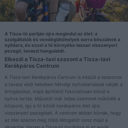
A Tisza‑tó partján újra megindul az élet: a
szolgáltatók és vendéglátóhelyek sorra készülnek a
nyitásra, és ezzel a tó környéke lassan visszanyeri
pezsgő, tavaszi hangulatát.
Elkezdi a Tisza-tavi szezont a Tisza‑tavi
Kerékpáros Centrum
A Tisza‑tavi Kerékpáros Centrum is készül a szezonra:
a tavasz első heteiben hétvégi nyitvatartással várják a
bringásokat, majd áprilistól fokozatosan bővül a
nyitva tartás. Májustól már teljes üzemmel működik a
központ, így a tó körüli kerékpáros élet újra
visszanyeri pezsgését. A centrum abban bíznak, hogy
az idei szezon még több látogatót vonz majd a
térségbe, hiszen a Tisza‑tó továbbra is az egyik