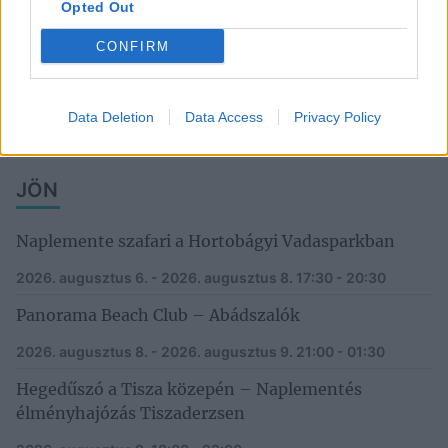
Opted Out
1
17
18
19
20
21
22
23
CONFIRM
24
25
26
27
28
29
30
31
Data Deletion
Data Access
Privacy Policy
heti program
JÖN
Naplemente szafari a Hortobágyi Vadasparkban
2026. augusztus 6. - 2026. augusztus 8.
17:30 - 20:30
Panorama Beach Club – Abádszalók
2026. augusztus 8. - 2026. augusztus 9.
21:00 - 01:30
Hegedűszó a Tisza közepén – Naplementés
élményhajózás Tiszaderzsen