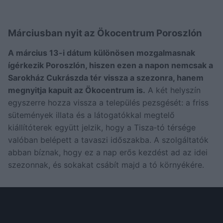
Márciusban nyit az Ökocentrum Poroszlón
A március 13-i dátum különösen mozgalmasnak
ígérkezik Poroszlón, hiszen ezen a napon nemcsak a
Sarokház Cukrászda tér vissza a szezonra, hanem
megnyitja kapuit az Ökocentrum is.
A két helyszín
egyszerre hozza vissza a település pezsgését: a friss
sütemények illata és a látogatókkal megtelő
kiállítóterek együtt jelzik, hogy a Tisza‑tó térsége
valóban belépett a tavaszi időszakba. A szolgáltatók
abban bíznak, hogy ez a nap erős kezdést ad az idei
szezonnak, és sokakat csábít majd a tó környékére.