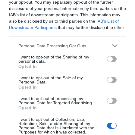
your opt-out. You may separately opt-out of the further
disclosure of your personal information by third parties on the
2026. augusztus 8.
18:00 - 22:00
IAB’s list of downstream participants. This information may
also be disclosed by us to third parties on the
IAB’s List of
Csöröge Fánk Nap – Poroszló
Downstream Participants
that may further disclose it to other
2026. augusztus 8.
10:00 - 15:00
third parties.
Augusztusi Istállóbejáró – Sárgacsikó Lovarda,
Personal Data Processing Opt Outs
Abádszalók
I want to opt-out of the Sharing of my
personal data.
2026. augusztus 8.
10:00 - 12:00
Opted In
PROGRAMNAPTÁR
I want to opt-out of the Sale of my
Personal Data.
Opted In
2026
augusztus
I want to opt-out of processing my
Personal Data for Targeted Advertising.
h
k
sz
cs
p
sz
v
Opted In
5
1
1
2
I want to opt-out of Collection, Use,
1
2
9
Retention, Sale, and/or Sharing of my
3
4
5
6
7
8
9
Personal Data that Is Unrelated with the
1
1
1
1
1
Purposes for which it was collected.
10
11
12
13
14
15
16