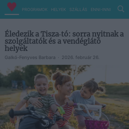
PROGRAMOK
HELYEK
SZÁLLÁS
ENNI-INNI
VIZ/PA
Éledezik a Tisza‑tó: sorra nyitnak a
szolgáltatók és a vendéglátó
helyek
Galkó-Fenyves Barbara
·
2026. február 26.