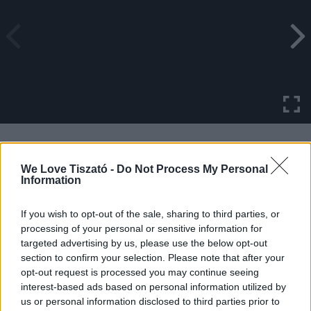
MA VAN!
We Love Tiszató -
Do Not Process My Personal
Information
Naplemente szafari a Hortobágyi Vadasparkban
If you wish to opt-out of the sale, sharing to third parties, or
2026. augusztus 6. - 2026. augusztus 8.
17:30 - 20:30
processing of your personal or sensitive information for
Panorama Beach Club – Abádszalók
targeted advertising by us, please use the below opt-out
section to confirm your selection. Please note that after your
2026. augusztus 8. - 2026. augusztus 9.
21:00 - 01:30
opt-out request is processed you may continue seeing
interest-based ads based on personal information utilized by
Hegedűszó a Tisza közepén – Naplementés
us or personal information disclosed to third parties prior to
élményhajózás Tiszaderzsen