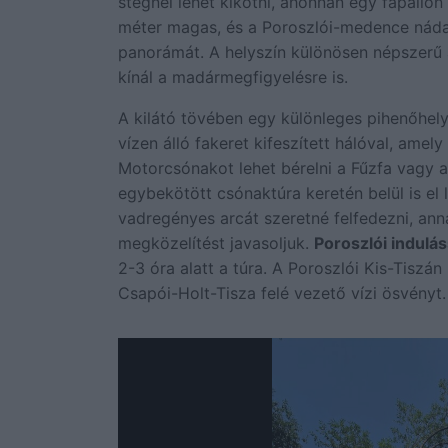
stégnél lehet kikötni, ahonnan egy fapallón 
méter magas, és a Poroszlói-medence nádass
panorámát. A helyszín különösen népszerű 
kínál a madármegfigyelésre is.
A kilátó tövében egy különleges pihenőhely
vízen álló fakeret kifeszített hálóval, ame
Motorcsónakot lehet bérelni a Fűzfa vagy 
egybekötött csónaktúra keretén belül is el le
vadregényes arcát szeretné felfedezni, ann
megközelítést javasoljuk.
Poroszlói indulás
2-3 óra alatt a túra. A Poroszlói Kis-Tiszán 
Csapói-Holt-Tisza felé vezető vízi ösvényt.