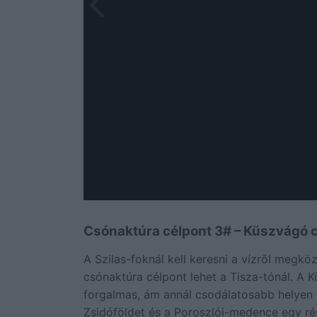
Csónaktúra célpont 3# – Küszvágó c
A Szilas-foknál kell keresni a vízről megköz
csónaktúra célpont lehet a Tisza-tónál. A K
forgalmas, ám annál csodálatosabb helyen á
Zsidóföldet és a Poroszlói-medence egy részé