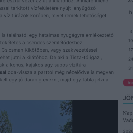
2
keresztül vezet az út a kilátóhoz. A kilátó kilenc
al tarkított vízfelületére nyújt lenyűgöző
h
a vízitúrázók körében, mivel remek lehetőséget
3
 is található: egy hatalmas nyugágyra emlékeztető
10
ly tökéletes a csendes szemlélődéshez.
a Csicsman Kikötőben, vagy szakvezetéssel
17
het jutni a kilátóhoz. De aki a Tisza-tó igazi,
2
ak a kenus, kajakos agy supos vízitúra
31
sal
oda-vissza a parttól még nézelődve is megvan
kell egy jó darabig evezni, majd egy tábla jelzi a
he
JÖ
Napl
Vad
2026