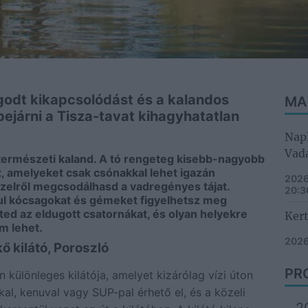
godt kikapcsolódást és a kalandos
MA
ejárni a Tisza-tavat kihagyhatatlan
Napl
Vad
 természeti kaland. A tó rengeteg kisebb-nagyobb
tt, amelyeket csak csónakkal lehet igazán
2026
özelről megcsodálhasd a vadregényes tájat.
20:3
ul kócsagokat és gémeket figyelhetsz meg
d az eldugott csatornákat, és olyan helyekre
Ker
em lehet.
2026
ő kilátó, Poroszló
PR
n különleges kilátója, amelyet kizárólag vízi úton
al, kenuval vagy SUP-pal érhető el, és a közeli