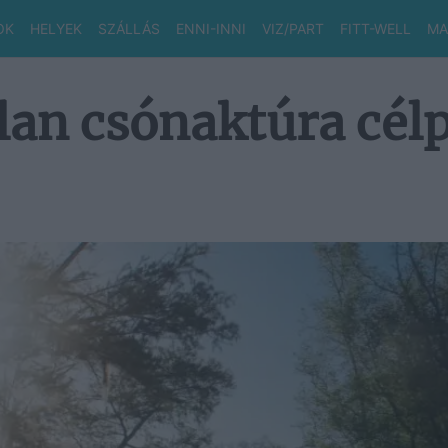
OK
HELYEK
SZÁLLÁS
ENNI-INNI
VIZ/PART
FITT-WELL
MA
lan csónaktúra cél