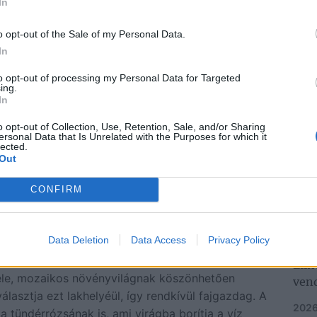
In
élpont 2# –
o opt-out of the Sale of my Personal Data.
In
tág, a
to opt-out of processing my Personal Data for Targeted
ing.
jtett birodalma
In
o opt-out of Collection, Use, Retention, Sale, and/or Sharing
ersonal Data that Is Unrelated with the Purposes for which it
zebb, mivel ilyenkor a természet a zöld erez
lected.
Out
ltak virágzásnak, hanem a vízfelszín, ugyanis
tavirózsák. A Háromágú holtág az egyik olyan hely
CONFIRM
sákat találhatunk az évnek ebben a szakaszában.
él lehet a Háromágúnak nevezett területre eljutni.
NE
Data Deletion
Data Access
Privacy Policy
yó kanyarulatai és övzátonyai alakították ki, de
ban fokozottan védett volt. Ezen a részen sekély a
Elin
féle, mozaikos növényvilágnak köszönhetően
ven
választja ezt lakhelyéül, így rendkívül fajgazdag. A
2026
 tündérrózsának is, ami virágba borítja a víz