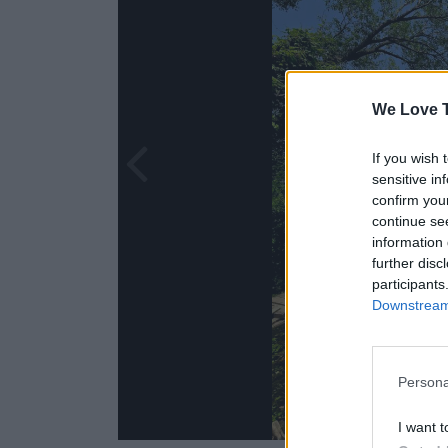
We Love T
If you wish 
sensitive in
confirm you
continue se
information 
further disc
participants
Downstream 
Persona
I want t