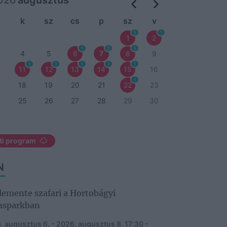
026
augusztus
k
sz
cs
p
sz
v
5
1
1
2
1
2
9
4
5
6
7
8
9
1
1
1
1
1
11
12
13
14
15
16
1
18
19
20
21
22
23
4
25
26
27
28
29
30
ti program
N
emente szafari a Hortobágyi
asparkban
. augusztus 6. - 2026. augusztus 8.
17:30 -