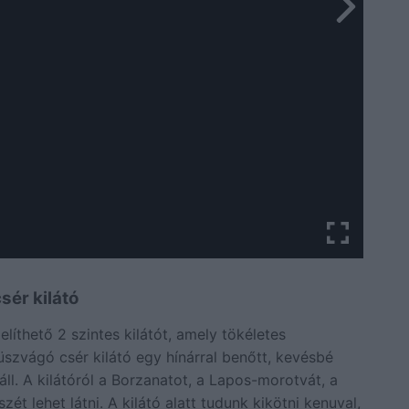
sér kilátó
elíthető 2 szintes kilátót, amely tökéletes
üszvágó csér kilátó egy hínárral benőtt, kevésbé
ll. A kilátóról a Borzanatot, a Lapos-morotvát, a
t lehet látni. A kilátó alatt tudunk kikötni kenuval,