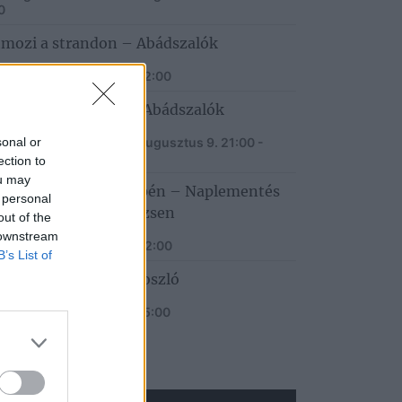
0
tmozi a strandon – Abádszalók
. augusztus 7.
20:00 - 22:00
orama Beach Club – Abádszalók
sonal or
. augusztus 8. - 2026. augusztus 9.
21:00 -
0
ection to
ou may
edűszó a Tisza közepén – Naplementés
 personal
ényhajózás Tiszaderzsen
out of the
 downstream
. augusztus 8.
18:00 - 22:00
B’s List of
röge Fánk Nap – Poroszló
. augusztus 8.
10:00 - 15:00
UTUBE