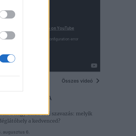
Összes videó
 MARADJ LE RÓLA
dult a nagy Tisza‑tavi szavazás: melyik
déglátóhely a kedvenced?
. augusztus 6.