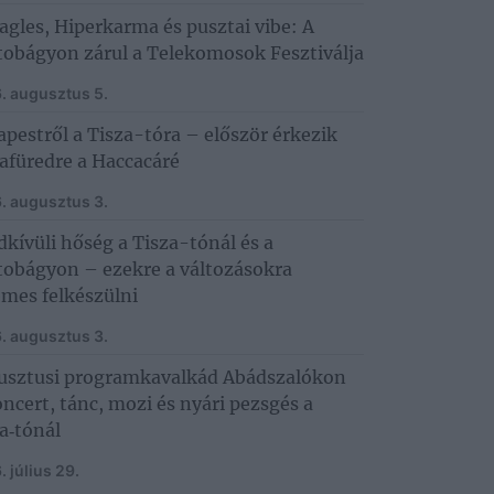
lagles, Hiperkarma és pusztai vibe: A
obágyon zárul a Telekomosok Fesztiválja
. augusztus 5.
pestről a Tisza-tóra – először érkezik
afüredre a Haccacáré
. augusztus 3.
kívüli hőség a Tisza-tónál és a
tobágyon – ezekre a változásokra
mes felkészülni
. augusztus 3.
usztusi programkavalkád Abádszalókon
ncert, tánc, mozi és nyári pezsgés a
a‑tónál
 július 29.