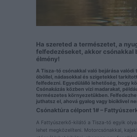
Ha szereted a természetet, a nyu
felfedezéseket, akkor csónakkal b
élmény!
A Tisza-tó csónakkal való bejárása valódi
öböllel, nádasokkal és szigetekkel tarkíto
felfedezni. Egyedülálló lehetőség, hogy k
Csónakázás közben vízi madarakat, példá
természetes környezetükben. Felfedezhete
juthatsz el, ahová gyalog vagy biciklivel n
Csónaktúra célpont 1# – Fattyúszerk
A Fattyúszerkő-kilátó a Tisza-tó egyik olya
lehet megközelíteni. Motorcsónakkal, kajakk