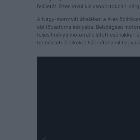
felületét. Ezen kívül kis csoportokban, sár
A Nagy-morotvát általában a X-es öblítőcsa
öblítőcsatorna irányába. Belsőégésű motorr
teljesítményű motorral ellátott csónakkal l
természeti értékeket háborítatlanul hagyju