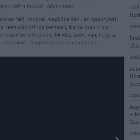
gásan virít a mocsári nőszirmom.
Csil
Hort
torna felől szokták megközelíteni, az Apponyháti
al nem ajánlott ide bemenni, illetve csak 4 kw
2026
éphetünk be a területre. Mindez azért van, hogy a
Buda
k. Csónakot Tiszafüreden érdemes bérelni.
Tisz
2026
Rend
Hor
érde
2026
Aug
– ko
Tisz
2026.