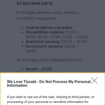
és éjszakai party
A hétvége pénteken indul, kötetlen,
nyárindító hangulattal:
Szabad átjárás a strandra
Show&Shine blokkok
(13:00 –
14:00, 16:00 – 17:00, 19:00 – 20:00)
Autóhúzó verseny
(15:00 – 16:00)
Kerékcsere verseny
(18:00 –
19:00)
Az este igazi fesztiválhangulatot hoz:
Newik – 22:00
Szecsei – 23:00
Rezidens:
DJ Jana Team
We Love Tiszató -
Do Not Process My Personal
Information
Szombat – versenyek, díjak,
fellépők
If you wish to opt-out of the sale, sharing to third parties, or
processing of your personal or sensitive information for