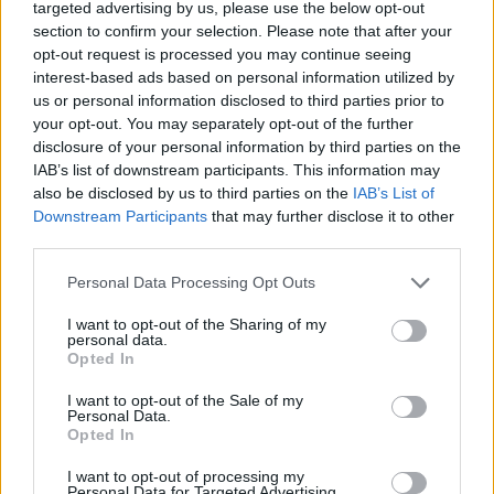
A szombati nap a látványos autós
targeted advertising by us, please use the below opt-out
programokról szól:
section to confirm your selection. Please note that after your
opt-out request is processed you may continue seeing
Felni kitartó verseny
(09:00)
interest-based ads based on personal information utilized by
Autóhifi és kipufogó hangnyomás
us or personal information disclosed to third parties prior to
verseny
(10:00–)
your opt-out. You may separately opt-out of the further
Kipufogógáz toló verseny
(11:30)
disclosure of your personal information by third parties on the
Sörivó verseny 2.0
(13:00)
IAB’s list of downstream participants. This information may
Autós Limbo 2.0
– gyári, ültetett,
also be disclosed by us to third parties on the
IAB’s List of
air és cabrio kategóriák (15:00)
Downstream Participants
that may further disclose it to other
Show&Shine blokkok
egész nap
third parties.
Kiemelt kategóriák, amelyekre a
Personal Data Processing Opt Outs
Show&Shine alatt lehet nevezni:
I want to opt-out of the Sharing of my
Best of The Beach 2026 (TOP 20)
personal data.
Opted In
Legjobb női tuner (TOP 3)
Legszebb felni (TOP 5)
I want to opt-out of the Sale of my
Personal Data.
A napot nagyszínpados fellépők zárják:
Opted In
NEMAZALÁNY x SOFI – 21:30
I want to opt-out of processing my
STRONGI – 23:00
Personal Data for Targeted Advertising.