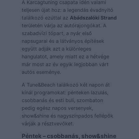
A Karcagtuning csapata idén valami
teljesen újat hoz: a legendás évadnyitó
találkozó ezúttal az
Abádszalóki Strand
területén várja az autórajongókat. A
szabadvízi tópart, a nyár első
napsugarai és a látványos építések
együtt adják azt a különleges
hangulatot, amely miatt ez a hétvége
már most az év egyik legjobban várt
autós eseménye.
A Tune&Beach találkozó két napon át
kínál programokat: pénteken lazulás,
csobbanás és esti buli, szombaton
pedig egész napos versenyek,
show&shine és nagyszínpados fellépők
várják a résztvevőket.
Péntek – csobbanás, show&shine