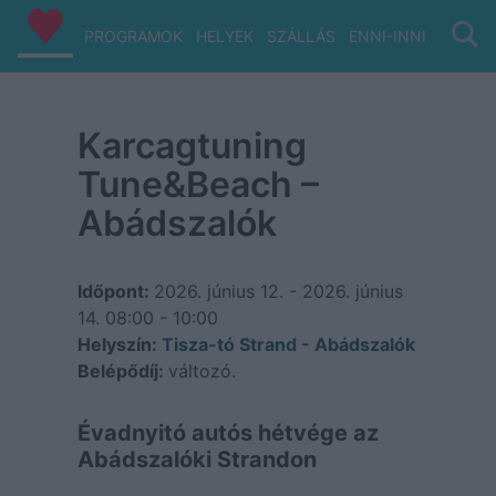
PROGRAMOK
HELYEK
SZÁLLÁS
ENNI-INNI
VIZ/PA
Karcagtuning
Tune&Beach –
Abádszalók
Időpont:
2026. június 12. - 2026. június
14.
08:00 - 10:00
Helyszín:
Tisza-tó Strand - Abádszalók
Belépődíj:
változó.
Évadnyitó autós hétvége az
Abádszalóki Strandon