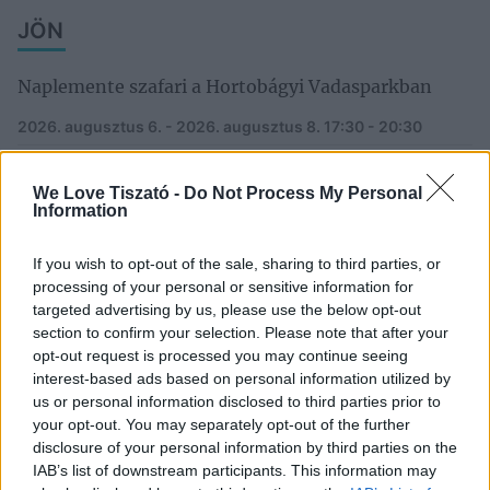
JÖN
Naplemente szafari a Hortobágyi Vadasparkban
2026. augusztus 6. - 2026. augusztus 8.
17:30 - 20:30
Kertmozi a strandon – Abádszalók
We Love Tiszató -
Do Not Process My Personal
2026. augusztus 7.
20:00 - 22:00
Information
Panorama Beach Club – Abádszalók
If you wish to opt-out of the sale, sharing to third parties, or
processing of your personal or sensitive information for
2026. augusztus 8. - 2026. augusztus 9.
21:00 - 01:30
targeted advertising by us, please use the below opt-out
Hegedűszó a Tisza közepén – Naplementés
section to confirm your selection. Please note that after your
élményhajózás Tiszaderzsen
opt-out request is processed you may continue seeing
interest-based ads based on personal information utilized by
2026. augusztus 8.
18:00 - 22:00
us or personal information disclosed to third parties prior to
your opt-out. You may separately opt-out of the further
Csöröge Fánk Nap – Poroszló
disclosure of your personal information by third parties on the
IAB’s list of downstream participants. This information may
2026. augusztus 8.
10:00 - 15:00