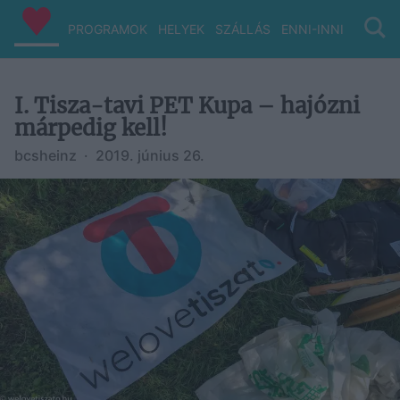
PROGRAMOK
HELYEK
SZÁLLÁS
ENNI-INNI
VIZ/PA
I. Tisza-tavi PET Kupa – hajózni
márpedig kell!
bcsheinz
·
2019. június 26.