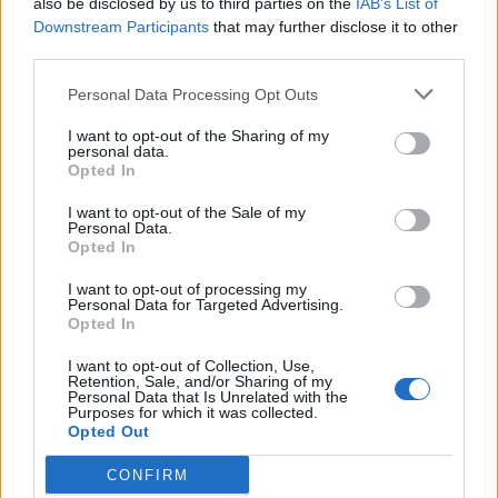
also be disclosed by us to third parties on the
IAB’s List of
Downstream Participants
that may further disclose it to other
YOUTUBE
third parties.
Personal Data Processing Opt Outs
I want to opt-out of the Sharing of my
personal data.
Opted In
I want to opt-out of the Sale of my
Personal Data.
Opted In
I want to opt-out of processing my
Personal Data for Targeted Advertising.
Opted In
I want to opt-out of Collection, Use,
Retention, Sale, and/or Sharing of my
Összes videó
Personal Data that Is Unrelated with the
Purposes for which it was collected.
Opted Out
NE MARADJ LE RÓLA
CONFIRM