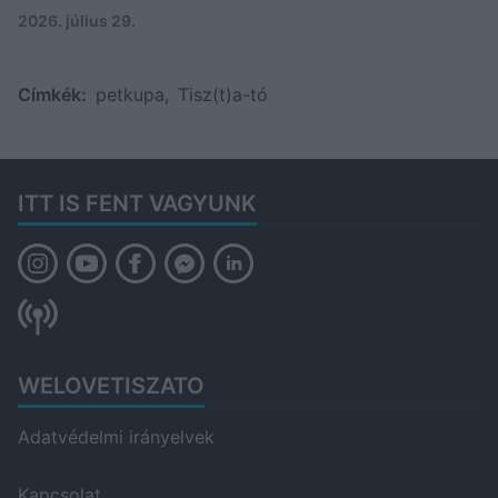
2026. július 29.
Címkék:
petkupa
,
Tisz(t)a-tó
ITT IS FENT VAGYUNK
WELOVETISZATO
Adatvédelmi irányelvek
Kapcsolat