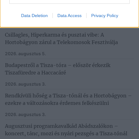
Elindult a nagy Tisza‑tavi szavazás: melyik
vendéglátóhely a kedvenced?
Data Deletion
Data Access
Privacy Policy
2026. augusztus 6.
Csillagles, Hiperkarma és pusztai vibe: A
Hortobágyon zárul a Telekomosok Fesztiválja
2026. augusztus 5.
Budapestről a Tisza-tóra – először érkezik
Tiszafüredre a Haccacáré
2026. augusztus 3.
Rendkívüli hőség a Tisza-tónál és a Hortobágyon –
ezekre a változásokra érdemes felkészülni
2026. augusztus 3.
Augusztusi programkavalkád Abádszalókon –
koncert, tánc, mozi és nyári pezsgés a Tisza‑tónál