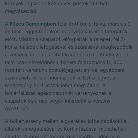
környék legszebb kézműves portékáit lehet
megvásárolni.
A
Füzes Campingben
felállított böllérfalva, március 9-
én már reggel 6 órakor megnyitja kapuit a látogatók
előtt. Miután a csapatok elfoglalták a terepet, fél 7-
kor a malacok lefogásával és szúrásával megkezdődik
a verseny, érdemes tehát korán érkezni. Amennyiben
nem csak nézelődnénk, hanem falatoznánk is, 800
forintért vehetünk kóstolójegyet, amivel egyébként
szavazhatunk is a finomságokra. Ezt a jegyet a
rendezvény bejáratánál lehet megváltani. A
böllérfaluban egész napon át versenyeznek a
csapatok és a nap végén kihirdetik a verseny
győztesét.
A böllérverseny mellett a gyerekek bábelőadásokkal,
állatok simogatásával és körhintázással múlathatják
az időt. Ahogy azt már megszokhattuk, idén sem