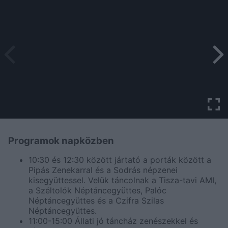
Programok napközben
10:30 és 12:30 között jártató a porták között a
Pipás Zenekarral és a Sodrás népzenei
kisegyüttessel. Velük táncolnak a Tisza-tavi AMI,
a Széltolók Néptáncegyüttes, Palóc
Néptáncegyüttes és a Czifra Szilas
Néptáncegyüttes.
11:00-15:00 Állati jó táncház zenészekkel és