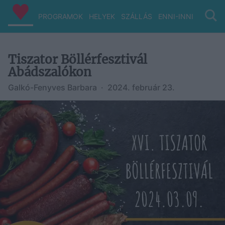
PROGRAMOK
HELYEK
SZÁLLÁS
ENNI-INNI
VIZ/PA
Tiszator Böllérfesztivál
Abádszalókon
Galkó-Fenyves Barbara
·
2024. február 23.