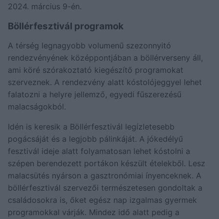
2024. március 9-én.
Böllérfesztivál programok
A térség legnagyobb volumenű szezonnyitó
rendezvényének középpontjában a böllérverseny áll,
ami köré szórakoztató kiegészítő programokat
szerveznek. A rendezvény alatt kóstolójeggyel lehet
falatozni a helyre jellemző, egyedi fűszerezésű
malacságokból.
Idén is keresik a Böllérfesztivál legízletesebb
pogácsáját és a legjobb pálinkáját. A jókedélyű
fesztivál ideje alatt folyamatosan lehet kóstolni a
szépen berendezett portákon készült ételekből. Lesz
malacsütés nyárson a gasztronómiai ínyenceknek. A
böllérfesztivál szervezői természetesen gondoltak a
családosokra is, őket egész nap izgalmas gyermek
programokkal várják. Mindez idő alatt pedig a