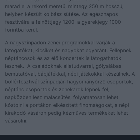
marad el a rekord méretű, mintegy 250 m hosszú,
helyben készült kolbász sütése. Az egésznapos
fesztiválra a felnőttjegy 1200, a gyerekjegy 1000
forintba kerül.
A nagyszínpadon zenei programokkal várják a
látogatókat, kicsiket és nagyokat egyaránt. Fellépnek
néptáncosok és az élő koncertek is látogathatók
lesznek. A családoknak állatudvarral, gólyalábas
bemutatóval, bábjátékkal, népi játékokkal készülnek. A
böllérfesztivál színpadján hagyományőrző csoportok,
néptánc csoportok és zenekarok lépnek fel,
napközben lesz malacsütés, folyamatosan lehet
kóstolni a portákon elkészített finomságokat, a népi
kirakodó vásáron pedig kézműves termékeket lehet
vásárolni.