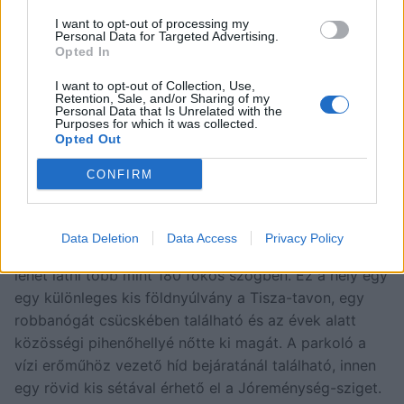
I want to opt-out of processing my
Personal Data for Targeted Advertising.
Opted In
I want to opt-out of Collection, Use,
Retention, Sale, and/or Sharing of my
Personal Data that Is Unrelated with the
Purposes for which it was collected.
Opted Out
Egy kis kitérő – JóreményStég
CONFIRM
A Tiszát és a Tisza-tavat szívügyének tekintő Ljasuk
Dimitry a karantén idejére kiköltözött a Tisza-tó apró
félszigetére, a “Jóreménység-szigetre”, ahol azután
Data Deletion
Data Access
Privacy Policy
felépítette a JóreményStéget. Innen az egész öblöt be
lehet látni több mint 180 fokos szögben. Ez a hely egy
egy különleges kis földnyúlvány a Tisza-tavon, egy
robbanógát csücskében található és az évek alatt
közösségi pihenőhellyé nőtte ki magát. A parkoló a
vízi erőműhöz vezető híd bejáratánál található, innen
egy rövid kis sétával érhető el a Jóreménység-sziget.