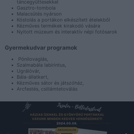
táncegyüttesekkel
Gasztro-tombola
Malacsütés nyárson
Kóstolás a portákon elkészített ételekből
Kézműves termékek kirakodó vására
Nyitott múzeum és interaktív népi fotósarok
Gyermekudvar programok
Pónilovaglás,
Szalmabála labirintus,
Ugrálóvár,
Bála-állatkert,
Kézműves sátor és játszóház,
Arcfestés, csillámtetoválás