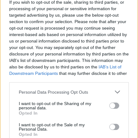
újraélhetik a 90-es évek éjszakai Duna tévéjét, közel
If you wish to opt-out of the sale, sharing to third parties, or
50 halfaj figyelhető meg, ahogy az áramló vízben
processing of your personal or sensitive information for
keresi a táplálékot. Halbiológusok előnyben, de a
targeted advertising by us, please use the below opt-out
section to confirm your selection. Please note that after your
fajok beazonosítását a kihelyezett táblák is segítik.
opt-out request is processed you may continue seeing
interest-based ads based on personal information utilized by
Kiskörei Hallépcső megközelítése:
us or personal information disclosed to third parties prior to
A Hallépcsőt a töltésen lehet csak megközelíteni.
your opt-out. You may separately opt-out of the further
disclosure of your personal information by third parties on the
Abádszalók irányából autóval csak gáthajtási
IAB’s list of downstream participants. This information may
engedéllyel vagy ennek hiányában kerékpárral vagy
also be disclosed by us to third parties on the
IAB’s List of
gyalogosan lehet megközelíteni, a töltéshíd után bal
Downstream Participants
that may further disclose it to other
oldalon található. Kisköre felől a zsilipkapun át kell
third parties.
menni és utána jobbra található.
Personal Data Processing Opt Outs
I want to opt-out of the Sharing of my
personal data.
Opted In
I want to opt-out of the Sale of my
Personal Data.
Opted In