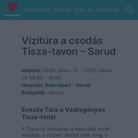
PROGRAMOK
HELYEK
SZÁLLÁS
ENNI-INNI
VIZ/PA
Vízitúra a csodás
Tisza-tavon – Sarud
Időpont:
2026. június 13. - 2026. június
14.
08:00 - 18:00
Helyszín:
Kalandpart - Sarud
Belépődíj:
változó.
Evezős Túra a Vadregényes
Tisza‑tónál
A Tisza‑tó júniusban a legszebb arcát
mutatja: a vízpart élettel telik meg, a