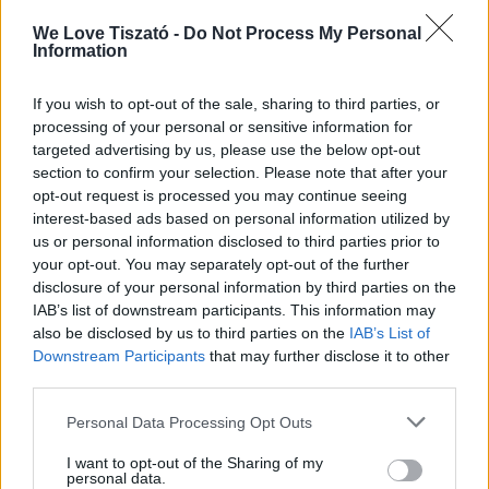
Kinek ajánlott?
We Love Tiszató -
Do Not Process My Personal
Information
Családoknak, baráti társaságoknak és
mindenkinek, aki aktív, mégis pihentető
kikapcsolódásra vágyik.
If you wish to opt-out of the sale, sharing to third parties, or
A túra kezdők számára is könnyedén
processing of your personal or sensitive information for
teljesíthető.
targeted advertising by us, please use the below opt-out
section to confirm your selection. Please note that after your
opt-out request is processed you may continue seeing
Fontos információk
interest-based ads based on personal information utilized by
us or personal information disclosed to third parties prior to
Találkozó: Sarud, KalandPart
Felszerelés: mentőmellényt és minden
your opt-out. You may separately opt-out of the further
szükséges eszközt biztosítanak a
disclosure of your personal information by third parties on the
szervezők
IAB’s list of downstream participants. This information may
also be disclosed by us to third parties on the
IAB’s List of
Downstream Participants
that may further disclose it to other
Regisztráció:
third parties.
https://csonakturatiszato.hu/jelentkez
Personal Data Processing Opt Outs
es/
I want to opt-out of the Sharing of my
Tel: +36 70 387 4088
personal data.