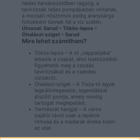
nádas harsányzöldben ragyog, a
tavirózsák teljes pompájukban virítanak,
a mocsári nőszirmok pedig aranysárga
foltokként tűnnek fel a víz szélén.
Útvonal: Sarud – Tökös‑lapos –
Óhalászi‑sziget – Sarud
Mire lehet számíthani?
Tökös‑lapos – A tó „nappalijába”
érkezik a csapat, ahol testközelből
figyelhetik meg a csodás
tavirózsákat és a csendes
víztükröt.
Óhalászi‑sziget – A Tisza‑tó egyik
legkülönlegesebb, legendákkal
átszőtt pontja, amely mindig
tartogat meglepetést.
Természet hangjai – A város
zajától távol csak a lapátok
ritmusa és a madarak éneke kíséri
az utat.