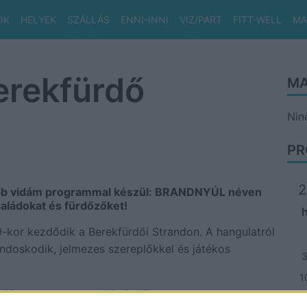
OK
HELYEK
SZÁLLÁS
ENNI-INNI
VIZ/PART
FITT-WELL
MA
erekfürdő
MA
Nin
PR
2
abb vidám programmal készül: BRANDNYÚL néven
saládokat és fürdőzőket!
00-kor kezdődik a Berekfürdői Strandon. A hangulatról
ndoskodik, jelmezes szereplőkkel és játékos
1
el ingyenesen megtekinthető
1