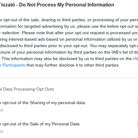
iszató -
Do Not Process My Personal Information
2
ás jogát, és kép- és hangfelvétel készülhet az
3
to opt-out of the sale, sharing to third parties, or processing of your per
formation for targeted advertising by us, please use the below opt-out s
h
r selection. Please note that after your opt-out request is processed y
eing interest-based ads based on personal information utilized by us or
NE
disclosed to third parties prior to your opt-out. You may separately opt-
losure of your personal information by third parties on the IAB’s list of
. This information may also be disclosed by us to third parties on the
IA
Csi
Participants
that may further disclose it to other third parties.
Hor
Fes
202
l Data Processing Opt Outs
Bud
o opt-out of the Sharing of my personal data.
Tis
In
202
Ren
o opt-out of the Sale of my Personal Data.
Hor
In
érd