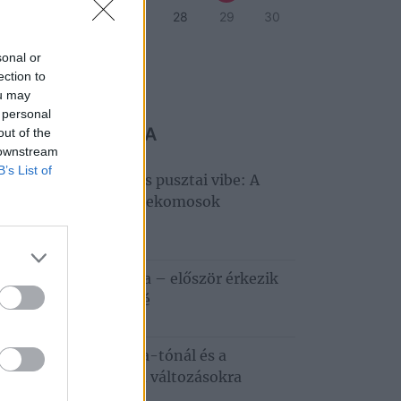
4
25
26
27
28
29
30
1
sonal or
ection to
eti program
ou may
 personal
 MARADJ LE RÓLA
out of the
 downstream
B’s List of
llagles, Hiperkarma és pusztai vibe: A
tobágyon zárul a Telekomosok
ztiválja
6. augusztus 5.
apestről a Tisza-tóra – először érkezik
zafüredre a Haccacáré
6. augusztus 3.
dkívüli hőség a Tisza-tónál és a
tobágyon – ezekre a változásokra
emes felkészülni