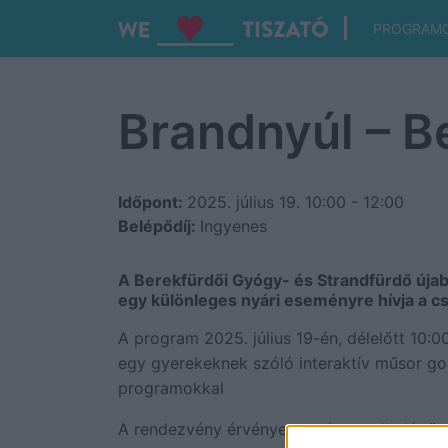
PROGRAM
Brandnyúl – B
Időpont:
2025. július 19.
10:00 - 12:00
Belépődíj:
Ingyenes
A Berekfürdői Gyógy- és Strandfürdő új
egy különleges nyári eseményre hívja a c
A program 2025. július 19-én, délelőtt 10:
egy gyerekeknek szóló interaktív műsor go
programokkal
A rendezvény érvényes napi strandbelépőv