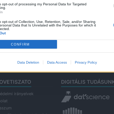
to opt-out of processing my Personal Data for Targeted
202
ing.
In
Aug
– k
o opt-out of Collection, Use, Retention, Sale, and/or Sharing
ersonal Data that Is Unrelated with the Purposes for which it
Tis
lected.
Out
2026
Ősi
CONFIRM
he
2026
Data Deletion
Data Access
Privacy Policy
OVETISZATO
DIGITÁLIS TUDÁSUN
édelmi irányelvek
olat
esszum