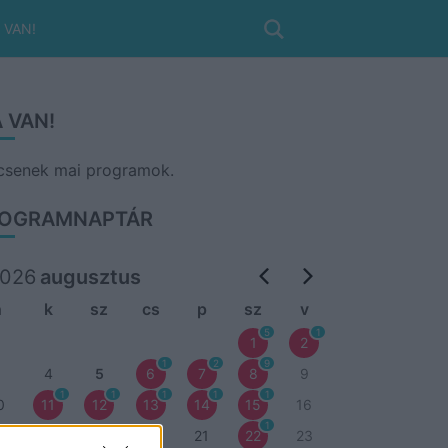
 VAN!
 VAN!
csenek mai programok.
OGRAMNAPTÁR
026
augusztus
h
k
sz
cs
p
sz
v
5
1
1
2
1
2
9
3
4
5
6
7
8
9
1
1
1
1
1
0
11
12
13
14
15
16
1
7
18
19
20
21
22
23