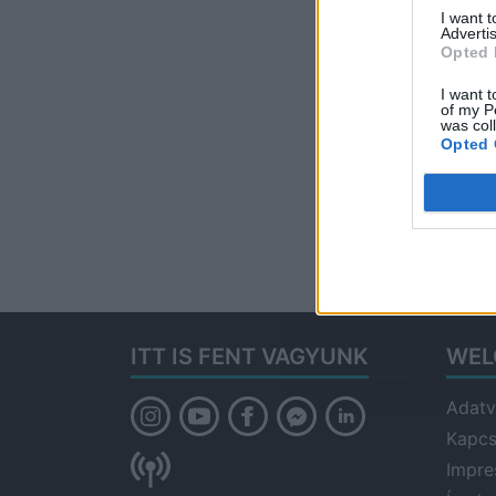
I want 
Advertis
Opted 
I want t
of my P
was col
Opted 
ITT IS FENT VAGYUNK
WEL
Adatv
Kapcs
Impr