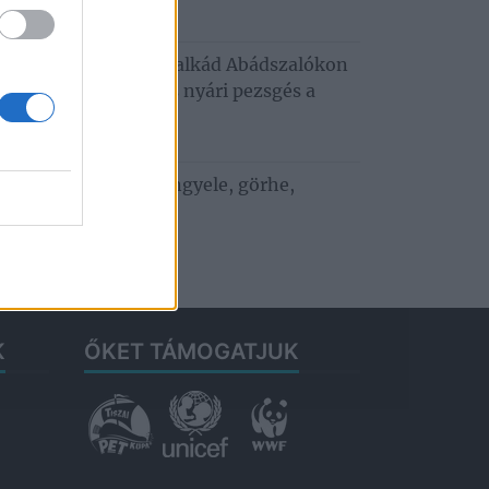
6. augusztus 3.
usztusi programkavalkád Abádszalókon
oncert, tánc, mozi és nyári pezsgés a
za‑tónál
. július 29.
 ízek a vízparton: bengyele, görhe,
bedunda
. július 27.
K
ŐKET TÁMOGATJUK