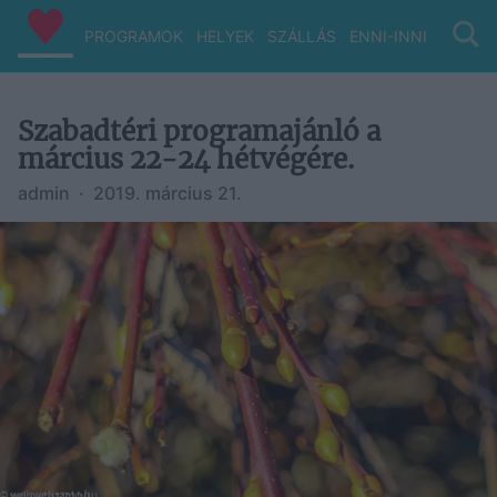
PROGRAMOK
HELYEK
SZÁLLÁS
ENNI-INNI
VIZ/PA
Szabadtéri programajánló a
március 22-24 hétvégére.
admin
·
2019. március 21.