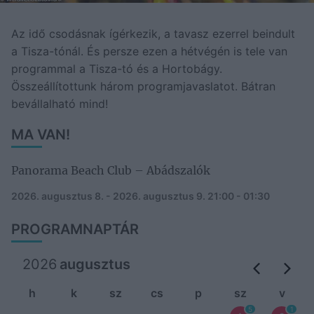
Az idő csodásnak ígérkezik, a tavasz ezerrel beindult
a Tisza-tónál. És persze ezen a hétvégén is tele van
programmal a Tisza-tó és a Hortobágy.
Összeállítottunk három programjavaslatot. Bátran
bevállalható mind!
MA VAN!
Panorama Beach Club – Abádszalók
2026. augusztus 8. - 2026. augusztus 9.
21:00 - 01:30
PROGRAMNAPTÁR
2026
augusztus
h
k
sz
cs
p
sz
v
5
1