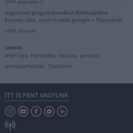
2026. augusztus 3.
Augusztusi programkavalkád Abádszalókon –
koncert, tánc, mozi és nyári pezsgés a Tisza‑tónál
2026. július 29.
Címkék:
ártéri túra
,
Hortobágy
,
ökotúra
,
poroszló
,
természetfotózás
,
Tiszafüred
ITT IS FENT VAGYUNK