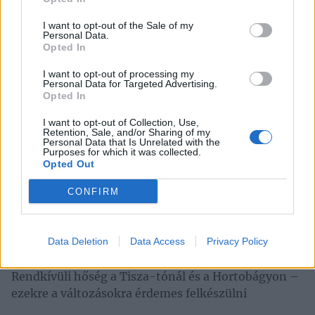
I want to opt-out of the Sale of my
NE MARADJ LE RÓLA
Personal Data.
Opted In
Elindult a nagy Tisza‑tavi szavazás: melyik
I want to opt-out of processing my
Personal Data for Targeted Advertising.
vendéglátóhely a kedvenced?
Opted In
2026. augusztus 6.
I want to opt-out of Collection, Use,
Retention, Sale, and/or Sharing of my
Csillagles, Hiperkarma és pusztai vibe: A
Personal Data that Is Unrelated with the
Purposes for which it was collected.
Hortobágyon zárul a Telekomosok Fesztiválja
Opted Out
2026. augusztus 5.
CONFIRM
Budapestről a Tisza-tóra – először érkezik
Tiszafüredre a Haccacáré
Data Deletion
Data Access
Privacy Policy
2026. augusztus 3.
Rendkívüli hőség a Tisza-tónál és a Hortobágyon –
ezekre a változásokra érdemes felkészülni