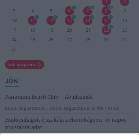
1
2
1
2
9
3
4
5
6
7
8
9
1
1
1
1
1
10
11
12
13
14
15
16
1
17
18
19
20
21
22
23
24
25
26
27
28
29
30
31
heti program
JÖN
Panorama Beach Club – Abádszalók
2026. augusztus 8. - 2026. augusztus 9.
21:00 - 01:30
Hullócsillagok éjszakája a Hortobágyon: öt napos
programáradat
2026. augusztus 11. - 2026. augusztus 15.
Egész napos