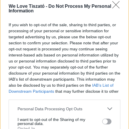
We Love Tiszató -
Do Not Process My Personal
HACCACÁRÉ Presents: Lakeside Vibez @ TISUNSET
Information
2026. augusztus 22.
17:00 - 23:00
If you wish to opt-out of the sale, sharing to third parties, or
processing of your personal or sensitive information for
YOUTUBE
targeted advertising by us, please use the below opt-out
section to confirm your selection. Please note that after your
opt-out request is processed you may continue seeing
interest-based ads based on personal information utilized by
us or personal information disclosed to third parties prior to
your opt-out. You may separately opt-out of the further
disclosure of your personal information by third parties on the
IAB’s list of downstream participants. This information may
also be disclosed by us to third parties on the
IAB’s List of
Downstream Participants
that may further disclose it to other
third parties.
Personal Data Processing Opt Outs
I want to opt-out of the Sharing of my
personal data.
Összes videó
Opted In