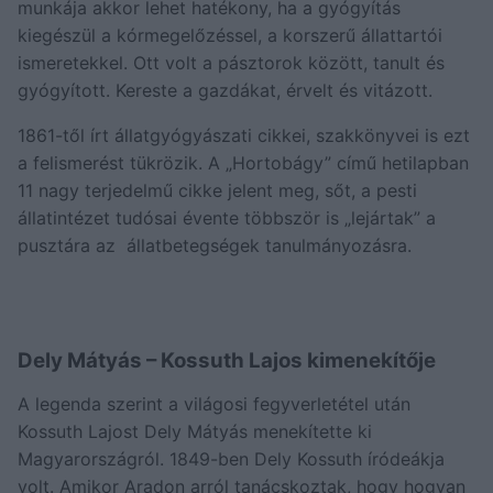
munkája akkor lehet hatékony, ha a gyógyítás
kiegészül a kórmegelőzéssel, a korszerű állattartói
ismeretekkel. Ott volt a pásztorok között, tanult és
gyógyított. Kereste a gazdákat, érvelt és vitázott.
1861-től írt állatgyógyászati cikkei, szakkönyvei is ezt
a felismerést tükrözik. A „Hortobágy” című hetilapban
11 nagy terjedelmű cikke jelent meg, sőt, a pesti
állatintézet tudósai évente többször is „lejártak” a
pusztára az állatbetegségek tanulmányozásra.
Dely Mátyás – Kossuth Lajos kimenekítője
A legenda szerint a világosi fegyverletétel után
Kossuth Lajost Dely Mátyás menekítette ki
Magyarországról. 1849-ben Dely Kossuth íródeákja
volt. Amikor Aradon arról tanácskoztak, hogy hogyan