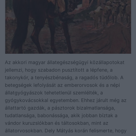
Az akkori magyar állategészségügyi közállapotokat
jellemzi, hogy szabadon pusztított a lépfene, a
takonykór, a tenyészbénaság, a ragadós tüdőlob. A
betegségek lefolyását az emberorvosok és a népi
állatgyógyászok tehetetlenül szemlélték, a
gyógykovácsokkal egyetemben. Ehhez járult még az
állattartó gazdák, a pásztorok bizalmatlansága,
tudatlansága, babonássága, akik jobban bíztak a
vándor kuruzslókban és táltosokban, mint az
állatorvosokban. Dely Mátyás korán felismerte, hogy