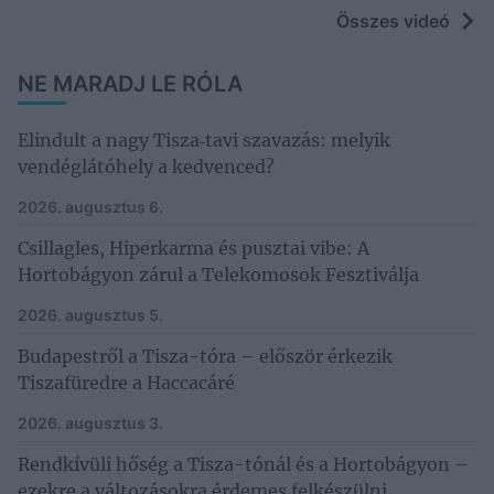
Összes videó
NE MARADJ LE RÓLA
Elindult a nagy Tisza‑tavi szavazás: melyik
vendéglátóhely a kedvenced?
2026. augusztus 6.
Csillagles, Hiperkarma és pusztai vibe: A
Hortobágyon zárul a Telekomosok Fesztiválja
2026. augusztus 5.
Budapestről a Tisza-tóra – először érkezik
Tiszafüredre a Haccacáré
2026. augusztus 3.
Rendkívüli hőség a Tisza-tónál és a Hortobágyon –
ezekre a változásokra érdemes felkészülni