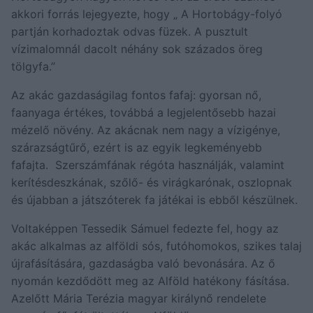
akkori forrás lejegyezte, hogy „ A Hortobágy-folyó
partján korhadoztak odvas füzek. A pusztult
vízimalomnál dacolt néhány sok százados öreg
tölgyfa.”
Az akác gazdaságilag fontos fafaj: gyorsan nő,
faanyaga értékes, továbbá a legjelentősebb hazai
mézelő növény. Az akácnak nem nagy a vízigénye,
szárazságtűrő, ezért is az egyik legkeményebb
fafajta. Szerszámfának régóta használják, valamint
kerítésdeszkának, szőlő- és virágkarónak, oszlopnak
és újabban a játszóterek fa játékai is ebből készülnek.
Voltaképpen Tessedik Sámuel fedezte fel, hogy az
akác alkalmas az alföldi sós, futóhomokos, szikes talaj
újrafásítására, gazdaságba való bevonására. Az ő
nyomán kezdődött meg az Alföld hatékony fásítása.
Azelőtt Mária Terézia magyar királynő rendelete