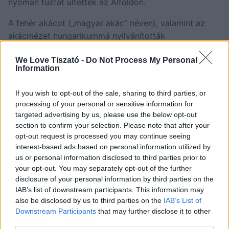
nyomán fűzfát ültették az Alföldön.
A fehér akácot („magyar akác” néven), valamint az
akácmézet hungarikummá nyilvánították
Magyarországon 2014-ben. Érdekesség, hogy Dely
We Love Tiszató -
Do Not Process My Personal
Mátyás az 1873-ban megjelent Magyar
Information
Méhészkönyvnek is társszerzője volt.
If you wish to opt-out of the sale, sharing to third parties, or
Mára már az akác rendkívüli mértékben elterjedt.
processing of your personal or sensitive information for
2009 óta inváziós fajként tartják nyilván, ezért sokan
targeted advertising by us, please use the below opt-out
úgy gondolják, hogy nagyon gyors terjedésre
section to confirm your selection. Please note that after your
veszélyes lehet az őshonos növények és
opt-out request is processed you may continue seeing
életközösségek életére.
interest-based ads based on personal information utilized by
us or personal information disclosed to third parties prior to
Van viszont egy nagyon ritka és értékes gombafajta, a
your opt-out. You may separately opt-out of the further
disclosure of your personal information by third parties on the
homoki szarvasgomba, ami a Alföld akácosaiban
IAB’s list of downstream participants. This information may
terem, és mivel egyetlen édes ízű szarvasgomba,
also be disclosed by us to third parties on the
IAB’s List of
ezért versenytársa sincs a piacon.
Downstream Participants
that may further disclose it to other
third parties.
MA VAN!