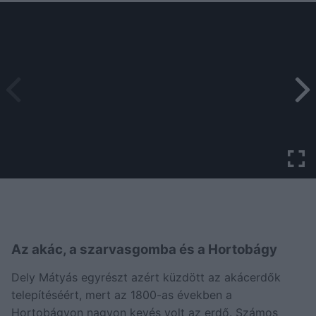
Az akác, a szarvasgomba és a Hortobágy
Dely Mátyás egyrészt azért küzdött az akácerdők
telepítéséért, mert az 1800-as években a
Hortobágyon nagyon kevés volt az erdő. Számos