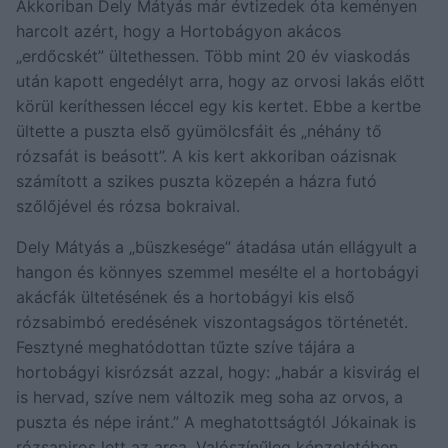
Akkoriban Dely Mátyás már évtizedek óta keményen
harcolt azért, hogy a Hortobágyon akácos
„erdőcskét” ültethessen. Több mint 20 év viaskodás
után kapott engedélyt arra, hogy az orvosi lakás előtt
körül keríthessen léccel egy kis kertet. Ebbe a kertbe
ültette a puszta első gyümölcsfáit és „néhány tő
rózsafát is beásott”. A kis kert akkoriban oázisnak
számított a szikes puszta közepén a házra futó
szőlőjével és rózsa bokraival.
Dely Mátyás a „büszkesége” átadása után ellágyult a
hangon és könnyes szemmel mesélte el a hortobágyi
akácfák ültetésének és a hortobágyi kis első
rózsabimbó eredésének viszontagságos történetét.
Fesztyné meghatódottan tűzte szíve tájára a
hortobágyi kisrózsát azzal, hogy: „habár a kisvirág el
is hervad, szíve nem változik meg soha az orvos, a
puszta és népe iránt.” A meghatottságtól Jókainak is
rózsapiros lett az arca. Valószínűleg képzeletében