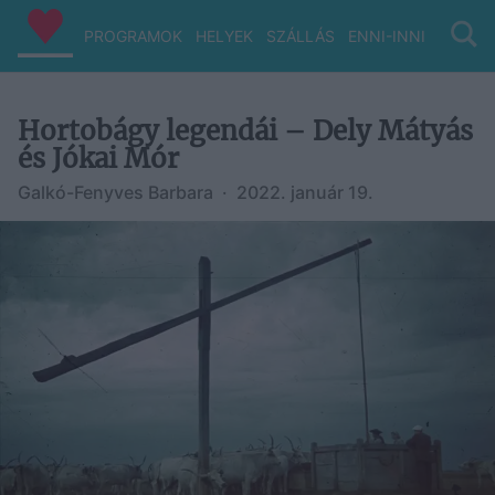
PROGRAMOK
HELYEK
SZÁLLÁS
ENNI-INNI
VIZ/PA
Hortobágy legendái – Dely Mátyás
és Jókai Mór
Galkó-Fenyves Barbara
·
2022. január 19.