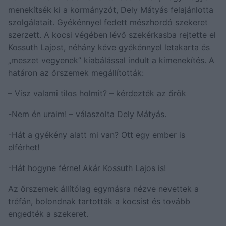
menekítsék ki a kormányzót, Dely Mátyás felajánlotta
szolgálatait. Gyékénnyel fedett mészhordó szekeret
szerzett. A kocsi végében lévő szekérkasba rejtette el
Kossuth Lajost, néhány kéve gyékénnyel letakarta és
„meszet vegyenek” kiabálással indult a kimenekítés. A
határon az őrszemek megállították:
– Visz valami tilos holmit? – kérdezték az őrök
-Nem én uraim! – válaszolta Dely Mátyás.
-Hát a gyékény alatt mi van? Ott egy ember is
elférhet!
-Hát hogyne férne! Akár Kossuth Lajos is!
Az őrszemek állítólag egymásra nézve nevettek a
tréfán, bolondnak tartották a kocsist és tovább
engedték a szekeret.