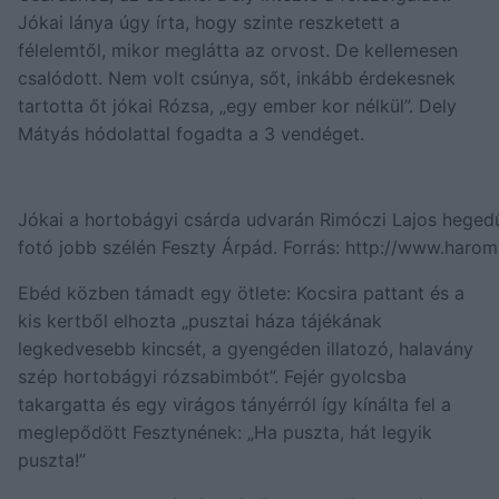
Jókai lánya úgy írta, hogy szinte reszketett a
félelemtől, mikor meglátta az orvost. De kellemesen
csalódott. Nem volt csúnya, sőt, inkább érdekesnek
tartotta őt jókai Rózsa, „egy ember kor nélkül”. Dely
Mátyás hódolattal fogadta a 3 vendéget.
Jókai a hortobágyi csárda udvarán Rimóczi Lajos hegedűj
fotó jobb szélén Feszty Árpád. Forrás: http://www.harom
Ebéd közben támadt egy ötlete: Kocsira pattant és a
kis kertből elhozta „pusztai háza tájékának
legkedvesebb kincsét, a gyengéden illatozó, halavány
szép hortobágyi rózsabimbót”. Fejér gyolcsba
takargatta és egy virágos tányérról így kínálta fel a
meglepődött Fesztynének: „Ha puszta, hát legyik
puszta!”