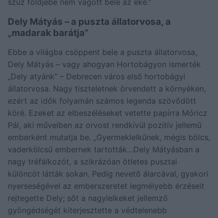
szűz földjébe nem vágott bele az eke.”
Dely Mátyás – a puszta állatorvosa, a
„madarak barátja”
Ebbe a világba csöppent bele a puszta állatorvosa,
Dely Mátyás – vagy ahogyan Hortobágyon ismerték
„Dely atyánk” – Debrecen város első hortobágyi
állatorvosa. Nagy tiszteletnek örvendett a környéken,
ezért az idők folyamán számos legenda szövődött
köré. Ezeket az elbeszéléseket vetette papírra Móricz
Pál, aki műveiben az orvost rendkívül pozitív jellemű
emberként mutatja be. „Gyermeklelkűnek, mégis bölcs,
vaderkölcsű embernek tartották…Dely Mátyásban a
nagy tréfálkozót, a szikrázóan ötletes pusztai
különcöt látták sokan. Pedig nevető álarcával, gyakori
nyerseségével az emberszeretet legmélyebb érzéseit
rejtegette Dely; sőt a nagylelkeket jellemző
gyöngédségét kiterjesztette a védtelenebb