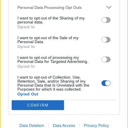
Personal Data Processing Opt Outs
Naplemente szafari a Hortobágyi Vadasparkban
I want to opt-out of the Sharing of my
personal data.
2026. augusztus 6. - 2026. augusztus 8.
17:30 - 20:30
Opted In
Kertmozi a strandon – Abádszalók
I want to opt-out of the Sale of my
Personal Data.
2026. augusztus 7.
20:00 - 22:00
Opted In
I want to opt-out of processing my
PROGRAMNAPTÁR
Personal Data for Targeted Advertising.
Opted In
2026
augusztus
I want to opt-out of Collection, Use,
Retention, Sale, and/or Sharing of my
h
k
sz
cs
p
sz
v
Personal Data that Is Unrelated with the
Purposes for which it was collected.
5
1
Opted Out
1
2
1
2
9
3
4
5
6
7
8
9
CONFIRM
1
1
1
1
1
10
11
12
13
14
15
16
1
17
18
19
20
21
22
23
Data Deletion
Data Access
Privacy Policy