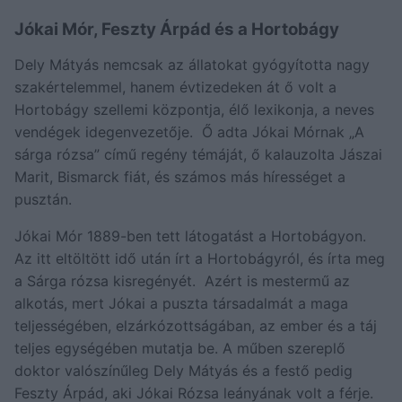
Jókai Mór, Feszty Árpád és a Hortobágy
Dely Mátyás nemcsak az állatokat gyógyította nagy
szakértelemmel, hanem évtizedeken át ő volt a
Hortobágy szellemi központja, élő lexikonja, a neves
vendégek idegenvezetője. Ő adta Jókai Mórnak „A
sárga rózsa” című regény témáját, ő kalauzolta Jászai
Marit, Bismarck fiát, és számos más hírességet a
pusztán.
Jókai Mór 1889-ben tett látogatást a Hortobágyon.
Az itt eltöltött idő után írt a Hortobágyról, és írta meg
a Sárga rózsa kisregényét. Azért is mestermű az
alkotás, mert Jókai a puszta társadalmát a maga
teljességében, elzárkózottságában, az ember és a táj
teljes egységében mutatja be. A műben szereplő
doktor valószínűleg Dely Mátyás és a festő pedig
Feszty Árpád, aki Jókai Rózsa leányának volt a férje.