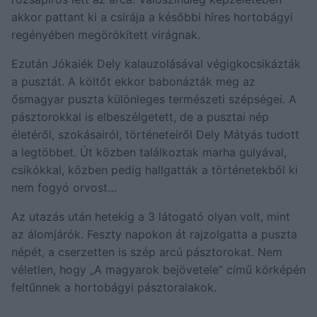
akkor pattant ki a csirája a későbbi híres hortobágyi
regényében megörökített virágnak.
Ezután Jókaiék Dely kalauzolásával végigkocsikázták
a pusztát. A költőt ekkor babonázták meg az
ősmagyar puszta különleges természeti szépségei. A
pásztorokkal is elbeszélgetett, de a pusztai nép
életéről, szokásairól, történeteiről Dely Mátyás tudott
a legtöbbet. Út közben találkoztak marha gulyával,
csikókkal, közben pedig hallgatták a történetekből ki
nem fogyó orvost…
Az utazás után hetekig a 3 látogató olyan volt, mint
az álomjárók. Feszty napokon át rajzolgatta a puszta
népét, a cserzetten is szép arcú pásztorokat. Nem
véletlen, hogy „A magyarok bejövetele” című körképén
feltűnnek a hortobágyi pásztoralakok.