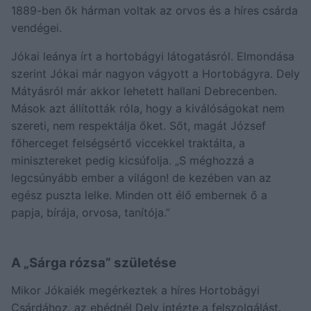
1889-ben ők hárman voltak az orvos és a híres csárda
vendégei.
Jókai leánya írt a hortobágyi látogatásról. Elmondása
szerint Jókai már nagyon vágyott a Hortobágyra. Dely
Mátyásról már akkor lehetett hallani Debrecenben.
Mások azt állították róla, hogy a kiválóságokat nem
szereti, nem respektálja őket. Sőt, magát József
főherceget felségsértő viccekkel traktálta, a
minisztereket pedig kicsúfolja. „S méghozzá a
legcsúnyább ember a világon! de kezében van az
egész puszta lelke. Minden ott élő embernek ő a
papja, bírája, orvosa, tanítója.”
A „Sárga rózsa” születése
Mikor Jókaiék megérkeztek a híres Hortobágyi
Csárdához, az ebédnél Dely intézte a felszolgálást.