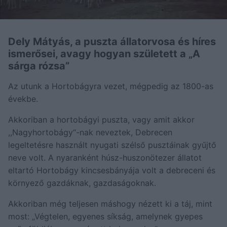
Dely Mátyás, a puszta állatorvosa és híres
ismerősei, avagy hogyan született a „A
sárga rózsa”
Az utunk a Hortobágyra vezet, mégpedig az 1800-as
évekbe.
Akkoriban a hortobágyi puszta, vagy amit akkor
,,Nagyhortobágy“-nak neveztek, Debrecen
legeltetésre használt nyugati szélső pusztáinak gyűjtő
neve volt. A nyaranként húsz-huszonötezer állatot
eltartó Hortobágy kincsesbányája volt a debreceni és
környező gazdáknak, gazdaságoknak.
Akkoriban még teljesen máshogy nézett ki a táj, mint
most: „Végtelen, egyenes síkság, amelynek gyepes